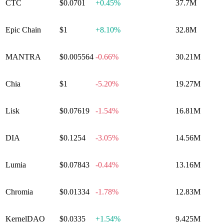
CTC
$0.0701
+
0.45%
37.7M
Epic Chain
$1
+
8.10%
32.8M
MANTRA
$0.005564
-0.66%
30.21M
Chia
$1
-5.20%
19.27M
Lisk
$0.07619
-1.54%
16.81M
DIA
$0.1254
-3.05%
14.56M
Lumia
$0.07843
-0.44%
13.16M
Chromia
$0.01334
-1.78%
12.83M
KernelDAO
$0.0335
+
1.54%
9.425M