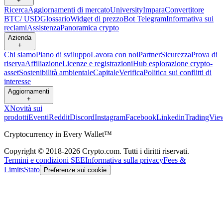
+
Ricerca
Aggiornamenti di mercato
University
Impara
Convertitore
BTC/ USD
Glossario
Widget di prezzo
Bot Telegram
Informativa sui
reclami
Assistenza
Panoramica crypto
Azienda
+
Chi siamo
Piano di sviluppo
Lavora con noi
Partner
Sicurezza
Prova di
riserva
Affiliazione
Licenze e registrazioni
Hub esplorazione crypto-
asset
Sostenibilità ambientale
Capitale
Verifica
Politica sui conflitti di
interesse
Aggiornamenti
+
X
Novità sui
prodotti
Eventi
Reddit
Discord
Instagram
Facebook
Linkedin
TradingVie
Cryptocurrency in Every Wallet™
Copyright © 2018-2026 Crypto.com. Tutti i diritti riservati.
Termini e condizioni SEE
Informativa sulla privacy
Fees &
Limits
Stato
Preferenze sui cookie