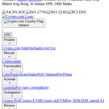
Mikiel Ang Borg, St Julians SPK 1000 Malta.
Italiano
|
USD
Prodotti
+
Crypto.com App
Onchain
Level Up
Mercati
+
Criptovalute
Funzionalità
+
Carte
Panieri
Earn
Stake
DeFi Staking
Pay
Prime
Aziende
+
Custodia
Pay (per i rivenditori)
Sviluppatori
+
Cronos PoS
Cronos EVM
Cronos zkEVM
Pay SDK
SDK agenti AI
Risorse