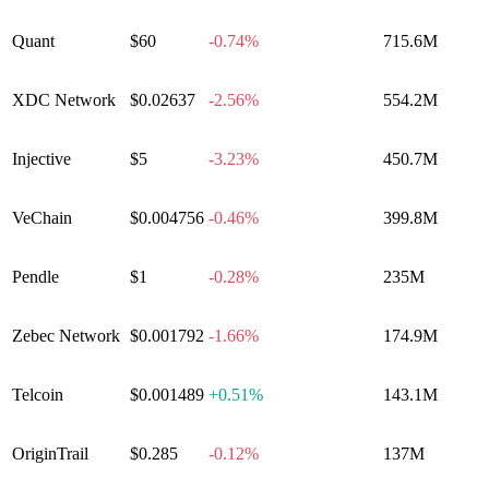
Quant
$60
-0.74%
715.6M
XDC Network
$0.02637
-2.56%
554.2M
Injective
$5
-3.23%
450.7M
VeChain
$0.004756
-0.46%
399.8M
Pendle
$1
-0.28%
235M
Zebec Network
$0.001792
-1.66%
174.9M
Telcoin
$0.001489
+
0.51%
143.1M
OriginTrail
$0.285
-0.12%
137M