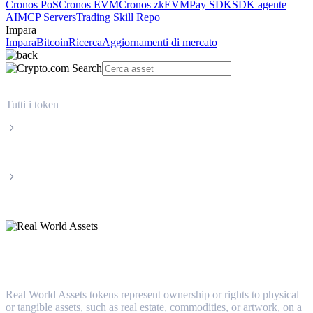
Cronos PoS
Cronos EVM
Cronos zkEVM
Pay SDK
SDK agente
AI
MCP Servers
Trading Skill Repo
Impara
Impara
Bitcoin
Ricerca
Aggiornamenti di mercato
Tutti i token
Categorie
Real World Assets
Real World Assets
Real World Assets tokens represent ownership or rights to physical
or tangible assets, such as real estate, commodities, or artwork, on a