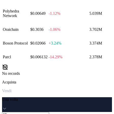
Polyhedra
$0.00649
-1.12%
5.039M
Network
Oraichain
$0.3036
-1.06%
3.702M
Boson Protocol
$0.02066
+
3.24%
3.374M
Parcl
$0.006132
-14.29%
2.378M
No records
Acquista
Vendi
Una volta