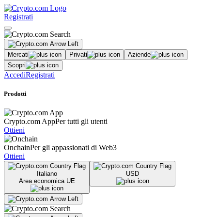
Registrati
Mercati
Privati
Aziende
Scopri
Accedi
Registrati
Prodotti
Crypto.com App
Per tutti gli utenti
Ottieni
Onchain
Per gli appassionati di Web3
Ottieni
Italiano
USD
Area economica UE