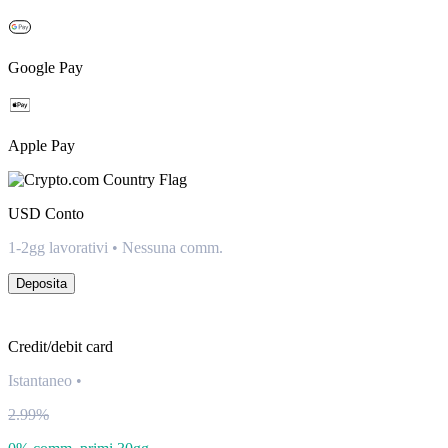
Google Pay
Apple Pay
USD
Conto
1-2gg lavorativi • Nessuna comm.
Deposita
Credit/debit card
Istantaneo
•
2.99%