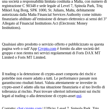
una società a responsabilità limitata costituita a Malta, con numero di
registrazione C 90348 e sede legale al Level 7, Spinola Park, Triq
Mikiel Ang Borg, SPK 1000, St. Julians, Malta, debitamente
autorizzata dalla Malta Financial Services Authority come istituto
finanziario abilitato all’emissione di denaro elettronico ai sensi del 3°
Allegato al Financial Institutions Act (Electronic Money
Institutions).
Qualsiasi altro prodotto o servizio offerto e pubblicizzato su questa
pagina web o sull’App
Crypto.com
è fornito da altre società del
gruppo e non rientra nei servizi regolamentati di Foris DAX MT
Limited o Foris MT Limited.
Il trading o la detenzione di crypto-asset comporta dei rischi e
potrebbe non essere adatto a tutti. Le performance passate non
garantiscono risultati futuri. Valuta attentamente se investire in
crypto-asset è adatto alla tua situazione finanziaria e al tuo livello di
tolleranza al rischio. Puoi trovare ulteriori informazioni sui rischi
legati al trading o alla detenzione di crypto-asset
qui
.
Contatto:
chat.crypto.com
| Ufficio: Level 7, Spinola Park, Triq