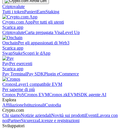
Criptovalute
Tutti i token
Panieri
Earn
Staking
Crypto.com App
Per tutti gli utenti
Scarica app
Criptovalute
Carta prepagata Visa
Level Up
Onchain
Per gli appassionati di Web3
Scarica app
Swap
Stake
Scopri le dApp
Pay
Per esercenti
Scarica app
Pay Terminal
Pay SDK
Plugin eCommerce
Cronos
Layer1 compatibile EVM
Per saperne di più
Cronos PoS
Cronos EVM
Cronos zkEVM
SDK agente AI
Esplora
Affiliazione
Istituzionali
Custodia
Crypto.com
Chi siamo
Notizie aziendali
Novità sui prodotti
Eventi
Lavora con
noi
Partner
Sicurezza
Licenze e registrazioni
Sviluppatori