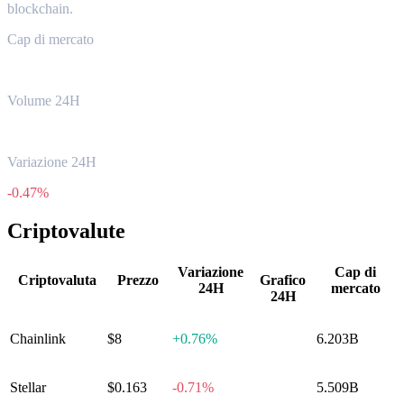
blockchain.
Cap di mercato
$33.09B
Volume 24H
$1.96B
Variazione 24H
-0.47%
Criptovalute
Variazione
Cap di
Criptovaluta
Prezzo
Grafico
24H
mercato
24H
Chainlink
$8
+
0.76%
6.203B
Stellar
$0.163
-0.71%
5.509B