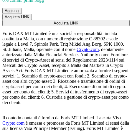
0% comm. primi 30gg
Aggiungi
Acquista LINK
Acquista LINK
Foris DAX MT Limited è una società a responsabilità limitata
costituita a Malta, con numero di registrazione C 88392 e sede
legale a Level 7, Spinola Park, Triq Mikiel Ang Borg, SPK 1000,
St. Julians, Malta, operante con il nome
Crypto.com
, debitamente
autorizzata dalla Malta Financial Services Authority come Fornitore
di servizi di Crypto-Asset ai sensi del Regolamento 2023/1114 sui
Mercati dei Crypto-Asset, recepito a Malta dal Markets in Crypto
Assets Act. Foris DAX MT Limited è autorizzata a fornire i seguenti
servizi: 1. Scambio di crypto-asset con fondi; 2. Scambio di crypto-
asset con altri crypto-asset; 3. Ricezione e trasmissione di ordini di
crypto-asset per conto dei clienti; 4. Esecuzione di ordini di crypto-
asset per conto dei clienti; 5. Servizi di trasferimento di crypto-asset
per conto dei clienti; 6. Custodia e gestione di crypto-asset per conto
dei clienti.
Il conto in contanti è fornito da Foris MT Limited. La carta Visa
Crypto.com
è emessa e promossa da Foris MT Limited ai sensi della
sua licenza Visa Principal Member (Issuing). Foris MT Limited è