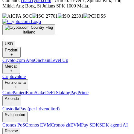
Contatto:
chat.crypto.com
| Ufficio: Level 7, Spinola Park, Triq
Mikiel Ang Borg, St Julians SPK 1000 Malta.
Italiano
|
USD
Prodotti
+
Crypto.com App
Onchain
Level Up
Mercati
+
Criptovalute
Funzionalità
+
Carte
Panieri
Earn
Stake
DeFi Staking
Pay
Prime
Aziende
+
Custodia
Pay (per i rivenditori)
Sviluppatori
+
Cronos PoS
Cronos EVM
Cronos zkEVM
Pay SDK
SDK agenti AI
Risorse