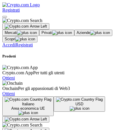
Registrati
Mercati
Privati
Aziende
Scopri
Accedi
Registrati
Prodotti
Crypto.com App
Per tutti gli utenti
Ottieni
Onchain
Per gli appassionati di Web3
Ottieni
Italiano
USD
Area economica UE