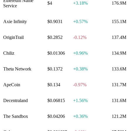
Ethereum Name
$4
+
3.18%
176.9M
Service
Axie Infinity
$0.9031
+
0.57%
155.1M
OriginTrail
$0.2852
-0.12%
137.4M
Chiliz
$0.01306
+
0.96%
134.9M
Theta Network
$0.1372
+
0.38%
133.6M
ApeCoin
$0.134
-0.97%
131.7M
Decentraland
$0.06815
+
1.56%
131.6M
The Sandbox
$0.04206
+
0.36%
121.2M