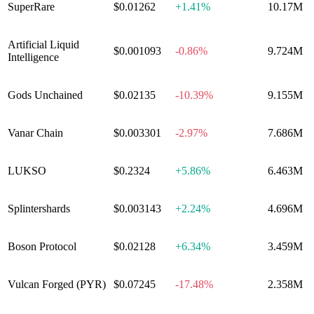
SuperRare
$0.01262
+
1.41%
10.17M
Artificial Liquid
$0.001093
-0.86%
9.724M
Intelligence
Gods Unchained
$0.02135
-10.39%
9.155M
Vanar Chain
$0.003301
-2.97%
7.686M
LUKSO
$0.2324
+
5.86%
6.463M
Splintershards
$0.003143
+
2.24%
4.696M
Boson Protocol
$0.02128
+
6.34%
3.459M
Vulcan Forged (PYR)
$0.07245
-17.48%
2.358M