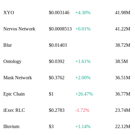
XYO
$0.003146
+
4.30%
41.98M
Nervos Network
$0.0008513
+
0.01%
41.22M
Blur
$0.01403
0.00%
38.72M
Ontology
$0.0392
+
1.61%
38.5M
Mask Network
$0.3762
+
2.00%
36.51M
Epic Chain
$1
+
26.47%
36.77M
iExec RLC
$0.2783
-1.72%
23.74M
Illuvium
$3
+
1.14%
22.12M