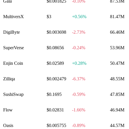
Gala
$0.001825
-0.10%
87.53M
MultiversX
$3
+
0.56%
81.47M
DigiByte
$0.003698
-2.73%
66.46M
SuperVerse
$0.08656
-0.24%
53.96M
Enjin Coin
$0.02589
+
0.28%
50.47M
Zilliqa
$0.002479
-6.37%
48.55M
SushiSwap
$0.1695
-0.59%
47.85M
Flow
$0.02831
-1.66%
46.94M
Oasis
$0.005755
-0.89%
44.57M