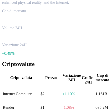
enhanced physical reality, and the Internet.
Cap di mercato
$7.46B
Volume 24H
$598.69M
Variazione 24H
+
0.49%
Criptovalute
Variazione
Cap di
Criptovaluta
Prezzo
Grafico
24H
mercato
24H
Internet Computer
$2
+
1.10%
1.161B
Render
$1
-1.08%
685.2M