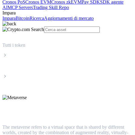
Cronos PoS
Cronos EVM
Cronos zkEVM
Pay SDK
SDK agente
AI
MCP Servers
Trading Skill Repo
Impara
Impara
Bitcoin
Ricerca
Aggiornamenti di mercato
Tutti i token
Categorie
Metaverse
Metaverse
The metaverse refers to a virtual space that is shared by different
worlds, created by the combination of augmented reality, virtually-