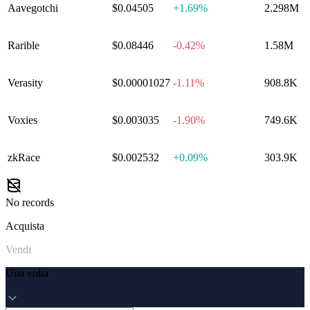
Aavegotchi
$0.04505
+
1.69%
2.298M
Rarible
$0.08446
-0.42%
1.58M
Verasity
$0.00001027
-1.11%
908.8K
Voxies
$0.003035
-1.90%
749.6K
zkRace
$0.002532
+
0.09%
303.9K
No records
Acquista
Vendi
Una volta