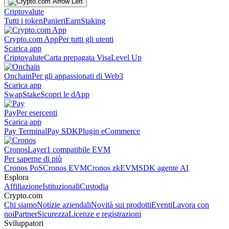
Criptovalute
Tutti i token
Panieri
Earn
Staking
Crypto.com App
Per tutti gli utenti
Scarica app
Criptovalute
Carta prepagata Visa
Level Up
Onchain
Per gli appassionati di Web3
Scarica app
Swap
Stake
Scopri le dApp
Pay
Per esercenti
Scarica app
Pay Terminal
Pay SDK
Plugin eCommerce
Cronos
Layer1 compatibile EVM
Per saperne di più
Cronos PoS
Cronos EVM
Cronos zkEVM
SDK agente AI
Esplora
Affiliazione
Istituzionali
Custodia
Crypto.com
Chi siamo
Notizie aziendali
Novità sui prodotti
Eventi
Lavora con
noi
Partner
Sicurezza
Licenze e registrazioni
Sviluppatori