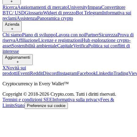
+
Ricerca
Aggiornamenti di mercato
University
Impara
Convertitore
BTC/ USD
Glossario
Widget di prezzo
Bot Telegram
Informativa sui
reclami
Assistenza
Panoramica crypto
Azienda
+
Chi siamo
Piano di sviluppo
Lavora con noi
Partner
Sicurezza
Prova di
riserva
Affiliazione
Licenze e registrazioni
Hub esplorazione crypto-
asset
Sostenibilità ambientale
Capitale
Verifica
Politica sui conflitti di
interesse
Aggiornamenti
+
X
Novità sui
prodotti
Eventi
Reddit
Discord
Instagram
Facebook
Linkedin
TradingVie
Cryptocurrency in Every Wallet™
Copyright © 2018-2026 Crypto.com. Tutti i diritti riservati.
Termini e condizioni SEE
Informativa sulla privacy
Fees &
Limits
Stato
Preferenze sui cookie