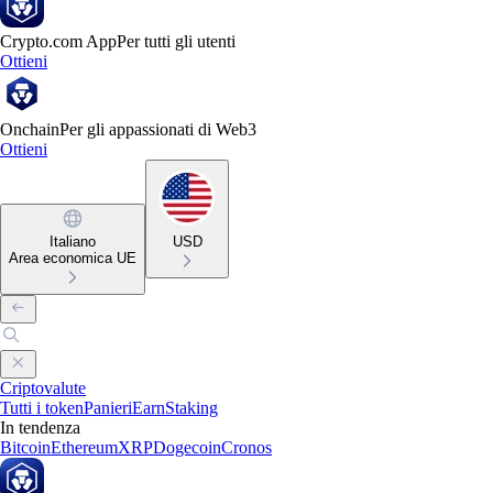
Crypto.com App
Per tutti gli utenti
Ottieni
Onchain
Per gli appassionati di Web3
Ottieni
Italiano
USD
Area economica UE
Criptovalute
Tutti i token
Panieri
Earn
Staking
In tendenza
Bitcoin
Ethereum
XRP
Dogecoin
Cronos