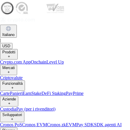
Italiano
|
USD
Prodotti
+
Crypto.com App
Onchain
Level Up
Mercati
+
Criptovalute
Funzionalità
+
Carte
Panieri
Earn
Stake
DeFi Staking
Pay
Prime
Aziende
+
Custodia
Pay (per i rivenditori)
Sviluppatori
+
Cronos PoS
Cronos EVM
Cronos zkEVM
Pay SDK
SDK agenti AI