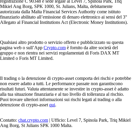
registrazione C 90348 e sede legale al Level 7, Spinola Park, Triq
Mikiel Ang Borg, SPK 1000, St. Julians, Malta, debitamente
autorizzata dalla Malta Financial Services Authority come istituto
finanziario abilitato all’emissione di denaro elettronico ai sensi del 3°
Allegato al Financial Institutions Act (Electronic Money Institutions).
Qualsiasi altro prodotto o servizio offerto e pubblicizzato su questa
pagina web o sull’App
Crypto.com
è fornito da altre società del
gruppo e non rientra nei servizi regolamentati di Foris DAX MT
Limited o Foris MT Limited.
Il trading o la detenzione di crypto-asset comporta dei rischi e potrebbe
non essere adatto a tutti. Le performance passate non garantiscono
risultati futuri. Valuta attentamente se investire in crypto-asset è adatto
alla tua situazione finanziaria e al tuo livello di tolleranza al rischio.
Puoi trovare ulteriori informazioni sui rischi legati al trading o alla
detenzione di crypto-asset
qui
.
Contatto:
chat.crypto.com
| Ufficio: Level 7, Spinola Park, Triq Mikiel
Ang Borg, St Julians SPK 1000 Malta.