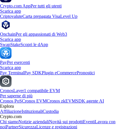
Crypto.com App
Per tutti gli utenti
Scarica app
Criptovalute
Carta prepagata Visa
Level Up
Onchain
Per gli appassionati di Web3
Scarica app
Swap
Stake
Scopri le dApp
Pay
Per esercenti
Scarica app
Pay Terminal
Pay SDK
Plugin eCommerce
Pronostici
Cronos
Layer1 compatibile EVM
Per saperne di più
Cronos PoS
Cronos EVM
Cronos zkEVM
SDK agente AI
Esplora
Affiliazione
Istituzionali
Custodia
Crypto.com
Chi siamo
Notizie aziendali
Novità sui prodotti
Eventi
Lavora con
noi
Partner
Sicurezza
Licenze e registrazioni