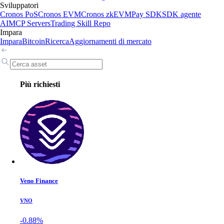
Sviluppatori
Cronos PoS
Cronos EVM
Cronos zkEVM
Pay SDK
SDK agente
AI
MCP Servers
Trading Skill Repo
Impara
Impara
Bitcoin
Ricerca
Aggiornamenti di mercato
Più richiesti
Veno Finance
VNO
-0.88%