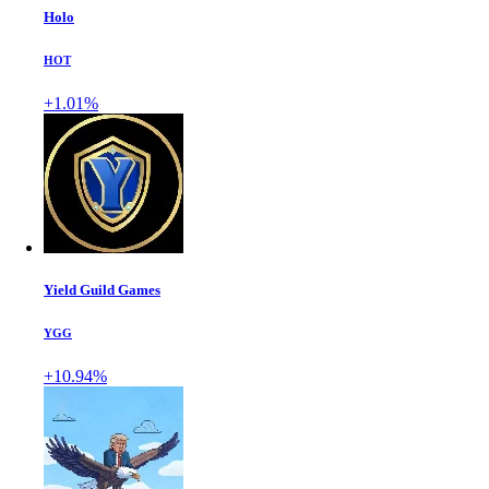
Holo
HOT
+1.01%
Yield Guild Games
YGG
+10.94%