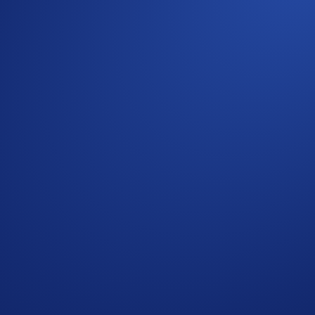
r capitalizzazione di mercato, continua a influenzare la direzio
positi di BTC in ricompense. Se hai aderito a
Level Up (Plus o
totale netto di acquisti e depositi di BTC, riceveranno ciascu
giugno 2026, 00:00 UTC