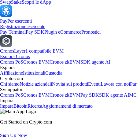
Swap
Stake
Scopri le dApp
Pay
Per esercenti
Registrazione esercente
Pay Terminal
Pay SDK
Plugin eCommerce
Pronostici
Cronos
Layer1 compatibile EVM
Esplora Cronos
Cronos PoS
Cronos EVM
Cronos zkEVM
SDK agente AI
Esplora
Affiliazione
Istituzionali
Custodia
Crypto.com
Chi siamo
Notizie aziendali
Novità sui prodotti
Eventi
Lavora con noi
Par
Sviluppatori
Cronos PoS
Cronos EVM
Cronos zkEVM
Pay SDK
SDK agente AI
MCP
Impara
Impara
Bitcoin
Ricerca
Aggiornamenti di mercato
Get Started on Crypto.com
Sign Up Now