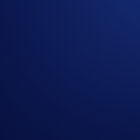
Sfida guadagni netti (montepremi da 30.000 USD in BTC
I
primi 3.000 membri Level Up idonei classificati in base ai 
Come partecipare
Per partecipare alla campagna, completa le seguenti azioni:
Registrati o accedi all'
App Crypto.com
(
Guida
)
Iscriviti a Level Up (Plus o superiore) se non l’hai già 
Vai alla sezione della campagna nella schermata princ
Realizza almeno 50 USD di guadagni netti in BTC* dur
*Guadagni netti in BTC = Acquisti** (BTC) + Depositi*** (B
**Gli acquisti sono inclusi nel calcolo ma non sono obbligat
Solo i depositi da wallet esterni sono validi per la partecip
Partecipa ora