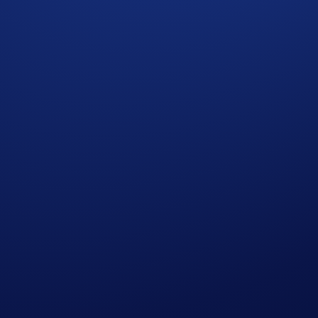
)
loro guadagni netti in BTC*
riceveranno
10 USD in BTC
cias
fatto (
Guida
)
ipale e seleziona
Campagna App BTC
>
Partecipa ora
ante il periodo della campagna (
Guida al deposito
,
Guida all
TC) - Vendite (BTC) - Prelievi (BTC)
ori
azione. Il volume di trading idoneo viene calcolato dal moment