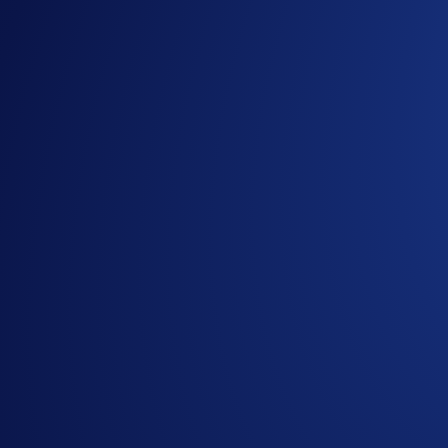
Bitcoin (BTC)
, la prima criptovaluta e la più riconosciuta pe
Con la
Campagna App BTC
, trasforma i tuoi acquisti e de
in BTC durante la campagna per partecipare.
I primi 3.000 membri Level Up idonei, classificati in base al 
Regole specifiche della campagna
Periodo della campagna:
13 maggio 2026, 07:00 UTC – 3 