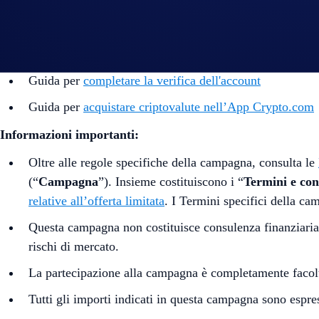
Link utili:
Unisciti a noi su Telegram
per discutere con la commun
Guida per
completare la verifica dell'account
Guida per
acquistare criptovalute nell’App Crypto.com
Informazioni importanti:
Oltre alle regole specifiche della campagna, consulta le
(“
Campagna
”). Insieme costituiscono i “
Termini e con
relative all’offerta limitata
. I Termini specifici della c
Questa campagna non costituisce consulenza finanziaria. 
rischi di mercato.
La partecipazione alla campagna è completamente facolt
Tutti gli importi indicati in questa campagna sono espres