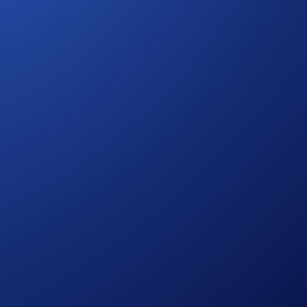
ne dell’intero mercato degli asset digitali.
 superiore)
, ti basta acquistare o depositare almeno 50 USD
no
10 USD in BTC
.