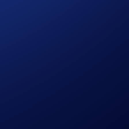
cuno.
'acquisto
)
o in cui aderisci alla campagna.