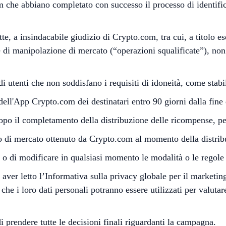
 che abbiano completato con successo il processo di identifica
tte, a insindacabile giudizio di Crypto.com, tra cui, a titolo e
e di manipolazione di mercato (“operazioni squalificate”), non
 utenti che non soddisfano i requisiti di idoneità, come stabil
ell'App Crypto.com dei destinatari entro 90 giorni dalla fine
 dopo il completamento della distribuzione delle ricompense, p
o di mercato ottenuto da Crypto.com al momento della distribu
a o di modificare in qualsiasi momento le modalità o le regole
 aver letto l’Informativa sulla privacy globale per il marketi
he i loro dati personali potranno essere utilizzati per valutar
di prendere tutte le decisioni finali riguardanti la campagna.