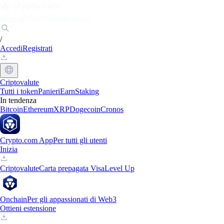
Mercati
Privati
Aziende
Scopri
/
Accedi
Registrati
Criptovalute
Tutti i token
Panieri
Earn
Staking
In tendenza
Bitcoin
Ethereum
XRP
Dogecoin
Cronos
Crypto.com App
Per tutti gli utenti
Inizia
Criptovalute
Carta prepagata Visa
Level Up
Onchain
Per gli appassionati di Web3
Ottieni estensione