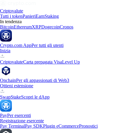
Criptovalute
Tutti i token
Panieri
Earn
Staking
In tendenza
Bitcoin
Ethereum
XRP
Dogecoin
Cronos
Crypto.com App
Per tutti gli utenti
Inizia
Criptovalute
Carta prepagata Visa
Level Up
Onchain
Per gli appassionati di Web3
Ottieni estensione
Swap
Stake
Scopri le dApp
Pay
Per esercenti
Registrazione esercente
Pay Terminal
Pay SDK
Plugin eCommerce
Pronostici