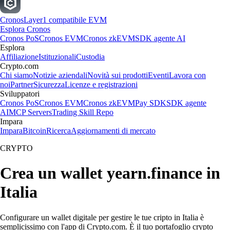
Cronos
Layer1 compatibile EVM
Esplora Cronos
Cronos PoS
Cronos EVM
Cronos zkEVM
SDK agente AI
Esplora
Affiliazione
Istituzionali
Custodia
Crypto.com
Chi siamo
Notizie aziendali
Novità sui prodotti
Eventi
Lavora con
noi
Partner
Sicurezza
Licenze e registrazioni
Sviluppatori
Cronos PoS
Cronos EVM
Cronos zkEVM
Pay SDK
SDK agente
AI
MCP Servers
Trading Skill Repo
Impara
Impara
Bitcoin
Ricerca
Aggiornamenti di mercato
CRYPTO
Crea un wallet yearn.finance in
Italia
Configurare un wallet digitale per gestire le tue cripto in Italia è
semplicissimo con l'app di Crypto.com. È il tuo portafoglio crypto