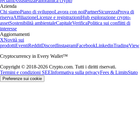
reclami
Assistenza
Panoramica crypto
Azienda
Chi siamo
Piano di sviluppo
Lavora con noi
Partner
Sicurezza
Prova di
riserva
Affiliazione
Licenze e registrazioni
Hub esplorazione crypto-
asset
Sostenibilità ambientale
Capitale
Verifica
Politica sui conflitti di
interesse
Aggiornamenti
X
Novità sui
prodotti
Eventi
Reddit
Discord
Instagram
Facebook
Linkedin
TradingView
Cryptocurrency in Every Wallet™
Copyright © 2018-2026 Crypto.com. Tutti i diritti riservati.
Termini e condizioni SEE
Informativa sulla privacy
Fees & Limits
Stato
Preferenze sui cookie