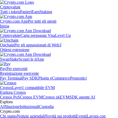
Criptovalute
Tutti i token
Panieri
Earn
Staking
Crypto.com App
Per tutti gli utenti
Inizia
Criptovalute
Carta prepagata Visa
Level Up
Onchain
Per gli appassionati di Web3
Ottieni estensione
Swap
Stake
Scopri le dApp
Pay
Per esercenti
Registrazione esercente
Pay Terminal
Pay SDK
Plugin eCommerce
Pronostici
Cronos
Layer1 compatibile EVM
Esplora Cronos
Cronos PoS
Cronos EVM
Cronos zkEVM
SDK agente AI
Esplora
Affiliazione
Istituzionali
Custodia
Crypto.com
Chi siamo
Notizie aziendali
Novità sui prodotti
Eventi
Lavora con