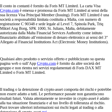
Il conto in contanti è fornito da Foris MT Limited. La carta Visa
Crypto.com
è emessa e promossa da Foris MT Limited ai sensi della
sua licenza Visa Principal Member (Issuing). Foris MT Limited è una
società a responsabilità limitata costituita a Malta, con numero di
registrazione C 90348 e sede legale al Level 7, Spinola Park, Triq
Mikiel Ang Borg, SPK 1000, St. Julians, Malta, debitamente
autorizzata dalla Malta Financial Services Authority come istituto
finanziario abilitato all’emissione di denaro elettronico ai sensi del 3°
Allegato al Financial Institutions Act (Electronic Money Institutions).
Qualsiasi altro prodotto o servizio offerto e pubblicizzato su questa
pagina web o sull’App
Crypto.com
è fornito da altre società del
gruppo e non rientra nei servizi regolamentati di Foris DAX MT
Limited o Foris MT Limited.
Il trading o la detenzione di crypto-asset comporta dei rischi e potrebbe
non essere adatto a tutti. Le performance passate non garantiscono
risultati futuri. Valuta attentamente se investire in crypto-asset è adatto
alla tua situazione finanziaria e al tuo livello di tolleranza al rischio.
Puoi trovare ulteriori informazioni sui rischi legati al trading o alla
detenzione di crypto-asset
qui
.