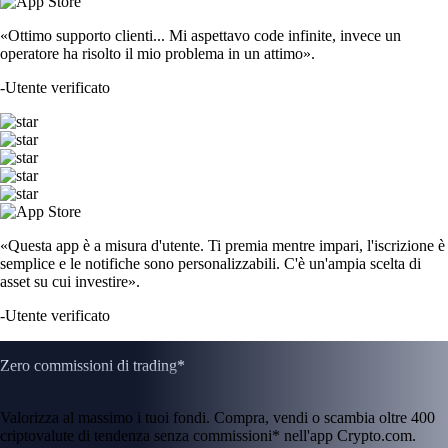
«Ottimo supporto clienti... Mi aspettavo code infinite, invece un
operatore ha risolto il mio problema in un attimo».
-
Utente verificato
«Questa app è a misura d'utente. Ti premia mentre impari, l'iscrizione è
semplice e le notifiche sono personalizzabili. C'è un'ampia scelta di
asset su cui investire».
-
Utente verificato
Zero commissioni di trading*
Valorizza al massimo i tuoi fondi. Compra, vendi o scambia oltre 400
criptovalute di tendenza senza commissioni* nell'app Crypto.com.