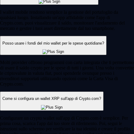
I wallet mobile rendono semplice la gestione del portafoglio da
qualsiasi luogo. Installando un'app affidabile come l'app di
Crypto.com, puoi visualizzare il saldo, monitorare l'andamento del
mercato e gestire i tuoi asset direttamente dal tuo smartphone.
Posso usare i fondi del mio wallet per le spese quotidiane?
Molti provider offrono programmi con carta integrata che ti permettono
di usare il saldo crypto per le spese di tutti i giorni. Una volta convertite
le criptovalute in valuta fiat, puoi spenderle ovunque presso i
rivenditori supportati utilizzando opzioni come la Carta Visa di
Crypto.com.
Come si configura un wallet XRP sull'app di Crypto.com?
Configurare un crypto wallet sull'app di Crypto.com è semplice. Per
prima cosa, scarica l'app dal tuo store di riferimento. Poi, segui le
istruzioni sullo schermo per verificare la tua identità e creare il profilo.