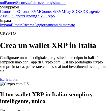
noi
Partner
Sicurezza
Licenze e registrazioni
Sviluppatori
Cronos PoS
Cronos EVM
Cronos zkEVM
Pay SDK
SDK agente
AI
MCP Servers
Trading Skill Repo
Impara
Impara
Bitcoin
Ricerca
Aggiornamenti di mercato
CRYPTO
Crea un wallet XRP in Italia
Configurare un wallet digitale per gestire le tue cripto in Italia è
semplicissimo con l'app di Crypto.com. È il tuo portafoglio crypto
sempre in tasca, per restare connesso ai tuoi investimenti ovunque tu
sia.
Iscriviti ora
Il tuo wallet XRP in Italia: semplice,
intelligente, unico