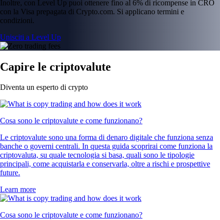
Inoltre, con Level Up puoi ottenere fino al 6% di ricompense in CRO
con la Visa prepagata di Crypto.com. Si applicano termini e
condizioni.
Unisciti a Level Up
Capire le criptovalute
Diventa un esperto di crypto
Cosa sono le criptovalute e come funzionano?
Le criptovalute sono una forma di denaro digitale che funziona senza
banche o governi centrali. In questa guida scoprirai come funziona la
criptovaluta, su quale tecnologia si basa, quali sono le tipologie
principali, come acquistarla e conservarla, oltre a rischi e prospettive
future.
Learn more
Cosa sono le criptovalute e come funzionano?