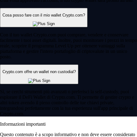
Una volta approvato l'account, il tuo crypto wallet sarà pronto all'uso.
Cosa posso fare con il mio wallet Crypto.com?
Con il tuo wallet Crypto.com puoi comprare, vendere e conservare
facilmente i tuoi asset digitali. Inoltre, puoi monitorare i prezzi in tempo
reale, scoprire il programma Level Up per ottenere vantaggi sulla
piattaforma e gestire l'intero portafoglio di criptovalute in un unico
posto.
Crypto.com offre un wallet non custodial?
Sì, se cerchi strumenti più avanzati o preferisci la self-custody, puoi
esplorare il DeFi Wallet di Crypto.com. Ti permette di gestire crypto e
altri token avendo il pieno controllo delle tue chiavi private,
integrandosi perfettamente con la tua esperienza sull'app principale di
Crypto.com.
Informazioni importanti
Questo contenuto è a scopo informativo e non deve essere considerato