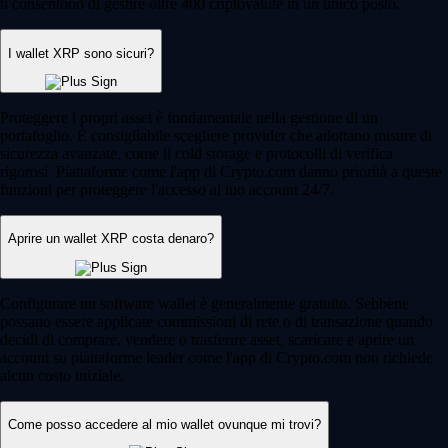
ti consentono di gestire oltre 400 criptovalute in un unico posto.
I wallet XRP sono sicuri?
Proteggere i propri asset è fondamentale nella gestione di un
portafoglio. È consigliabile scegliere provider che adottano misure di
sicurezza avanzate, come il cold storage e protocolli di verifica
rigorosi. Piattaforme come l'app di Crypto.com danno priorità a queste
funzioni per proteggere l'accesso al tuo account 24/7.
Aprire un wallet XRP costa denaro?
Configurare un software wallet è generalmente gratuito. Sebbene
possano essere applicate commissioni di rete o di transazione quando
decidi di comprare, vendere o trasferire asset, scaricare e aprire un
account su piattaforme leader come l'app di Crypto.com non richiede
alcun costo iniziale.
Come posso accedere al mio wallet ovunque mi trovi?