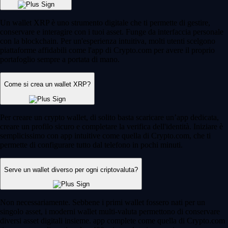
Un wallet XRP è uno strumento digitale che ti permette di gestire,
conservare e interagire con i tuoi asset. Funge da interfaccia personale
con la blockchain. Per un'esperienza intuitiva, molti utenti scelgono
piattaforme affidabili come l'app di Crypto.com per avere il proprio
portafoglio sempre a portata di mano.
Come si crea un wallet XRP?
Per creare un crypto wallet, di solito basta scaricare un’app dedicata,
creare un profilo sicuro e completare la verifica dell'identità. Iniziare è
semplicissimo con app intuitive come quella di Crypto.com, che ti
permette di configurare tutto dal telefono in pochi minuti.
Serve un wallet diverso per ogni criptovaluta?
Non necessariamente. Sebbene i primi wallet fossero nati per un
singolo asset, i moderni wallet multi-valuta permettono di conservare
diversi asset digitali insieme. app complete come quella di Crypto.com