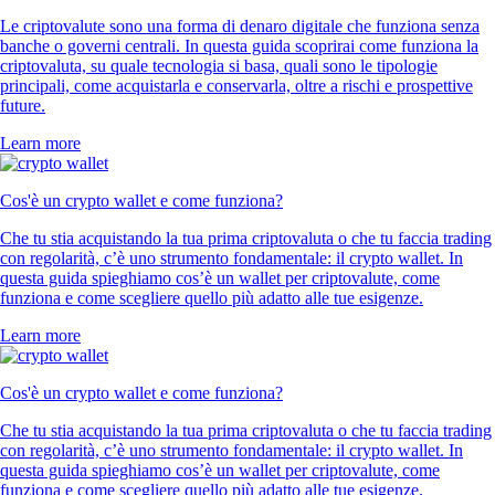
Le criptovalute sono una forma di denaro digitale che funziona senza
banche o governi centrali. In questa guida scoprirai come funziona la
criptovaluta, su quale tecnologia si basa, quali sono le tipologie
principali, come acquistarla e conservarla, oltre a rischi e prospettive
future.
Learn more
Cos'è un crypto wallet e come funziona?
Che tu stia acquistando la tua prima criptovaluta o che tu faccia trading
con regolarità, c’è uno strumento fondamentale: il crypto wallet. In
questa guida spieghiamo cos’è un wallet per criptovalute, come
funziona e come scegliere quello più adatto alle tue esigenze.
Learn more
Cos'è un crypto wallet e come funziona?
Che tu stia acquistando la tua prima criptovaluta o che tu faccia trading
con regolarità, c’è uno strumento fondamentale: il crypto wallet. In
questa guida spieghiamo cos’è un wallet per criptovalute, come
funziona e come scegliere quello più adatto alle tue esigenze.