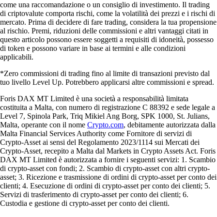
come una raccomandazione o un consiglio di investimento. Il trading
di criptovalute comporta rischi, come la volatilità dei prezzi e i rischi di
mercato. Prima di decidere di fare trading, considera la tua propensione
al rischio. Premi, riduzioni delle commissioni e altri vantaggi citati in
questo articolo possono essere soggetti a requisiti di idoneità, possesso
di token e possono variare in base ai termini e alle condizioni
applicabili.
*Zero commissioni di trading fino al limite di transazioni previsto dal
tuo livello Level Up. Potrebbero applicarsi altre commissioni e spread.
Foris DAX MT Limited è una società a responsabilità limitata
costituita a Malta, con numero di registrazione C 88392 e sede legale a
Level 7, Spinola Park, Triq Mikiel Ang Borg, SPK 1000, St. Julians,
Malta, operante con il nome
Crypto.com
, debitamente autorizzata dalla
Malta Financial Services Authority come Fornitore di servizi di
Crypto-Asset ai sensi del Regolamento 2023/1114 sui Mercati dei
Crypto-Asset, recepito a Malta dal Markets in Crypto Assets Act. Foris
DAX MT Limited è autorizzata a fornire i seguenti servizi: 1. Scambio
di crypto-asset con fondi; 2. Scambio di crypto-asset con altri crypto-
asset; 3. Ricezione e trasmissione di ordini di crypto-asset per conto dei
clienti; 4. Esecuzione di ordini di crypto-asset per conto dei clienti; 5.
Servizi di trasferimento di crypto-asset per conto dei clienti; 6.
Custodia e gestione di crypto-asset per conto dei clienti.