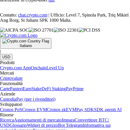
Contatto:
chat.crypto.com
| Ufficio: Level 7, Spinola Park, Triq Mikiel
Ang Borg, St Julians SPK 1000 Malta.
Italiano
|
USD
Prodotti
Crypto.com App
Onchain
Level Up
Mercati
Criptovalute
Funzionalità
Carte
Panieri
Earn
Stake
DeFi Staking
Pay
Prime
Aziende
Custodia
Pay (per i rivenditori)
Sviluppatori
Cronos PoS
Cronos EVM
Cronos zkEVM
Pay SDK
SDK agenti AI
Risorse
Ricerca
Aggiornamenti di mercato
Impara
Convertitore BTC/
USD
Glossario
Widget di prezzo
Bot Telegram
Informativa sui