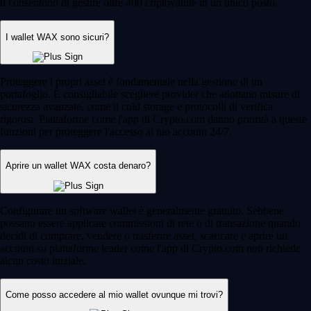
ti consentono di gestire oltre 400 criptovalute in un unico posto.
I wallet WAX sono sicuri?
Proteggere i propri asset è fondamentale nella gestione di un
portafoglio. È consigliabile scegliere provider che adottano misure di
sicurezza avanzate, come il cold storage e protocolli di verifica
rigorosi. Piattaforme come l'app di Crypto.com danno priorità a queste
funzioni per proteggere l'accesso al tuo account 24/7.
Aprire un wallet WAX costa denaro?
Configurare un software wallet è generalmente gratuito. Sebbene
possano essere applicate commissioni di rete o di transazione quando
decidi di comprare, vendere o trasferire asset, scaricare e aprire un
account su piattaforme leader come l'app di Crypto.com non richiede
alcun costo iniziale.
Come posso accedere al mio wallet ovunque mi trovi?