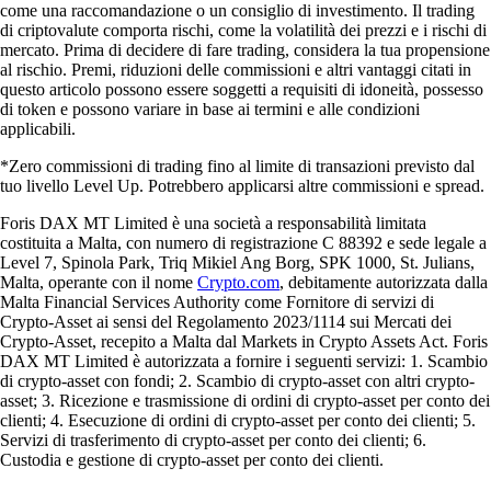
come una raccomandazione o un consiglio di investimento. Il trading
di criptovalute comporta rischi, come la volatilità dei prezzi e i rischi di
mercato. Prima di decidere di fare trading, considera la tua propensione
al rischio. Premi, riduzioni delle commissioni e altri vantaggi citati in
questo articolo possono essere soggetti a requisiti di idoneità, possesso
di token e possono variare in base ai termini e alle condizioni
applicabili.
*Zero commissioni di trading fino al limite di transazioni previsto dal
tuo livello Level Up. Potrebbero applicarsi altre commissioni e spread.
Foris DAX MT Limited è una società a responsabilità limitata
costituita a Malta, con numero di registrazione C 88392 e sede legale a
Level 7, Spinola Park, Triq Mikiel Ang Borg, SPK 1000, St. Julians,
Malta, operante con il nome
Crypto.com
, debitamente autorizzata dalla
Malta Financial Services Authority come Fornitore di servizi di
Crypto-Asset ai sensi del Regolamento 2023/1114 sui Mercati dei
Crypto-Asset, recepito a Malta dal Markets in Crypto Assets Act. Foris
DAX MT Limited è autorizzata a fornire i seguenti servizi: 1. Scambio
di crypto-asset con fondi; 2. Scambio di crypto-asset con altri crypto-
asset; 3. Ricezione e trasmissione di ordini di crypto-asset per conto dei
clienti; 4. Esecuzione di ordini di crypto-asset per conto dei clienti; 5.
Servizi di trasferimento di crypto-asset per conto dei clienti; 6.
Custodia e gestione di crypto-asset per conto dei clienti.