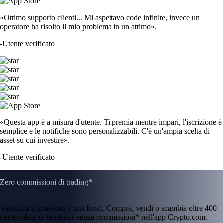
«Ottimo supporto clienti... Mi aspettavo code infinite, invece un
operatore ha risolto il mio problema in un attimo».
-
Utente verificato
«Questa app è a misura d'utente. Ti premia mentre impari, l'iscrizione è
semplice e le notifiche sono personalizzabili. C'è un'ampia scelta di
asset su cui investire».
-
Utente verificato
Zero commissioni di trading*
Valorizza al massimo i tuoi fondi. Compra, vendi o scambia oltre 400
criptovalute di tendenza senza commissioni* nell'app Crypto.com.