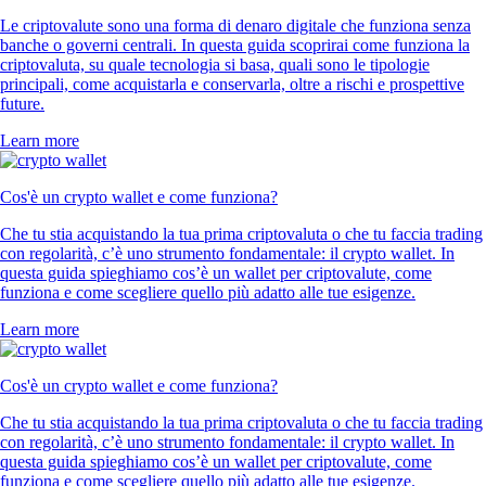
Le criptovalute sono una forma di denaro digitale che funziona senza
banche o governi centrali. In questa guida scoprirai come funziona la
criptovaluta, su quale tecnologia si basa, quali sono le tipologie
principali, come acquistarla e conservarla, oltre a rischi e prospettive
future.
Learn more
Cos'è un crypto wallet e come funziona?
Che tu stia acquistando la tua prima criptovaluta o che tu faccia trading
con regolarità, c’è uno strumento fondamentale: il crypto wallet. In
questa guida spieghiamo cos’è un wallet per criptovalute, come
funziona e come scegliere quello più adatto alle tue esigenze.
Learn more
Cos'è un crypto wallet e come funziona?
Che tu stia acquistando la tua prima criptovaluta o che tu faccia trading
con regolarità, c’è uno strumento fondamentale: il crypto wallet. In
questa guida spieghiamo cos’è un wallet per criptovalute, come
funziona e come scegliere quello più adatto alle tue esigenze.