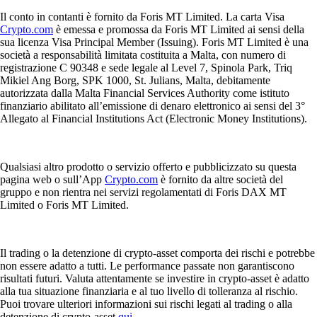
Il conto in contanti è fornito da Foris MT Limited. La carta Visa
Crypto.com
è emessa e promossa da Foris MT Limited ai sensi della
sua licenza Visa Principal Member (Issuing). Foris MT Limited è una
società a responsabilità limitata costituita a Malta, con numero di
registrazione C 90348 e sede legale al Level 7, Spinola Park, Triq
Mikiel Ang Borg, SPK 1000, St. Julians, Malta, debitamente
autorizzata dalla Malta Financial Services Authority come istituto
finanziario abilitato all’emissione di denaro elettronico ai sensi del 3°
Allegato al Financial Institutions Act (Electronic Money Institutions).
Qualsiasi altro prodotto o servizio offerto e pubblicizzato su questa
pagina web o sull’App
Crypto.com
è fornito da altre società del
gruppo e non rientra nei servizi regolamentati di Foris DAX MT
Limited o Foris MT Limited.
Il trading o la detenzione di crypto-asset comporta dei rischi e potrebbe
non essere adatto a tutti. Le performance passate non garantiscono
risultati futuri. Valuta attentamente se investire in crypto-asset è adatto
alla tua situazione finanziaria e al tuo livello di tolleranza al rischio.
Puoi trovare ulteriori informazioni sui rischi legati al trading o alla
detenzione di crypto-asset
qui
.