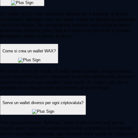
Un wallet WAX è uno strumento digitale che ti permette di gestire,
conservare e interagire con i tuoi asset. Funge da interfaccia personale
con la blockchain. Per un'esperienza intuitiva, molti utenti scelgono
piattaforme affidabili come l'app di Crypto.com per avere il proprio
portafoglio sempre a portata di mano.
Come si crea un wallet WAX?
Per creare un crypto wallet, di solito basta scaricare un’app dedicata,
creare un profilo sicuro e completare la verifica dell'identità. Iniziare è
semplicissimo con app intuitive come quella di Crypto.com, che ti
permette di configurare tutto dal telefono in pochi minuti.
Serve un wallet diverso per ogni criptovaluta?
Non necessariamente. Sebbene i primi wallet fossero nati per un
singolo asset, i moderni wallet multi-valuta permettono di conservare
diversi asset digitali insieme. app complete come quella di Crypto.com