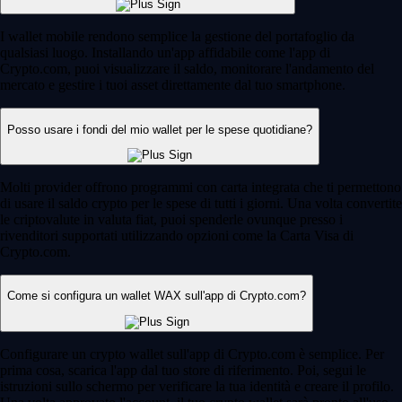
I wallet mobile rendono semplice la gestione del portafoglio da
qualsiasi luogo. Installando un'app affidabile come l'app di
Crypto.com, puoi visualizzare il saldo, monitorare l'andamento del
mercato e gestire i tuoi asset direttamente dal tuo smartphone.
Posso usare i fondi del mio wallet per le spese quotidiane?
Molti provider offrono programmi con carta integrata che ti permettono
di usare il saldo crypto per le spese di tutti i giorni. Una volta convertite
le criptovalute in valuta fiat, puoi spenderle ovunque presso i
rivenditori supportati utilizzando opzioni come la Carta Visa di
Crypto.com.
Come si configura un wallet WAX sull'app di Crypto.com?
Configurare un crypto wallet sull'app di Crypto.com è semplice. Per
prima cosa, scarica l'app dal tuo store di riferimento. Poi, segui le
istruzioni sullo schermo per verificare la tua identità e creare il profilo.