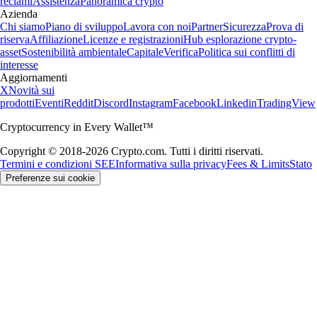
reclami
Assistenza
Panoramica crypto
Azienda
Chi siamo
Piano di sviluppo
Lavora con noi
Partner
Sicurezza
Prova di
riserva
Affiliazione
Licenze e registrazioni
Hub esplorazione crypto-
asset
Sostenibilità ambientale
Capitale
Verifica
Politica sui conflitti di
interesse
Aggiornamenti
X
Novità sui
prodotti
Eventi
Reddit
Discord
Instagram
Facebook
Linkedin
TradingView
Cryptocurrency in Every Wallet™
Copyright © 2018-2026 Crypto.com. Tutti i diritti riservati.
Termini e condizioni SEE
Informativa sulla privacy
Fees & Limits
Stato
Preferenze sui cookie