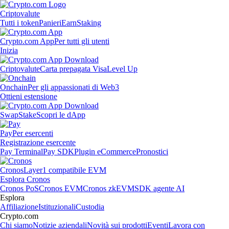
Criptovalute
Tutti i token
Panieri
Earn
Staking
Crypto.com App
Per tutti gli utenti
Inizia
Criptovalute
Carta prepagata Visa
Level Up
Onchain
Per gli appassionati di Web3
Ottieni estensione
Swap
Stake
Scopri le dApp
Pay
Per esercenti
Registrazione esercente
Pay Terminal
Pay SDK
Plugin eCommerce
Pronostici
Cronos
Layer1 compatibile EVM
Esplora Cronos
Cronos PoS
Cronos EVM
Cronos zkEVM
SDK agente AI
Esplora
Affiliazione
Istituzionali
Custodia
Crypto.com
Chi siamo
Notizie aziendali
Novità sui prodotti
Eventi
Lavora con