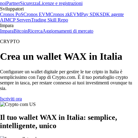
noi
Partner
Sicurezza
Licenze e registrazioni
Sviluppatori
Cronos PoS
Cronos EVM
Cronos zkEVM
Pay SDK
SDK agente
AI
MCP Servers
Trading Skill Repo
Impara
Impara
Bitcoin
Ricerca
Aggiornamenti di mercato
CRYPTO
Crea un wallet WAX in Italia
Configurare un wallet digitale per gestire le tue cripto in Italia è
semplicissimo con l'app di Crypto.com. È il tuo portafoglio crypto
sempre in tasca, per restare connesso ai tuoi investimenti ovunque tu
sia.
Iscriviti ora
Il tuo wallet WAX in Italia: semplice,
intelligente, unico