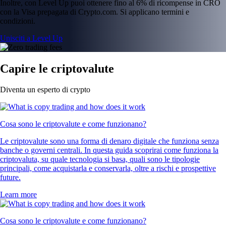
Inoltre, con Level Up puoi ottenere fino al 6% di ricompense in CRO
con la Visa prepagata di Crypto.com. Si applicano termini e
condizioni.
Unisciti a Level Up
Capire le criptovalute
Diventa un esperto di crypto
Cosa sono le criptovalute e come funzionano?
Le criptovalute sono una forma di denaro digitale che funziona senza
banche o governi centrali. In questa guida scoprirai come funziona la
criptovaluta, su quale tecnologia si basa, quali sono le tipologie
principali, come acquistarla e conservarla, oltre a rischi e prospettive
future.
Learn more
Cosa sono le criptovalute e come funzionano?