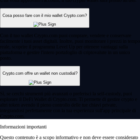
Una volta approvato l'account, il tuo crypto wallet sarà pronto all'uso.
Cosa posso fare con il mio wallet Crypto.com?
Con il tuo wallet Crypto.com puoi comprare, vendere e conservare
facilmente i tuoi asset digitali. Inoltre, puoi monitorare i prezzi in tempo
reale, scoprire il programma Level Up per ottenere vantaggi sulla
piattaforma e gestire l'intero portafoglio di criptovalute in un unico
posto.
Crypto.com offre un wallet non custodial?
Sì, se cerchi strumenti più avanzati o preferisci la self-custody, puoi
esplorare il DeFi Wallet di Crypto.com. Ti permette di gestire crypto e
altri token avendo il pieno controllo delle tue chiavi private,
integrandosi perfettamente con la tua esperienza sull'app principale di
Crypto.com.
Informazioni importanti
Questo contenuto è a scopo informativo e non deve essere considerato