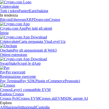
Criptovalute
Tutti i token
Panieri
Earn
Staking
In tendenza
Bitcoin
Ethereum
XRP
Dogecoin
Cronos
Crypto.com App
Per tutti gli utenti
Inizia
Criptovalute
Carta prepagata Visa
Level Up
Onchain
Per gli appassionati di Web3
Ottieni estensione
Swap
Stake
Scopri le dApp
Pay
Per esercenti
Registrazione esercente
Pay Terminal
Pay SDK
Plugin eCommerce
Pronostici
Cronos
Layer1 compatibile EVM
Esplora Cronos
Cronos PoS
Cronos EVM
Cronos zkEVM
SDK agente AI
Esplora
Affiliazione
Istituzionali
Custodia