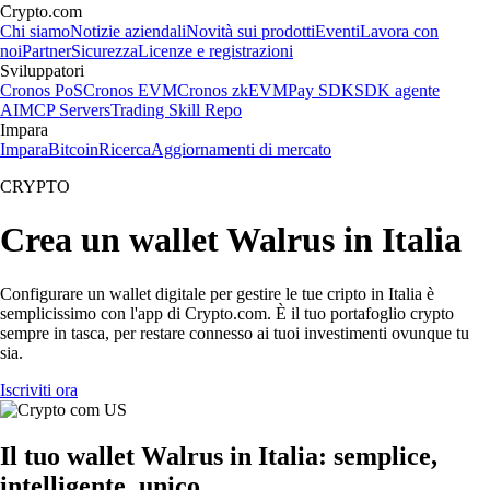
Crypto.com
Chi siamo
Notizie aziendali
Novità sui prodotti
Eventi
Lavora con
noi
Partner
Sicurezza
Licenze e registrazioni
Sviluppatori
Cronos PoS
Cronos EVM
Cronos zkEVM
Pay SDK
SDK agente
AI
MCP Servers
Trading Skill Repo
Impara
Impara
Bitcoin
Ricerca
Aggiornamenti di mercato
CRYPTO
Crea un wallet Walrus in Italia
Configurare un wallet digitale per gestire le tue cripto in Italia è
semplicissimo con l'app di Crypto.com. È il tuo portafoglio crypto
sempre in tasca, per restare connesso ai tuoi investimenti ovunque tu
sia.
Iscriviti ora
Il tuo wallet Walrus in Italia: semplice,
intelligente, unico