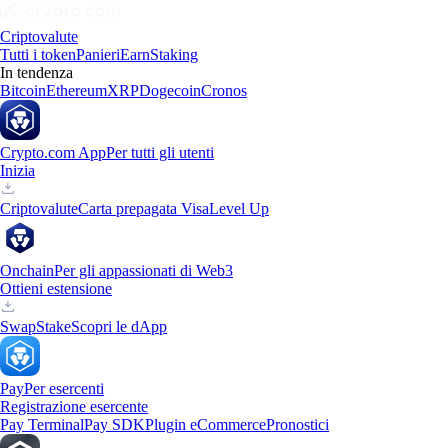
Criptovalute
Tutti i token
Panieri
Earn
Staking
In tendenza
Bitcoin
Ethereum
XRP
Dogecoin
Cronos
Crypto.com App
Per tutti gli utenti
Inizia
Criptovalute
Carta prepagata Visa
Level Up
Onchain
Per gli appassionati di Web3
Ottieni estensione
Swap
Stake
Scopri le dApp
Pay
Per esercenti
Registrazione esercente
Pay Terminal
Pay SDK
Plugin eCommerce
Pronostici