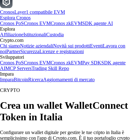
Cronos
Layer1 compatibile EVM
Esplora Cronos
Cronos PoS
Cronos EVM
Cronos zkEVM
SDK agente AI
Esplora
Affiliazione
Istituzionali
Custodia
Crypto.com
Chi siamo
Notizie aziendali
Novità sui prodotti
Eventi
Lavora con
noi
Partner
Sicurezza
Licenze e registrazioni
Sviluppatori
Cronos PoS
Cronos EVM
Cronos zkEVM
Pay SDK
SDK agente
AI
MCP Servers
Trading Skill Repo
Impara
Impara
Bitcoin
Ricerca
Aggiornamenti di mercato
CRYPTO
Crea un wallet WalletConnect
Token in Italia
Configurare un wallet digitale per gestire le tue cripto in Italia è
semplicissimo con l'app di Crypto.com. È il tuo portafoglio crypto