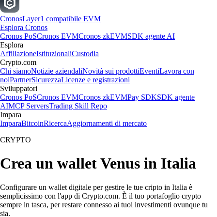
Cronos
Layer1 compatibile EVM
Esplora Cronos
Cronos PoS
Cronos EVM
Cronos zkEVM
SDK agente AI
Esplora
Affiliazione
Istituzionali
Custodia
Crypto.com
Chi siamo
Notizie aziendali
Novità sui prodotti
Eventi
Lavora con
noi
Partner
Sicurezza
Licenze e registrazioni
Sviluppatori
Cronos PoS
Cronos EVM
Cronos zkEVM
Pay SDK
SDK agente
AI
MCP Servers
Trading Skill Repo
Impara
Impara
Bitcoin
Ricerca
Aggiornamenti di mercato
CRYPTO
Crea un wallet Venus in Italia
Configurare un wallet digitale per gestire le tue cripto in Italia è
semplicissimo con l'app di Crypto.com. È il tuo portafoglio crypto
sempre in tasca, per restare connesso ai tuoi investimenti ovunque tu
sia.