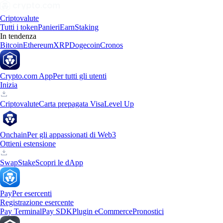
Criptovalute
Tutti i token
Panieri
Earn
Staking
In tendenza
Bitcoin
Ethereum
XRP
Dogecoin
Cronos
Crypto.com App
Per tutti gli utenti
Inizia
Criptovalute
Carta prepagata Visa
Level Up
Onchain
Per gli appassionati di Web3
Ottieni estensione
Swap
Stake
Scopri le dApp
Pay
Per esercenti
Registrazione esercente
Pay Terminal
Pay SDK
Plugin eCommerce
Pronostici