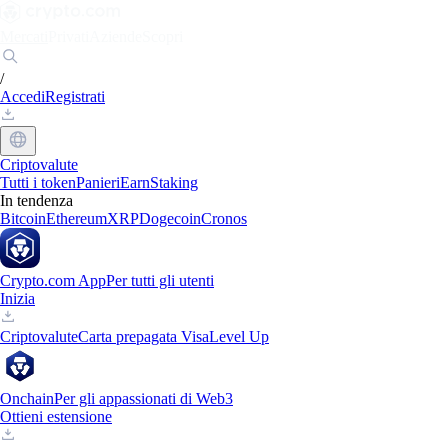
Mercati
Privati
Aziende
Scopri
/
Accedi
Registrati
Criptovalute
Tutti i token
Panieri
Earn
Staking
In tendenza
Bitcoin
Ethereum
XRP
Dogecoin
Cronos
Crypto.com App
Per tutti gli utenti
Inizia
Criptovalute
Carta prepagata Visa
Level Up
Onchain
Per gli appassionati di Web3
Ottieni estensione