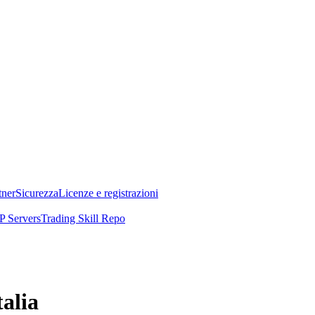
tner
Sicurezza
Licenze e registrazioni
 Servers
Trading Skill Repo
talia