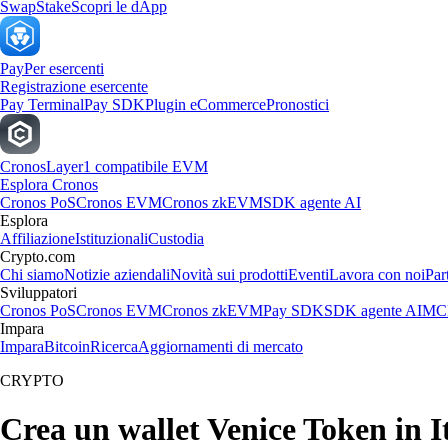
Swap
Stake
Scopri le dApp
Pay
Per esercenti
Registrazione esercente
Pay Terminal
Pay SDK
Plugin eCommerce
Pronostici
Cronos
Layer1 compatibile EVM
Esplora Cronos
Cronos PoS
Cronos EVM
Cronos zkEVM
SDK agente AI
Esplora
Affiliazione
Istituzionali
Custodia
Crypto.com
Chi siamo
Notizie aziendali
Novità sui prodotti
Eventi
Lavora con noi
Par
Sviluppatori
Cronos PoS
Cronos EVM
Cronos zkEVM
Pay SDK
SDK agente AI
MCP
Impara
Impara
Bitcoin
Ricerca
Aggiornamenti di mercato
CRYPTO
Crea un wallet Venice Token in I