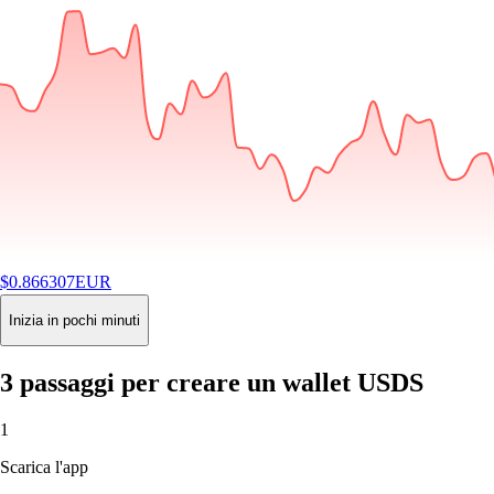
$
0.866307
EUR
-0.02
%
24H
Buy
Inizia in pochi minuti
3 passaggi per creare un wallet USDS
1
Scarica l'app