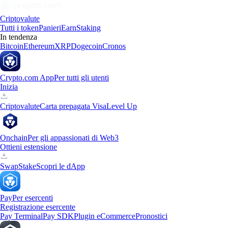
Criptovalute
Tutti i token
Panieri
Earn
Staking
In tendenza
Bitcoin
Ethereum
XRP
Dogecoin
Cronos
Crypto.com App
Per tutti gli utenti
Inizia
Criptovalute
Carta prepagata Visa
Level Up
Onchain
Per gli appassionati di Web3
Ottieni estensione
Swap
Stake
Scopri le dApp
Pay
Per esercenti
Registrazione esercente
Pay Terminal
Pay SDK
Plugin eCommerce
Pronostici