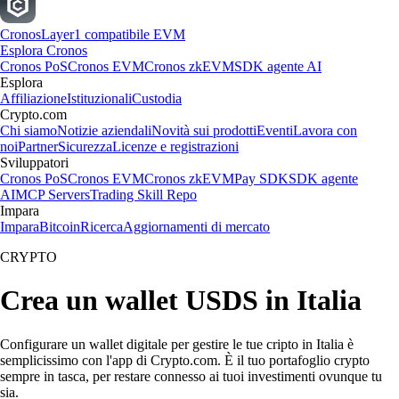
Cronos
Layer1 compatibile EVM
Esplora Cronos
Cronos PoS
Cronos EVM
Cronos zkEVM
SDK agente AI
Esplora
Affiliazione
Istituzionali
Custodia
Crypto.com
Chi siamo
Notizie aziendali
Novità sui prodotti
Eventi
Lavora con
noi
Partner
Sicurezza
Licenze e registrazioni
Sviluppatori
Cronos PoS
Cronos EVM
Cronos zkEVM
Pay SDK
SDK agente
AI
MCP Servers
Trading Skill Repo
Impara
Impara
Bitcoin
Ricerca
Aggiornamenti di mercato
CRYPTO
Crea un wallet USDS in Italia
Configurare un wallet digitale per gestire le tue cripto in Italia è
semplicissimo con l'app di Crypto.com. È il tuo portafoglio crypto
sempre in tasca, per restare connesso ai tuoi investimenti ovunque tu
sia.