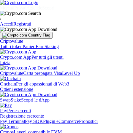
Mercati
Privati
Aziende
Scopri
/
Accedi
Registrati
Criptovalute
Tutti i token
Panieri
Earn
Staking
Crypto.com App
Per tutti gli utenti
Inizia
Criptovalute
Carta prepagata Visa
Level Up
Onchain
Per gli appassionati di Web3
Ottieni estensione
Swap
Stake
Scopri le dApp
Pay
Per esercenti
Registrazione esercente
Pay Terminal
Pay SDK
Plugin eCommerce
Pronostici
Cronos
Layer1 compatibile EVM