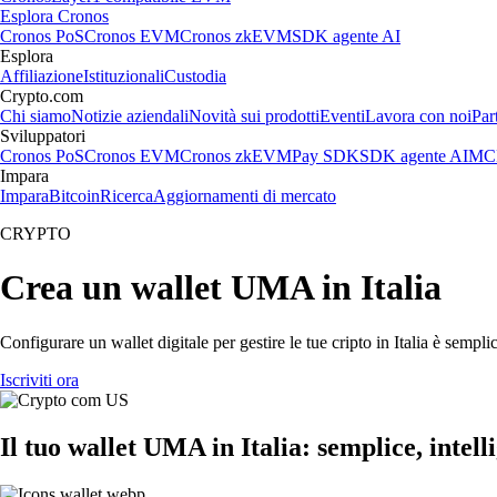
Esplora Cronos
Cronos PoS
Cronos EVM
Cronos zkEVM
SDK agente AI
Esplora
Affiliazione
Istituzionali
Custodia
Crypto.com
Chi siamo
Notizie aziendali
Novità sui prodotti
Eventi
Lavora con noi
Par
Sviluppatori
Cronos PoS
Cronos EVM
Cronos zkEVM
Pay SDK
SDK agente AI
MCP
Impara
Impara
Bitcoin
Ricerca
Aggiornamenti di mercato
CRYPTO
Crea un wallet UMA in Italia
Configurare un wallet digitale per gestire le tue cripto in Italia è semp
Iscriviti ora
Il tuo wallet UMA in Italia: semplice, intell