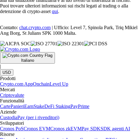
alla tua situazione finanziaria e al tuo livello di tolleranza al rischio.
Puoi trovare ulteriori informazioni sui rischi legati al trading o alla
detenzione di crypto-asset
qui
.
Contatto:
chat.crypto.com
| Ufficio: Level 7, Spinola Park, Triq Mikiel
Ang Borg, St Julians SPK 1000 Malta.
Italiano
|
USD
Prodotti
Crypto.com App
Onchain
Level Up
Mercati
Criptovalute
Funzionalità
Carte
Panieri
Earn
Stake
DeFi Staking
Pay
Prime
Aziende
Custodia
Pay (per i rivenditori)
Sviluppatori
Cronos PoS
Cronos EVM
Cronos zkEVM
Pay SDK
SDK agenti AI
Risorse