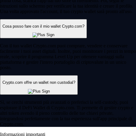
prima cosa, scarica l'app dal tuo store di riferimento. Poi, segui le
istruzioni sullo schermo per verificare la tua identità e creare il profilo.
Una volta approvato l'account, il tuo crypto wallet sarà pronto all'uso.
Cosa posso fare con il mio wallet Crypto.com?
Con il tuo wallet Crypto.com puoi comprare, vendere e conservare
facilmente i tuoi asset digitali. Inoltre, puoi monitorare i prezzi in tempo
reale, scoprire il programma Level Up per ottenere vantaggi sulla
piattaforma e gestire l'intero portafoglio di criptovalute in un unico
posto.
Crypto.com offre un wallet non custodial?
Sì, se cerchi strumenti più avanzati o preferisci la self-custody, puoi
esplorare il DeFi Wallet di Crypto.com. Ti permette di gestire crypto e
altri token avendo il pieno controllo delle tue chiavi private,
integrandosi perfettamente con la tua esperienza sull'app principale di
Crypto.com.
Informazioni importanti