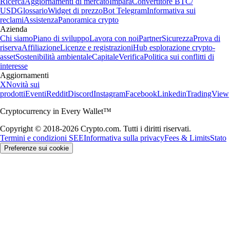
Ricerca
Aggiornamenti di mercato
Impara
Convertitore BTC/
USD
Glossario
Widget di prezzo
Bot Telegram
Informativa sui
reclami
Assistenza
Panoramica crypto
Azienda
Chi siamo
Piano di sviluppo
Lavora con noi
Partner
Sicurezza
Prova di
riserva
Affiliazione
Licenze e registrazioni
Hub esplorazione crypto-
asset
Sostenibilità ambientale
Capitale
Verifica
Politica sui conflitti di
interesse
Aggiornamenti
X
Novità sui
prodotti
Eventi
Reddit
Discord
Instagram
Facebook
Linkedin
TradingView
Cryptocurrency in Every Wallet™
Copyright © 2018-2026 Crypto.com. Tutti i diritti riservati.
Termini e condizioni SEE
Informativa sulla privacy
Fees & Limits
Stato
Preferenze sui cookie