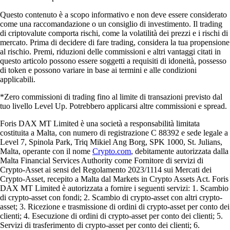
Questo contenuto è a scopo informativo e non deve essere considerato
come una raccomandazione o un consiglio di investimento. Il trading
di criptovalute comporta rischi, come la volatilità dei prezzi e i rischi di
mercato. Prima di decidere di fare trading, considera la tua propensione
al rischio. Premi, riduzioni delle commissioni e altri vantaggi citati in
questo articolo possono essere soggetti a requisiti di idoneità, possesso
di token e possono variare in base ai termini e alle condizioni
applicabili.
*Zero commissioni di trading fino al limite di transazioni previsto dal
tuo livello Level Up. Potrebbero applicarsi altre commissioni e spread.
Foris DAX MT Limited è una società a responsabilità limitata
costituita a Malta, con numero di registrazione C 88392 e sede legale a
Level 7, Spinola Park, Triq Mikiel Ang Borg, SPK 1000, St. Julians,
Malta, operante con il nome
Crypto.com
, debitamente autorizzata dalla
Malta Financial Services Authority come Fornitore di servizi di
Crypto-Asset ai sensi del Regolamento 2023/1114 sui Mercati dei
Crypto-Asset, recepito a Malta dal Markets in Crypto Assets Act. Foris
DAX MT Limited è autorizzata a fornire i seguenti servizi: 1. Scambio
di crypto-asset con fondi; 2. Scambio di crypto-asset con altri crypto-
asset; 3. Ricezione e trasmissione di ordini di crypto-asset per conto dei
clienti; 4. Esecuzione di ordini di crypto-asset per conto dei clienti; 5.
Servizi di trasferimento di crypto-asset per conto dei clienti; 6.