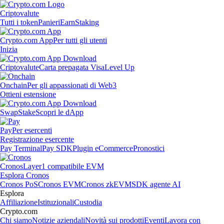
Criptovalute
Tutti i token
Panieri
Earn
Staking
Crypto.com App
Per tutti gli utenti
Inizia
Criptovalute
Carta prepagata Visa
Level Up
Onchain
Per gli appassionati di Web3
Ottieni estensione
Swap
Stake
Scopri le dApp
Pay
Per esercenti
Registrazione esercente
Pay Terminal
Pay SDK
Plugin eCommerce
Pronostici
Cronos
Layer1 compatibile EVM
Esplora Cronos
Cronos PoS
Cronos EVM
Cronos zkEVM
SDK agente AI
Esplora
Affiliazione
Istituzionali
Custodia
Crypto.com
Chi siamo
Notizie aziendali
Novità sui prodotti
Eventi
Lavora con