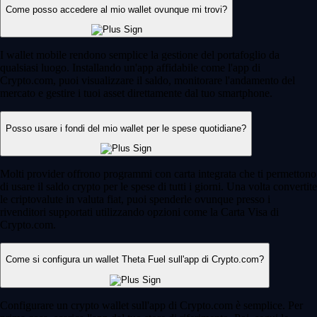
Come posso accedere al mio wallet ovunque mi trovi?
I wallet mobile rendono semplice la gestione del portafoglio da
qualsiasi luogo. Installando un'app affidabile come l'app di
Crypto.com, puoi visualizzare il saldo, monitorare l'andamento del
mercato e gestire i tuoi asset direttamente dal tuo smartphone.
Posso usare i fondi del mio wallet per le spese quotidiane?
Molti provider offrono programmi con carta integrata che ti permettono
di usare il saldo crypto per le spese di tutti i giorni. Una volta convertite
le criptovalute in valuta fiat, puoi spenderle ovunque presso i
rivenditori supportati utilizzando opzioni come la Carta Visa di
Crypto.com.
Come si configura un wallet Theta Fuel sull'app di Crypto.com?
Configurare un crypto wallet sull'app di Crypto.com è semplice. Per