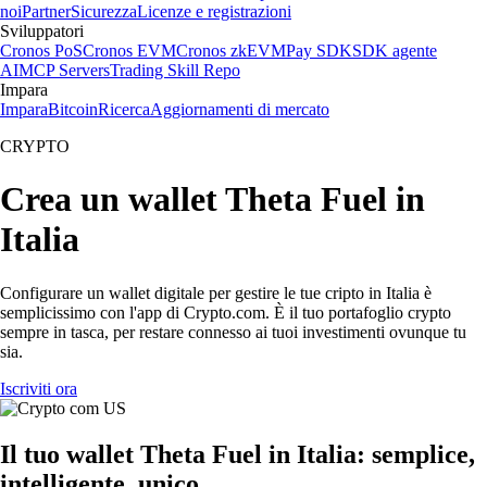
noi
Partner
Sicurezza
Licenze e registrazioni
Sviluppatori
Cronos PoS
Cronos EVM
Cronos zkEVM
Pay SDK
SDK agente
AI
MCP Servers
Trading Skill Repo
Impara
Impara
Bitcoin
Ricerca
Aggiornamenti di mercato
CRYPTO
Crea un wallet Theta Fuel in
Italia
Configurare un wallet digitale per gestire le tue cripto in Italia è
semplicissimo con l'app di Crypto.com. È il tuo portafoglio crypto
sempre in tasca, per restare connesso ai tuoi investimenti ovunque tu
sia.
Iscriviti ora
Il tuo wallet Theta Fuel in Italia: semplice,
intelligente, unico