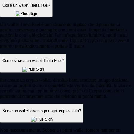
Cos'è un wallet Theta Fuel?
Un wallet Theta Fuel è uno strumento digitale che ti permette di
gestire, conservare e interagire con i tuoi asset. Funge da interfaccia
personale con la blockchain. Per un'esperienza intuitiva, molti utenti
scelgono piattaforme affidabili come l'app di Crypto.com per avere il
proprio portafoglio sempre a portata di mano.
Come si crea un wallet Theta Fuel?
Per creare un crypto wallet, di solito basta scaricare un’app dedicata,
creare un profilo sicuro e completare la verifica dell'identità. Iniziare è
semplicissimo con app intuitive come quella di Crypto.com, che ti
permette di configurare tutto dal telefono in pochi minuti.
Serve un wallet diverso per ogni criptovaluta?
Non necessariamente. Sebbene i primi wallet fossero nati per un