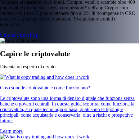
Valorizza al massimo i tuoi fondi. Compra, vendi o scambia oltre 400
criptovalute di tendenza senza commissioni* nell'app Crypto.com.
Inoltre, con Level Up puoi ottenere fino al 6% di ricompense in CRO
con la Visa prepagata di Crypto.com. Si applicano termini e
condizioni.
Unisciti a Level Up
Capire le criptovalute
Diventa un esperto di crypto
Cosa sono le criptovalute e come funzionano?
Le criptovalute sono una forma di denaro digitale che funziona senza
banche o governi centrali. In questa guida scoprirai come funziona la
criptovaluta, su quale tecnologia si basa, quali sono le tipologie
principali, come acquistarla e conservarla, oltre a rischi e prospettive
future.
Learn more