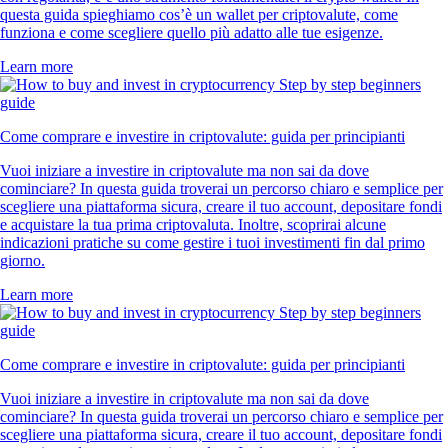
questa guida spieghiamo cos’è un wallet per criptovalute, come
funziona e come scegliere quello più adatto alle tue esigenze.
Learn more
Come comprare e investire in criptovalute: guida per principianti
Vuoi iniziare a investire in criptovalute ma non sai da dove
cominciare? In questa guida troverai un percorso chiaro e semplice per
scegliere una piattaforma sicura, creare il tuo account, depositare fondi
e acquistare la tua prima criptovaluta. Inoltre, scoprirai alcune
indicazioni pratiche su come gestire i tuoi investimenti fin dal primo
giorno.
Learn more
Come comprare e investire in criptovalute: guida per principianti
Vuoi iniziare a investire in criptovalute ma non sai da dove
cominciare? In questa guida troverai un percorso chiaro e semplice per
scegliere una piattaforma sicura, creare il tuo account, depositare fondi