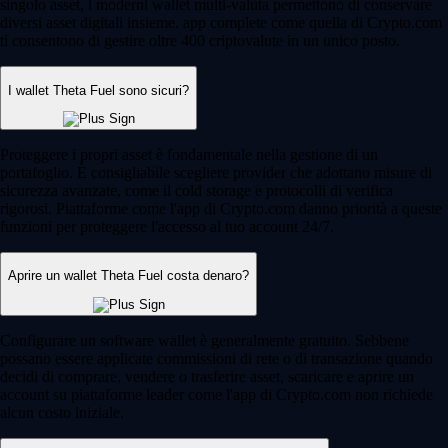
singolo asset, i moderni wallet multi-valuta permettono di conservare
diversi asset digitali insieme. app complete come quella di Crypto.com
ti consentono di gestire oltre 400 criptovalute in un unico posto.
I wallet Theta Fuel sono sicuri?
Proteggere i propri asset è fondamentale nella gestione di un
portafoglio. È consigliabile scegliere provider che adottano misure di
sicurezza avanzate, come il cold storage e protocolli di verifica
rigorosi. Piattaforme come l'app di Crypto.com danno priorità a queste
funzioni per proteggere l'accesso al tuo account 24/7.
Aprire un wallet Theta Fuel costa denaro?
Configurare un software wallet è generalmente gratuito. Sebbene
possano essere applicate commissioni di rete o di transazione quando
decidi di comprare, vendere o trasferire asset, scaricare e aprire un
account su piattaforme leader come l'app di Crypto.com non richiede
alcun costo iniziale.