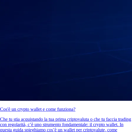
Cos'è un crypto wallet e come funziona?
Che tu stia acquistando la tua prima criptovaluta o che tu faccia trading
con regolarità, c’è uno strumento fondamentale: il crypto wallet. In
questa guida spieghiamo cos’è un wallet per criptovalute, come