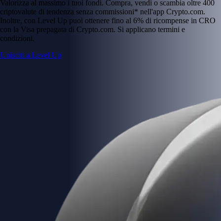
Valorizza al massimo i tuoi fondi. Compra, vendi o scambia oltre 400
criptovalute di tendenza senza commissioni* nell'app Crypto.com.
Inoltre, con Level Up puoi ottenere fino al 6% di ricompense in CRO
con la Visa prepagata di Crypto.com. Si applicano termini e
condizioni.
Unisciti a Level Up