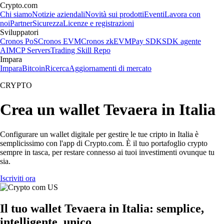
Crypto.com
Chi siamo
Notizie aziendali
Novità sui prodotti
Eventi
Lavora con
noi
Partner
Sicurezza
Licenze e registrazioni
Sviluppatori
Cronos PoS
Cronos EVM
Cronos zkEVM
Pay SDK
SDK agente
AI
MCP Servers
Trading Skill Repo
Impara
Impara
Bitcoin
Ricerca
Aggiornamenti di mercato
CRYPTO
Crea un wallet Tevaera in Italia
Configurare un wallet digitale per gestire le tue cripto in Italia è
semplicissimo con l'app di Crypto.com. È il tuo portafoglio crypto
sempre in tasca, per restare connesso ai tuoi investimenti ovunque tu
sia.
Iscriviti ora
Il tuo wallet Tevaera in Italia: semplice,
intelligente, unico