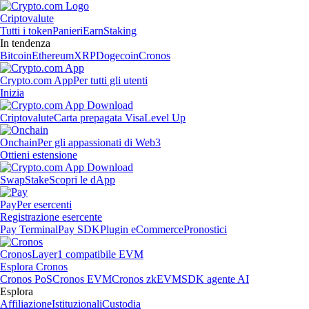
Criptovalute
Tutti i token
Panieri
Earn
Staking
In tendenza
Bitcoin
Ethereum
XRP
Dogecoin
Cronos
Crypto.com App
Per tutti gli utenti
Inizia
Criptovalute
Carta prepagata Visa
Level Up
Onchain
Per gli appassionati di Web3
Ottieni estensione
Swap
Stake
Scopri le dApp
Pay
Per esercenti
Registrazione esercente
Pay Terminal
Pay SDK
Plugin eCommerce
Pronostici
Cronos
Layer1 compatibile EVM
Esplora Cronos
Cronos PoS
Cronos EVM
Cronos zkEVM
SDK agente AI
Esplora
Affiliazione
Istituzionali
Custodia