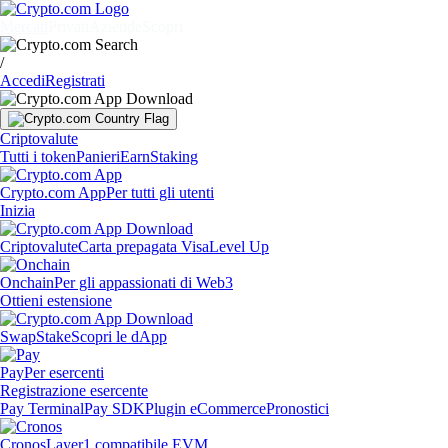
Mercati
Privati
Aziende
Scopri
/
Accedi
Registrati
Criptovalute
Tutti i token
Panieri
Earn
Staking
Crypto.com App
Per tutti gli utenti
Inizia
Criptovalute
Carta prepagata Visa
Level Up
Onchain
Per gli appassionati di Web3
Ottieni estensione
Swap
Stake
Scopri le dApp
Pay
Per esercenti
Registrazione esercente
Pay Terminal
Pay SDK
Plugin eCommerce
Pronostici
Cronos
Layer1 compatibile EVM