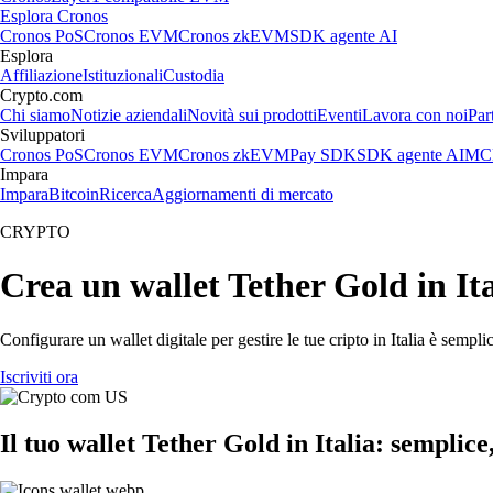
Esplora Cronos
Cronos PoS
Cronos EVM
Cronos zkEVM
SDK agente AI
Esplora
Affiliazione
Istituzionali
Custodia
Crypto.com
Chi siamo
Notizie aziendali
Novità sui prodotti
Eventi
Lavora con noi
Par
Sviluppatori
Cronos PoS
Cronos EVM
Cronos zkEVM
Pay SDK
SDK agente AI
MCP
Impara
Impara
Bitcoin
Ricerca
Aggiornamenti di mercato
CRYPTO
Crea un wallet Tether Gold in Ita
Configurare un wallet digitale per gestire le tue cripto in Italia è semp
Iscriviti ora
Il tuo wallet Tether Gold in Italia: semplice,