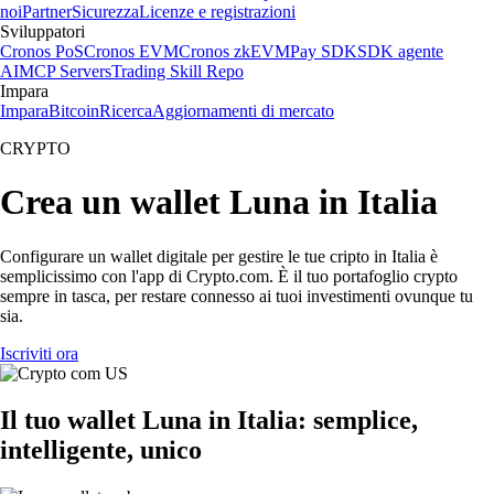
noi
Partner
Sicurezza
Licenze e registrazioni
Sviluppatori
Cronos PoS
Cronos EVM
Cronos zkEVM
Pay SDK
SDK agente
AI
MCP Servers
Trading Skill Repo
Impara
Impara
Bitcoin
Ricerca
Aggiornamenti di mercato
CRYPTO
Crea un wallet Luna in Italia
Configurare un wallet digitale per gestire le tue cripto in Italia è
semplicissimo con l'app di Crypto.com. È il tuo portafoglio crypto
sempre in tasca, per restare connesso ai tuoi investimenti ovunque tu
sia.
Iscriviti ora
Il tuo wallet Luna in Italia: semplice,
intelligente, unico