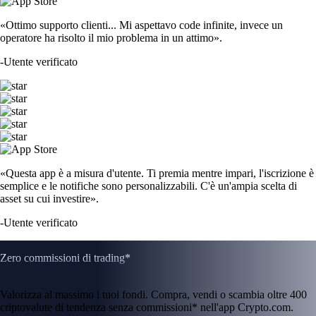
«Ottimo supporto clienti... Mi aspettavo code infinite, invece un
operatore ha risolto il mio problema in un attimo».
-
Utente verificato
«Questa app è a misura d'utente. Ti premia mentre impari, l'iscrizione è
semplice e le notifiche sono personalizzabili. C'è un'ampia scelta di
asset su cui investire».
-
Utente verificato
Zero commissioni di trading*
Valorizza al massimo i tuoi fondi. Compra, vendi o scambia oltre 400
criptovalute di tendenza senza commissioni* nell'app Crypto.com.