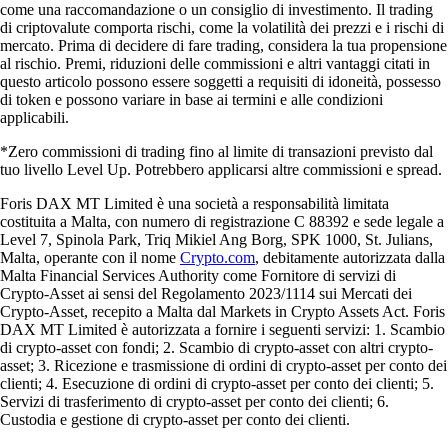
come una raccomandazione o un consiglio di investimento. Il trading
di criptovalute comporta rischi, come la volatilità dei prezzi e i rischi di
mercato. Prima di decidere di fare trading, considera la tua propensione
al rischio. Premi, riduzioni delle commissioni e altri vantaggi citati in
questo articolo possono essere soggetti a requisiti di idoneità, possesso
di token e possono variare in base ai termini e alle condizioni
applicabili.
*Zero commissioni di trading fino al limite di transazioni previsto dal
tuo livello Level Up. Potrebbero applicarsi altre commissioni e spread.
Foris DAX MT Limited è una società a responsabilità limitata
costituita a Malta, con numero di registrazione C 88392 e sede legale a
Level 7, Spinola Park, Triq Mikiel Ang Borg, SPK 1000, St. Julians,
Malta, operante con il nome
Crypto.com
, debitamente autorizzata dalla
Malta Financial Services Authority come Fornitore di servizi di
Crypto-Asset ai sensi del Regolamento 2023/1114 sui Mercati dei
Crypto-Asset, recepito a Malta dal Markets in Crypto Assets Act. Foris
DAX MT Limited è autorizzata a fornire i seguenti servizi: 1. Scambio
di crypto-asset con fondi; 2. Scambio di crypto-asset con altri crypto-
asset; 3. Ricezione e trasmissione di ordini di crypto-asset per conto dei
clienti; 4. Esecuzione di ordini di crypto-asset per conto dei clienti; 5.
Servizi di trasferimento di crypto-asset per conto dei clienti; 6.
Custodia e gestione di crypto-asset per conto dei clienti.