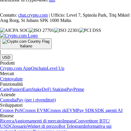
Contatto:
chat.crypto.com
| Ufficio: Level 7, Spinola Park, Triq Mikiel
Ang Borg, St Julians SPK 1000 Malta.
Italiano
|
USD
Prodotti
Crypto.com App
Onchain
Level Up
Mercati
Criptovalute
Funzionalità
Carte
Panieri
Earn
Stake
DeFi Staking
Pay
Prime
Aziende
Custodia
Pay (per i rivenditori)
Sviluppatori
Cronos PoS
Cronos EVM
Cronos zkEVM
Pay SDK
SDK agenti AI
Risorse
Ricerca
Aggiornamenti di mercato
Impara
Convertitore BTC/
USD
Glossario
Widget di prezzo
Bot Telegram
Informativa sui