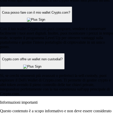
Una volta approvato l'account, il tuo crypto wallet sarà pronto all'uso.
Cosa posso fare con il mio wallet Crypto.com?
Con il tuo wallet Crypto.com puoi comprare, vendere e conservare
facilmente i tuoi asset digitali. Inoltre, puoi monitorare i prezzi in tempo
reale, scoprire il programma Level Up per ottenere vantaggi sulla
piattaforma e gestire l'intero portafoglio di criptovalute in un unico
posto.
Crypto.com offre un wallet non custodial?
Sì, se cerchi strumenti più avanzati o preferisci la self-custody, puoi
esplorare il DeFi Wallet di Crypto.com. Ti permette di gestire crypto e
altri token avendo il pieno controllo delle tue chiavi private,
integrandosi perfettamente con la tua esperienza sull'app principale di
Crypto.com.
Informazioni importanti
Questo contenuto è a scopo informativo e non deve essere considerato