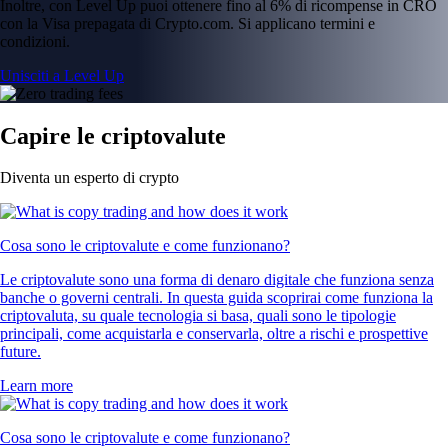
Inoltre, con Level Up puoi ottenere fino al 6% di ricompense in CRO
con la Visa prepagata di Crypto.com. Si applicano termini e
condizioni.
Unisciti a Level Up
Capire le criptovalute
Diventa un esperto di crypto
Cosa sono le criptovalute e come funzionano?
Le criptovalute sono una forma di denaro digitale che funziona senza
banche o governi centrali. In questa guida scoprirai come funziona la
criptovaluta, su quale tecnologia si basa, quali sono le tipologie
principali, come acquistarla e conservarla, oltre a rischi e prospettive
future.
Learn more
Cosa sono le criptovalute e come funzionano?