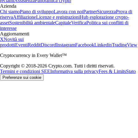
reclami
Assistenza
Panoramica crypto
Azienda
Chi siamo
Piano di sviluppo
Lavora con noi
Partner
Sicurezza
Prova di
riserva
Affiliazione
Licenze e registrazioni
Hub esplorazione crypto-
asset
Sostenibilità ambientale
Capitale
Verifica
Politica sui conflitti di
interesse
Aggiornamenti
X
Novità sui
prodotti
Eventi
Reddit
Discord
Instagram
Facebook
Linkedin
TradingView
Cryptocurrency in Every Wallet™
Copyright © 2018-2026 Crypto.com. Tutti i diritti riservati.
Termini e condizioni SEE
Informativa sulla privacy
Fees & Limits
Stato
Preferenze sui cookie