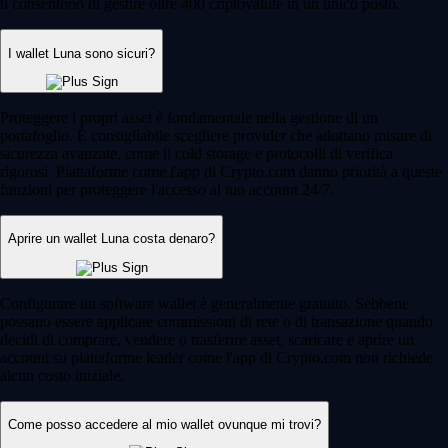
ti consentono di gestire oltre 400 criptovalute in un unico posto.
I wallet Luna sono sicuri?
Proteggere i propri asset è fondamentale nella gestione di un
portafoglio. È consigliabile scegliere provider che adottano misure di
sicurezza avanzate, come il cold storage e protocolli di verifica
rigorosi. Piattaforme come l'app di Crypto.com danno priorità a queste
funzioni per proteggere l'accesso al tuo account 24/7.
Aprire un wallet Luna costa denaro?
Configurare un software wallet è generalmente gratuito. Sebbene
possano essere applicate commissioni di rete o di transazione quando
decidi di comprare, vendere o trasferire asset, scaricare e aprire un
account su piattaforme leader come l'app di Crypto.com non richiede
alcun costo iniziale.
Come posso accedere al mio wallet ovunque mi trovi?