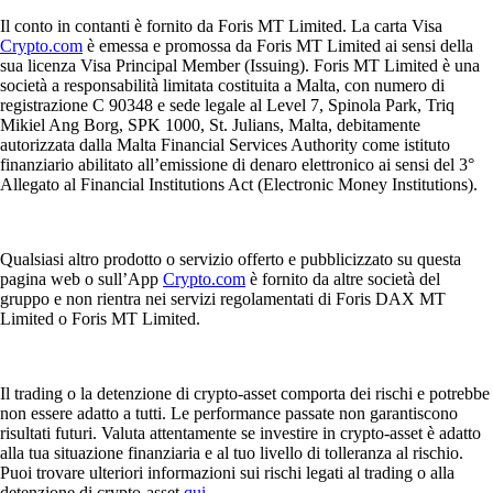
Il conto in contanti è fornito da Foris MT Limited. La carta Visa
Crypto.com
è emessa e promossa da Foris MT Limited ai sensi della
sua licenza Visa Principal Member (Issuing). Foris MT Limited è una
società a responsabilità limitata costituita a Malta, con numero di
registrazione C 90348 e sede legale al Level 7, Spinola Park, Triq
Mikiel Ang Borg, SPK 1000, St. Julians, Malta, debitamente
autorizzata dalla Malta Financial Services Authority come istituto
finanziario abilitato all’emissione di denaro elettronico ai sensi del 3°
Allegato al Financial Institutions Act (Electronic Money Institutions).
Qualsiasi altro prodotto o servizio offerto e pubblicizzato su questa
pagina web o sull’App
Crypto.com
è fornito da altre società del
gruppo e non rientra nei servizi regolamentati di Foris DAX MT
Limited o Foris MT Limited.
Il trading o la detenzione di crypto-asset comporta dei rischi e potrebbe
non essere adatto a tutti. Le performance passate non garantiscono
risultati futuri. Valuta attentamente se investire in crypto-asset è adatto
alla tua situazione finanziaria e al tuo livello di tolleranza al rischio.
Puoi trovare ulteriori informazioni sui rischi legati al trading o alla
detenzione di crypto-asset
qui
.