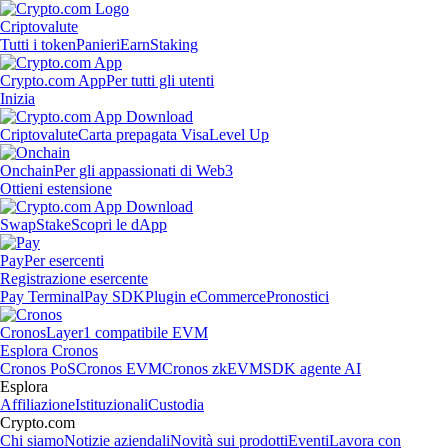
Criptovalute
Tutti i token
Panieri
Earn
Staking
Crypto.com App
Per tutti gli utenti
Inizia
Criptovalute
Carta prepagata Visa
Level Up
Onchain
Per gli appassionati di Web3
Ottieni estensione
Swap
Stake
Scopri le dApp
Pay
Per esercenti
Registrazione esercente
Pay Terminal
Pay SDK
Plugin eCommerce
Pronostici
Cronos
Layer1 compatibile EVM
Esplora Cronos
Cronos PoS
Cronos EVM
Cronos zkEVM
SDK agente AI
Esplora
Affiliazione
Istituzionali
Custodia
Crypto.com
Chi siamo
Notizie aziendali
Novità sui prodotti
Eventi
Lavora con