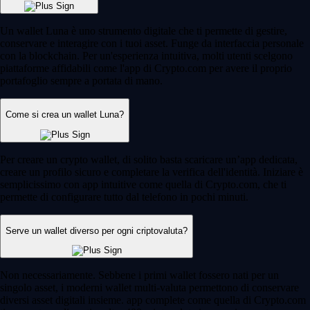
Un wallet Luna è uno strumento digitale che ti permette di gestire,
conservare e interagire con i tuoi asset. Funge da interfaccia personale
con la blockchain. Per un'esperienza intuitiva, molti utenti scelgono
piattaforme affidabili come l'app di Crypto.com per avere il proprio
portafoglio sempre a portata di mano.
Come si crea un wallet Luna?
Per creare un crypto wallet, di solito basta scaricare un’app dedicata,
creare un profilo sicuro e completare la verifica dell'identità. Iniziare è
semplicissimo con app intuitive come quella di Crypto.com, che ti
permette di configurare tutto dal telefono in pochi minuti.
Serve un wallet diverso per ogni criptovaluta?
Non necessariamente. Sebbene i primi wallet fossero nati per un
singolo asset, i moderni wallet multi-valuta permettono di conservare
diversi asset digitali insieme. app complete come quella di Crypto.com