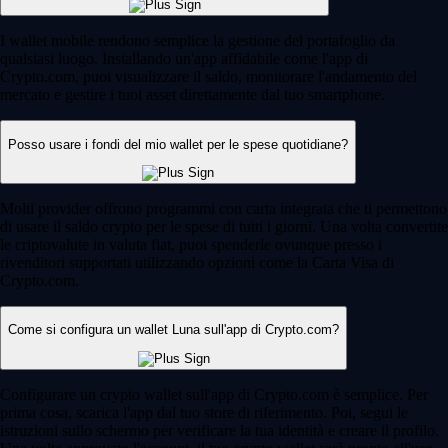
I wallet mobile rendono semplice la gestione del portafoglio da
qualsiasi luogo. Installando un'app affidabile come l'app di
Crypto.com, puoi visualizzare il saldo, monitorare l'andamento del
mercato e gestire i tuoi asset direttamente dal tuo smartphone.
Posso usare i fondi del mio wallet per le spese quotidiane?
Molti provider offrono programmi con carta integrata che ti permettono
di usare il saldo crypto per le spese di tutti i giorni. Una volta convertite
le criptovalute in valuta fiat, puoi spenderle ovunque presso i
rivenditori supportati utilizzando opzioni come la Carta Visa di
Crypto.com.
Come si configura un wallet Luna sull'app di Crypto.com?
Configurare un crypto wallet sull'app di Crypto.com è semplice. Per
prima cosa, scarica l'app dal tuo store di riferimento. Poi, segui le
istruzioni sullo schermo per verificare la tua identità e creare il profilo.