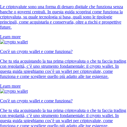
Le criptovalute sono una forma di denaro digitale che funziona senza
banche o governi centrali. In questa guida scoprirai come funziona la
criptovaluta, su quale tecnologia si basa, quali sono le tipologie
principali, come acquistarla e conservarla, oltre a rischi e prospettive
future.
Learn more
Cos'è un crypto wallet e come funziona?
Che tu stia acquistando la tua prima criptovaluta o che tu faccia trading
con regolarità, c’è uno strumento fondamentale: il crypto wallet. In
questa guida spieghiamo cos’è un wallet per criptovalute, come
funziona e come scegliere quello più adatto alle tue esigenze.
Learn more
Cos'è un crypto wallet e come funziona?
Che tu stia acquistando la tua prima criptovaluta o che tu faccia trading
con regolarità, c’è uno strumento fondamentale: il crypto wallet. In
questa guida spieghiamo cos’è un wallet per criptovalute, come
funziona e come scegliere quello più adatto alle tue esigenze.