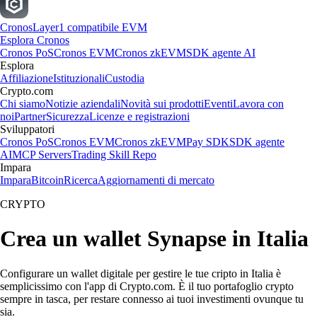
Cronos
Layer1 compatibile EVM
Esplora Cronos
Cronos PoS
Cronos EVM
Cronos zkEVM
SDK agente AI
Esplora
Affiliazione
Istituzionali
Custodia
Crypto.com
Chi siamo
Notizie aziendali
Novità sui prodotti
Eventi
Lavora con
noi
Partner
Sicurezza
Licenze e registrazioni
Sviluppatori
Cronos PoS
Cronos EVM
Cronos zkEVM
Pay SDK
SDK agente
AI
MCP Servers
Trading Skill Repo
Impara
Impara
Bitcoin
Ricerca
Aggiornamenti di mercato
CRYPTO
Crea un wallet Synapse in Italia
Configurare un wallet digitale per gestire le tue cripto in Italia è
semplicissimo con l'app di Crypto.com. È il tuo portafoglio crypto
sempre in tasca, per restare connesso ai tuoi investimenti ovunque tu
sia.