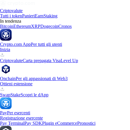
Criptovalute
Tutti i token
Panieri
Earn
Staking
In tendenza
Bitcoin
Ethereum
XRP
Dogecoin
Cronos
Crypto.com App
Per tutti gli utenti
Inizia
Criptovalute
Carta prepagata Visa
Level Up
Onchain
Per gli appassionati di Web3
Ottieni estensione
Swap
Stake
Scopri le dApp
Pay
Per esercenti
Registrazione esercente
Pay Terminal
Pay SDK
Plugin eCommerce
Pronostici