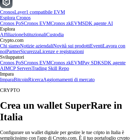
Cronos
Layer1 compatibile EVM
Esplora Cronos
Cronos PoS
Cronos EVM
Cronos zkEVM
SDK agente AI
Esplora
Affiliazione
Istituzionali
Custodia
Crypto.com
Chi siamo
Notizie aziendali
Novità sui prodotti
Eventi
Lavora con
noi
Partner
Sicurezza
Licenze e registrazioni
Sviluppatori
Cronos PoS
Cronos EVM
Cronos zkEVM
Pay SDK
SDK agente
AI
MCP Servers
Trading Skill Repo
Impara
Impara
Bitcoin
Ricerca
Aggiornamenti di mercato
CRYPTO
Crea un wallet SuperRare in
Italia
Configurare un wallet digitale per gestire le tue cripto in Italia è
semplicissimo con l'app di Crypto.com. È il tuo portafoglio crypto