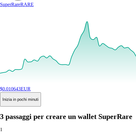
SuperRare
RARE
$
0.010643
EUR
+
3.60
%
24H
Buy
Inizia in pochi minuti
3 passaggi per creare un wallet SuperRare
1