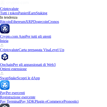
Criptovalute
Tutti i token
Panieri
Earn
Staking
In tendenza
Bitcoin
Ethereum
XRP
Dogecoin
Cronos
Crypto.com App
Per tutti gli utenti
Inizia
Criptovalute
Carta prepagata Visa
Level Up
Onchain
Per gli appassionati di Web3
Ottieni estensione
Swap
Stake
Scopri le dApp
Pay
Per esercenti
Registrazione esercente
Pay Terminal
Pay SDK
Plugin eCommerce
Pronostici