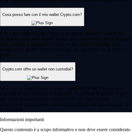
Una volta approvato l'account, il tuo crypto wallet sarà pronto all'uso.
Cosa posso fare con il mio wallet Crypto.com?
Con il tuo wallet Crypto.com puoi comprare, vendere e conservare
facilmente i tuoi asset digitali. Inoltre, puoi monitorare i prezzi in tempo
reale, scoprire il programma Level Up per ottenere vantaggi sulla
piattaforma e gestire l'intero portafoglio di criptovalute in un unico
posto.
Crypto.com offre un wallet non custodial?
Sì, se cerchi strumenti più avanzati o preferisci la self-custody, puoi
esplorare il DeFi Wallet di Crypto.com. Ti permette di gestire crypto e
altri token avendo il pieno controllo delle tue chiavi private,
integrandosi perfettamente con la tua esperienza sull'app principale di
Crypto.com.
Informazioni importanti
Questo contenuto è a scopo informativo e non deve essere considerato