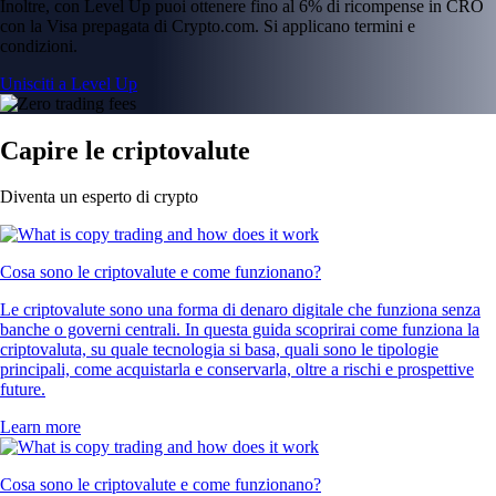
Inoltre, con Level Up puoi ottenere fino al 6% di ricompense in CRO
con la Visa prepagata di Crypto.com. Si applicano termini e
condizioni.
Unisciti a Level Up
Capire le criptovalute
Diventa un esperto di crypto
Cosa sono le criptovalute e come funzionano?
Le criptovalute sono una forma di denaro digitale che funziona senza
banche o governi centrali. In questa guida scoprirai come funziona la
criptovaluta, su quale tecnologia si basa, quali sono le tipologie
principali, come acquistarla e conservarla, oltre a rischi e prospettive
future.
Learn more
Cosa sono le criptovalute e come funzionano?