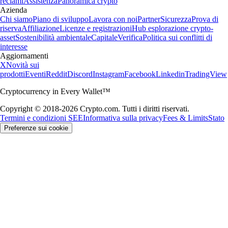
reclami
Assistenza
Panoramica crypto
Azienda
Chi siamo
Piano di sviluppo
Lavora con noi
Partner
Sicurezza
Prova di
riserva
Affiliazione
Licenze e registrazioni
Hub esplorazione crypto-
asset
Sostenibilità ambientale
Capitale
Verifica
Politica sui conflitti di
interesse
Aggiornamenti
X
Novità sui
prodotti
Eventi
Reddit
Discord
Instagram
Facebook
Linkedin
TradingView
Cryptocurrency in Every Wallet™
Copyright © 2018-2026 Crypto.com. Tutti i diritti riservati.
Termini e condizioni SEE
Informativa sulla privacy
Fees & Limits
Stato
Preferenze sui cookie