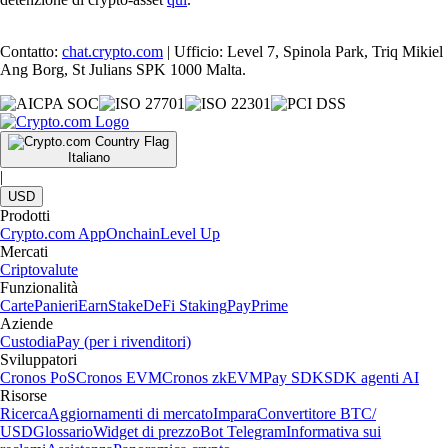
Contatto:
chat.crypto.com
| Ufficio: Level 7, Spinola Park, Triq Mikiel
Ang Borg, St Julians SPK 1000 Malta.
Italiano
|
USD
Prodotti
Crypto.com App
Onchain
Level Up
Mercati
Criptovalute
Funzionalità
Carte
Panieri
Earn
Stake
DeFi Staking
Pay
Prime
Aziende
Custodia
Pay (per i rivenditori)
Sviluppatori
Cronos PoS
Cronos EVM
Cronos zkEVM
Pay SDK
SDK agenti AI
Risorse
Ricerca
Aggiornamenti di mercato
Impara
Convertitore BTC/
USD
Glossario
Widget di prezzo
Bot Telegram
Informativa sui