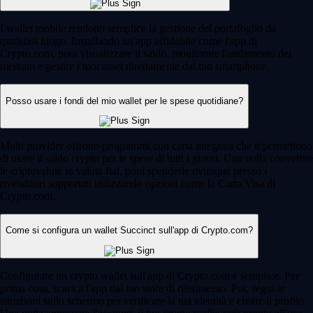
I wallet mobile rendono semplice la gestione del portafoglio da
qualsiasi luogo. Installando un'app affidabile come l'app di
Crypto.com, puoi visualizzare il saldo, monitorare l'andamento del
mercato e gestire i tuoi asset direttamente dal tuo smartphone.
Posso usare i fondi del mio wallet per le spese quotidiane?
Molti provider offrono programmi con carta integrata che ti permettono
di usare il saldo crypto per le spese di tutti i giorni. Una volta convertite
le criptovalute in valuta fiat, puoi spenderle ovunque presso i
rivenditori supportati utilizzando opzioni come la Carta Visa di
Crypto.com.
Come si configura un wallet Succinct sull'app di Crypto.com?
Configurare un crypto wallet sull'app di Crypto.com è semplice. Per
prima cosa, scarica l'app dal tuo store di riferimento. Poi, segui le
istruzioni sullo schermo per verificare la tua identità e creare il profilo.