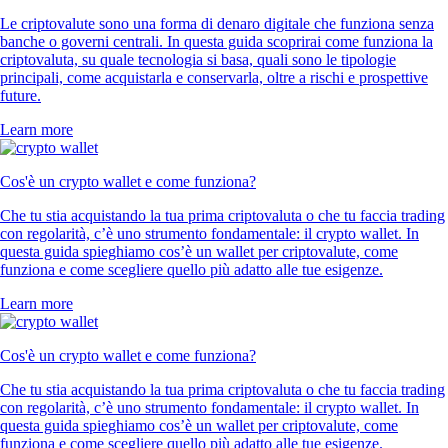
Le criptovalute sono una forma di denaro digitale che funziona senza
banche o governi centrali. In questa guida scoprirai come funziona la
criptovaluta, su quale tecnologia si basa, quali sono le tipologie
principali, come acquistarla e conservarla, oltre a rischi e prospettive
future.
Learn more
Cos'è un crypto wallet e come funziona?
Che tu stia acquistando la tua prima criptovaluta o che tu faccia trading
con regolarità, c’è uno strumento fondamentale: il crypto wallet. In
questa guida spieghiamo cos’è un wallet per criptovalute, come
funziona e come scegliere quello più adatto alle tue esigenze.
Learn more
Cos'è un crypto wallet e come funziona?
Che tu stia acquistando la tua prima criptovaluta o che tu faccia trading
con regolarità, c’è uno strumento fondamentale: il crypto wallet. In
questa guida spieghiamo cos’è un wallet per criptovalute, come
funziona e come scegliere quello più adatto alle tue esigenze.