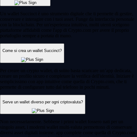
Un wallet Succinct è uno strumento digitale che ti permette di gestire,
conservare e interagire con i tuoi asset. Funge da interfaccia personale
con la blockchain. Per un'esperienza intuitiva, molti utenti scelgono
piattaforme affidabili come l'app di Crypto.com per avere il proprio
portafoglio sempre a portata di mano.
Come si crea un wallet Succinct?
Per creare un crypto wallet, di solito basta scaricare un’app dedicata,
creare un profilo sicuro e completare la verifica dell'identità. Iniziare è
semplicissimo con app intuitive come quella di Crypto.com, che ti
permette di configurare tutto dal telefono in pochi minuti.
Serve un wallet diverso per ogni criptovaluta?
Non necessariamente. Sebbene i primi wallet fossero nati per un
singolo asset, i moderni wallet multi-valuta permettono di conservare
diversi asset digitali insieme. app complete come quella di Crypto.com