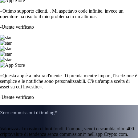
«Ottimo supporto clienti... Mi aspettavo code infinite, invece un
operatore ha risolto il mio problema in un attimo».
-
Utente verificato
«Questa app è a misura d'utente. Ti premia mentre impari, l'iscrizione è
semplice e le notifiche sono personalizzabili. C'è un'ampia scelta di
asset su cui investire».
-
Utente verificato
Zero commissioni di trading*
Valorizza al massimo i tuoi fondi. Compra, vendi o scambia oltre 400
criptovalute di tendenza senza commissioni* nell'app Crypto.com.