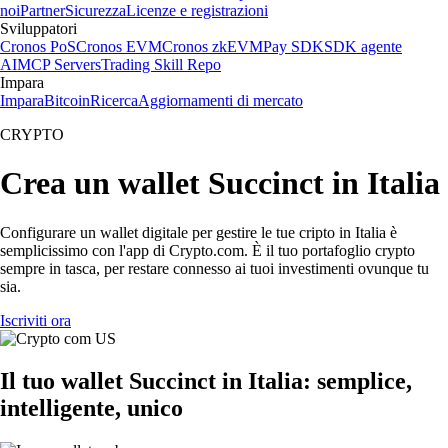
noi
Partner
Sicurezza
Licenze e registrazioni
Sviluppatori
Cronos PoS
Cronos EVM
Cronos zkEVM
Pay SDK
SDK agente
AI
MCP Servers
Trading Skill Repo
Impara
Impara
Bitcoin
Ricerca
Aggiornamenti di mercato
CRYPTO
Crea un wallet Succinct in Italia
Configurare un wallet digitale per gestire le tue cripto in Italia è
semplicissimo con l'app di Crypto.com. È il tuo portafoglio crypto
sempre in tasca, per restare connesso ai tuoi investimenti ovunque tu
sia.
Iscriviti ora
Il tuo wallet Succinct in Italia: semplice,
intelligente, unico