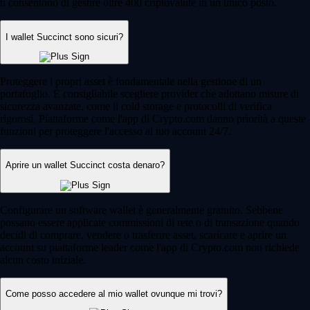
ti consentono di gestire oltre 400 criptovalute in un unico posto.
I wallet Succinct sono sicuri?
Proteggere i propri asset è fondamentale nella gestione di un
portafoglio. È consigliabile scegliere provider che adottano misure di
sicurezza avanzate, come il cold storage e protocolli di verifica
rigorosi. Piattaforme come l'app di Crypto.com danno priorità a queste
funzioni per proteggere l'accesso al tuo account 24/7.
Aprire un wallet Succinct costa denaro?
Configurare un software wallet è generalmente gratuito. Sebbene
possano essere applicate commissioni di rete o di transazione quando
decidi di comprare, vendere o trasferire asset, scaricare e aprire un
account su piattaforme leader come l'app di Crypto.com non richiede
alcun costo iniziale.
Come posso accedere al mio wallet ovunque mi trovi?