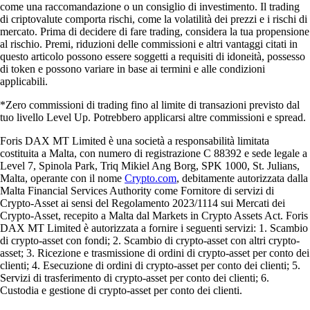
come una raccomandazione o un consiglio di investimento. Il trading
di criptovalute comporta rischi, come la volatilità dei prezzi e i rischi di
mercato. Prima di decidere di fare trading, considera la tua propensione
al rischio. Premi, riduzioni delle commissioni e altri vantaggi citati in
questo articolo possono essere soggetti a requisiti di idoneità, possesso
di token e possono variare in base ai termini e alle condizioni
applicabili.
*Zero commissioni di trading fino al limite di transazioni previsto dal
tuo livello Level Up. Potrebbero applicarsi altre commissioni e spread.
Foris DAX MT Limited è una società a responsabilità limitata
costituita a Malta, con numero di registrazione C 88392 e sede legale a
Level 7, Spinola Park, Triq Mikiel Ang Borg, SPK 1000, St. Julians,
Malta, operante con il nome
Crypto.com
, debitamente autorizzata dalla
Malta Financial Services Authority come Fornitore di servizi di
Crypto-Asset ai sensi del Regolamento 2023/1114 sui Mercati dei
Crypto-Asset, recepito a Malta dal Markets in Crypto Assets Act. Foris
DAX MT Limited è autorizzata a fornire i seguenti servizi: 1. Scambio
di crypto-asset con fondi; 2. Scambio di crypto-asset con altri crypto-
asset; 3. Ricezione e trasmissione di ordini di crypto-asset per conto dei
clienti; 4. Esecuzione di ordini di crypto-asset per conto dei clienti; 5.
Servizi di trasferimento di crypto-asset per conto dei clienti; 6.
Custodia e gestione di crypto-asset per conto dei clienti.