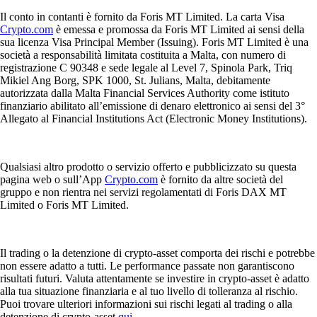
Il conto in contanti è fornito da Foris MT Limited. La carta Visa
Crypto.com
è emessa e promossa da Foris MT Limited ai sensi della
sua licenza Visa Principal Member (Issuing). Foris MT Limited è una
società a responsabilità limitata costituita a Malta, con numero di
registrazione C 90348 e sede legale al Level 7, Spinola Park, Triq
Mikiel Ang Borg, SPK 1000, St. Julians, Malta, debitamente
autorizzata dalla Malta Financial Services Authority come istituto
finanziario abilitato all’emissione di denaro elettronico ai sensi del 3°
Allegato al Financial Institutions Act (Electronic Money Institutions).
Qualsiasi altro prodotto o servizio offerto e pubblicizzato su questa
pagina web o sull’App
Crypto.com
è fornito da altre società del
gruppo e non rientra nei servizi regolamentati di Foris DAX MT
Limited o Foris MT Limited.
Il trading o la detenzione di crypto-asset comporta dei rischi e potrebbe
non essere adatto a tutti. Le performance passate non garantiscono
risultati futuri. Valuta attentamente se investire in crypto-asset è adatto
alla tua situazione finanziaria e al tuo livello di tolleranza al rischio.
Puoi trovare ulteriori informazioni sui rischi legati al trading o alla
detenzione di crypto-asset
qui
.