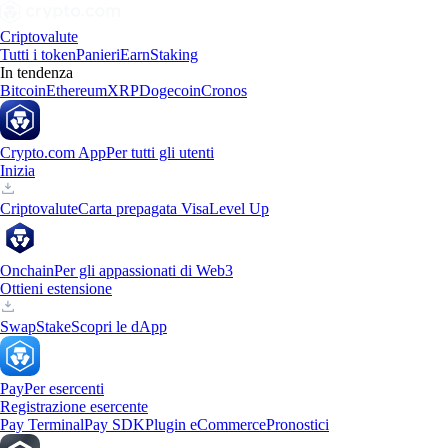
Criptovalute
Tutti i token
Panieri
Earn
Staking
In tendenza
Bitcoin
Ethereum
XRP
Dogecoin
Cronos
Crypto.com App
Per tutti gli utenti
Inizia
Criptovalute
Carta prepagata Visa
Level Up
Onchain
Per gli appassionati di Web3
Ottieni estensione
Swap
Stake
Scopri le dApp
Pay
Per esercenti
Registrazione esercente
Pay Terminal
Pay SDK
Plugin eCommerce
Pronostici