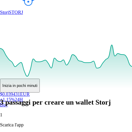
Storj
STORJ
Inizia in pochi minuti
$
0.039431
EUR
+
1.15
%
24H
3 passaggi per creare un wallet Storj
Buy
1
Scarica l'app