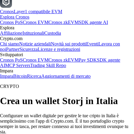
Cronos
Layer1 compatibile EVM
Esplora Cronos
Cronos PoS
Cronos EVM
Cronos zkEVM
SDK agente AI
Esplora
Affiliazione
Istituzionali
Custodia
Crypto.com
Chi siamo
Notizie aziendali
Novità sui prodotti
Eventi
Lavora con
noi
Partner
Sicurezza
Licenze e registrazioni
Sviluppatori
Cronos PoS
Cronos EVM
Cronos zkEVM
Pay SDK
SDK agente
AI
MCP Servers
Trading Skill Repo
Impara
Impara
Bitcoin
Ricerca
Aggiornamenti di mercato
CRYPTO
Crea un wallet Storj in Italia
Configurare un wallet digitale per gestire le tue cripto in Italia è
semplicissimo con l'app di Crypto.com. È il tuo portafoglio crypto
sempre in tasca, per restare connesso ai tuoi investimenti ovunque tu
sia.