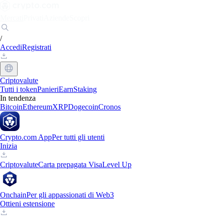
Mercati
Privati
Aziende
Scopri
/
Accedi
Registrati
Criptovalute
Tutti i token
Panieri
Earn
Staking
In tendenza
Bitcoin
Ethereum
XRP
Dogecoin
Cronos
Crypto.com App
Per tutti gli utenti
Inizia
Criptovalute
Carta prepagata Visa
Level Up
Onchain
Per gli appassionati di Web3
Ottieni estensione