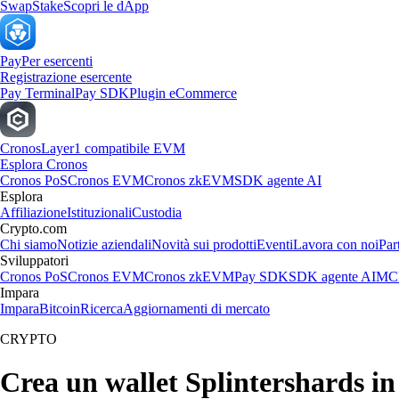
Swap
Stake
Scopri le dApp
Pay
Per esercenti
Registrazione esercente
Pay Terminal
Pay SDK
Plugin eCommerce
Cronos
Layer1 compatibile EVM
Esplora Cronos
Cronos PoS
Cronos EVM
Cronos zkEVM
SDK agente AI
Esplora
Affiliazione
Istituzionali
Custodia
Crypto.com
Chi siamo
Notizie aziendali
Novità sui prodotti
Eventi
Lavora con noi
Par
Sviluppatori
Cronos PoS
Cronos EVM
Cronos zkEVM
Pay SDK
SDK agente AI
MCP
Impara
Impara
Bitcoin
Ricerca
Aggiornamenti di mercato
CRYPTO
Crea un wallet Splintershards in 