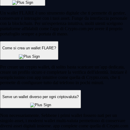
Un wallet FLARE è uno strumento digitale che ti permette di gestire,
conservare e interagire con i tuoi asset. Funge da interfaccia personale
con la blockchain. Per un'esperienza intuitiva, molti utenti scelgono
piattaforme affidabili come l'app di Crypto.com per avere il proprio
portafoglio sempre a portata di mano.
Come si crea un wallet FLARE?
Per creare un crypto wallet, di solito basta scaricare un’app dedicata,
creare un profilo sicuro e completare la verifica dell'identità. Iniziare è
semplicissimo con app intuitive come quella di Crypto.com, che ti
permette di configurare tutto dal telefono in pochi minuti.
Serve un wallet diverso per ogni criptovaluta?
Non necessariamente. Sebbene i primi wallet fossero nati per un
singolo asset, i moderni wallet multi-valuta permettono di conservare
diversi asset digitali insieme. app complete come quella di Crypto.com