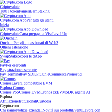
Criptovalute
Tutti i token
Panieri
Earn
Staking
Crypto.com App
Per tutti gli utenti
Inizia
Criptovalute
Carta prepagata Visa
Level Up
Onchain
Per gli appassionati di Web3
Ottieni estensione
Swap
Stake
Scopri le dApp
Pay
Per esercenti
Registrazione esercente
Pay Terminal
Pay SDK
Plugin eCommerce
Pronostici
Cronos
Layer1 compatibile EVM
Esplora Cronos
Cronos PoS
Cronos EVM
Cronos zkEVM
SDK agente AI
Esplora
Affiliazione
Istituzionali
Custodia
Crypto.com
Chi siamo
Notizie aziendali
Novità sui prodotti
Eventi
Lavora con