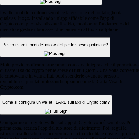
I wallet mobile rendono semplice la gestione del portafoglio da
qualsiasi luogo. Installando un'app affidabile come l'app di
Crypto.com, puoi visualizzare il saldo, monitorare l'andamento del
mercato e gestire i tuoi asset direttamente dal tuo smartphone.
Posso usare i fondi del mio wallet per le spese quotidiane?
Molti provider offrono programmi con carta integrata che ti permettono
di usare il saldo crypto per le spese di tutti i giorni. Una volta convertite
le criptovalute in valuta fiat, puoi spenderle ovunque presso i
rivenditori supportati utilizzando opzioni come la Carta Visa di
Crypto.com.
Come si configura un wallet FLARE sull'app di Crypto.com?
Configurare un crypto wallet sull'app di Crypto.com è semplice. Per
prima cosa, scarica l'app dal tuo store di riferimento. Poi, segui le
istruzioni sullo schermo per verificare la tua identità e creare il profilo.