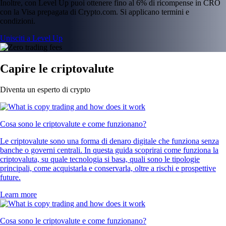
Inoltre, con Level Up puoi ottenere fino al 6% di ricompense in CRO
con la Visa prepagata di Crypto.com. Si applicano termini e
condizioni.
Unisciti a Level Up
Capire le criptovalute
Diventa un esperto di crypto
Cosa sono le criptovalute e come funzionano?
Le criptovalute sono una forma di denaro digitale che funziona senza
banche o governi centrali. In questa guida scoprirai come funziona la
criptovaluta, su quale tecnologia si basa, quali sono le tipologie
principali, come acquistarla e conservarla, oltre a rischi e prospettive
future.
Learn more
Cosa sono le criptovalute e come funzionano?