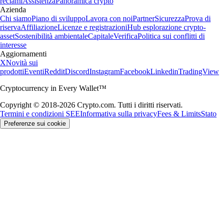
reclami
Assistenza
Panoramica crypto
Azienda
Chi siamo
Piano di sviluppo
Lavora con noi
Partner
Sicurezza
Prova di
riserva
Affiliazione
Licenze e registrazioni
Hub esplorazione crypto-
asset
Sostenibilità ambientale
Capitale
Verifica
Politica sui conflitti di
interesse
Aggiornamenti
X
Novità sui
prodotti
Eventi
Reddit
Discord
Instagram
Facebook
Linkedin
TradingView
Cryptocurrency in Every Wallet™
Copyright © 2018-2026 Crypto.com. Tutti i diritti riservati.
Termini e condizioni SEE
Informativa sulla privacy
Fees & Limits
Stato
Preferenze sui cookie