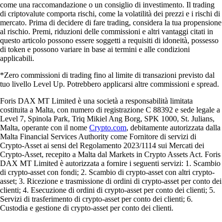
come una raccomandazione o un consiglio di investimento. Il trading
di criptovalute comporta rischi, come la volatilità dei prezzi e i rischi di
mercato. Prima di decidere di fare trading, considera la tua propensione
al rischio. Premi, riduzioni delle commissioni e altri vantaggi citati in
questo articolo possono essere soggetti a requisiti di idoneità, possesso
di token e possono variare in base ai termini e alle condizioni
applicabili.
*Zero commissioni di trading fino al limite di transazioni previsto dal
tuo livello Level Up. Potrebbero applicarsi altre commissioni e spread.
Foris DAX MT Limited è una società a responsabilità limitata
costituita a Malta, con numero di registrazione C 88392 e sede legale a
Level 7, Spinola Park, Triq Mikiel Ang Borg, SPK 1000, St. Julians,
Malta, operante con il nome
Crypto.com
, debitamente autorizzata dalla
Malta Financial Services Authority come Fornitore di servizi di
Crypto-Asset ai sensi del Regolamento 2023/1114 sui Mercati dei
Crypto-Asset, recepito a Malta dal Markets in Crypto Assets Act. Foris
DAX MT Limited è autorizzata a fornire i seguenti servizi: 1. Scambio
di crypto-asset con fondi; 2. Scambio di crypto-asset con altri crypto-
asset; 3. Ricezione e trasmissione di ordini di crypto-asset per conto dei
clienti; 4. Esecuzione di ordini di crypto-asset per conto dei clienti; 5.
Servizi di trasferimento di crypto-asset per conto dei clienti; 6.
Custodia e gestione di crypto-asset per conto dei clienti.