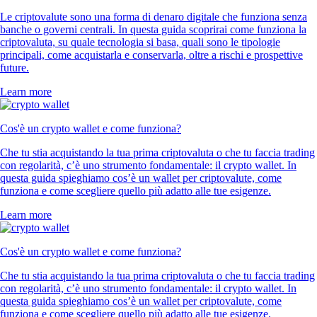
Le criptovalute sono una forma di denaro digitale che funziona senza
banche o governi centrali. In questa guida scoprirai come funziona la
criptovaluta, su quale tecnologia si basa, quali sono le tipologie
principali, come acquistarla e conservarla, oltre a rischi e prospettive
future.
Learn more
Cos'è un crypto wallet e come funziona?
Che tu stia acquistando la tua prima criptovaluta o che tu faccia trading
con regolarità, c’è uno strumento fondamentale: il crypto wallet. In
questa guida spieghiamo cos’è un wallet per criptovalute, come
funziona e come scegliere quello più adatto alle tue esigenze.
Learn more
Cos'è un crypto wallet e come funziona?
Che tu stia acquistando la tua prima criptovaluta o che tu faccia trading
con regolarità, c’è uno strumento fondamentale: il crypto wallet. In
questa guida spieghiamo cos’è un wallet per criptovalute, come
funziona e come scegliere quello più adatto alle tue esigenze.