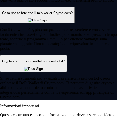
Una volta approvato l'account, il tuo crypto wallet sarà pronto all'uso.
Cosa posso fare con il mio wallet Crypto.com?
Con il tuo wallet Crypto.com puoi comprare, vendere e conservare
facilmente i tuoi asset digitali. Inoltre, puoi monitorare i prezzi in tempo
reale, scoprire il programma Level Up per ottenere vantaggi sulla
piattaforma e gestire l'intero portafoglio di criptovalute in un unico
posto.
Crypto.com offre un wallet non custodial?
Sì, se cerchi strumenti più avanzati o preferisci la self-custody, puoi
esplorare il DeFi Wallet di Crypto.com. Ti permette di gestire crypto e
altri token avendo il pieno controllo delle tue chiavi private,
integrandosi perfettamente con la tua esperienza sull'app principale di
Crypto.com.
Informazioni importanti
Questo contenuto è a scopo informativo e non deve essere considerato