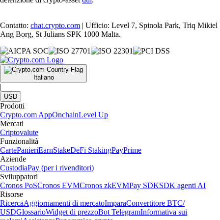
Contatto:
chat.crypto.com
| Ufficio: Level 7, Spinola Park, Triq Mikiel
Ang Borg, St Julians SPK 1000 Malta.
Italiano
|
USD
Prodotti
Crypto.com App
Onchain
Level Up
Mercati
Criptovalute
Funzionalità
Carte
Panieri
Earn
Stake
DeFi Staking
Pay
Prime
Aziende
Custodia
Pay (per i rivenditori)
Sviluppatori
Cronos PoS
Cronos EVM
Cronos zkEVM
Pay SDK
SDK agenti AI
Risorse
Ricerca
Aggiornamenti di mercato
Impara
Convertitore BTC/
USD
Glossario
Widget di prezzo
Bot Telegram
Informativa sui