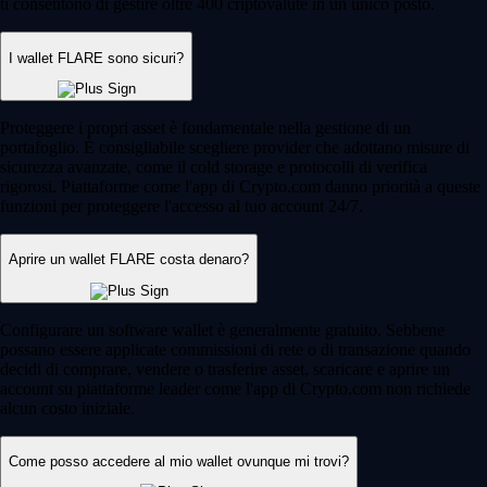
ti consentono di gestire oltre 400 criptovalute in un unico posto.
I wallet FLARE sono sicuri?
Proteggere i propri asset è fondamentale nella gestione di un
portafoglio. È consigliabile scegliere provider che adottano misure di
sicurezza avanzate, come il cold storage e protocolli di verifica
rigorosi. Piattaforme come l'app di Crypto.com danno priorità a queste
funzioni per proteggere l'accesso al tuo account 24/7.
Aprire un wallet FLARE costa denaro?
Configurare un software wallet è generalmente gratuito. Sebbene
possano essere applicate commissioni di rete o di transazione quando
decidi di comprare, vendere o trasferire asset, scaricare e aprire un
account su piattaforme leader come l'app di Crypto.com non richiede
alcun costo iniziale.
Come posso accedere al mio wallet ovunque mi trovi?