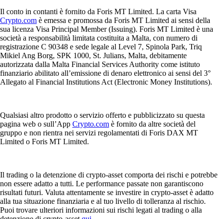
Il conto in contanti è fornito da Foris MT Limited. La carta Visa
Crypto.com
è emessa e promossa da Foris MT Limited ai sensi della
sua licenza Visa Principal Member (Issuing). Foris MT Limited è una
società a responsabilità limitata costituita a Malta, con numero di
registrazione C 90348 e sede legale al Level 7, Spinola Park, Triq
Mikiel Ang Borg, SPK 1000, St. Julians, Malta, debitamente
autorizzata dalla Malta Financial Services Authority come istituto
finanziario abilitato all’emissione di denaro elettronico ai sensi del 3°
Allegato al Financial Institutions Act (Electronic Money Institutions).
Qualsiasi altro prodotto o servizio offerto e pubblicizzato su questa
pagina web o sull’App
Crypto.com
è fornito da altre società del
gruppo e non rientra nei servizi regolamentati di Foris DAX MT
Limited o Foris MT Limited.
Il trading o la detenzione di crypto-asset comporta dei rischi e potrebbe
non essere adatto a tutti. Le performance passate non garantiscono
risultati futuri. Valuta attentamente se investire in crypto-asset è adatto
alla tua situazione finanziaria e al tuo livello di tolleranza al rischio.
Puoi trovare ulteriori informazioni sui rischi legati al trading o alla
detenzione di crypto-asset
qui
.