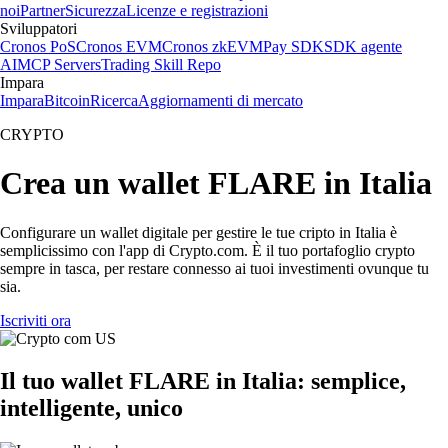
noi
Partner
Sicurezza
Licenze e registrazioni
Sviluppatori
Cronos PoS
Cronos EVM
Cronos zkEVM
Pay SDK
SDK agente
AI
MCP Servers
Trading Skill Repo
Impara
Impara
Bitcoin
Ricerca
Aggiornamenti di mercato
CRYPTO
Crea un wallet FLARE in Italia
Configurare un wallet digitale per gestire le tue cripto in Italia è
semplicissimo con l'app di Crypto.com. È il tuo portafoglio crypto
sempre in tasca, per restare connesso ai tuoi investimenti ovunque tu
sia.
Iscriviti ora
Il tuo wallet FLARE in Italia: semplice,
intelligente, unico