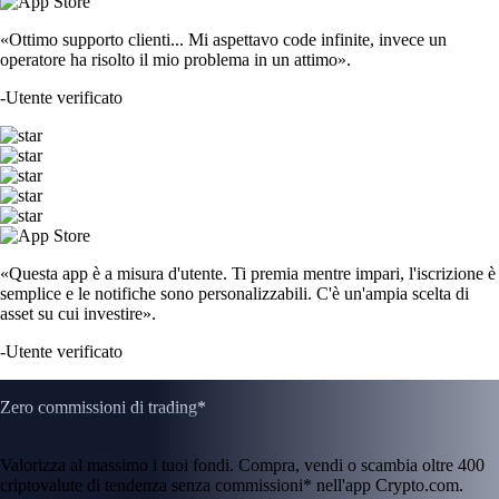
«Ottimo supporto clienti... Mi aspettavo code infinite, invece un
operatore ha risolto il mio problema in un attimo».
-
Utente verificato
«Questa app è a misura d'utente. Ti premia mentre impari, l'iscrizione è
semplice e le notifiche sono personalizzabili. C'è un'ampia scelta di
asset su cui investire».
-
Utente verificato
Zero commissioni di trading*
Valorizza al massimo i tuoi fondi. Compra, vendi o scambia oltre 400
criptovalute di tendenza senza commissioni* nell'app Crypto.com.