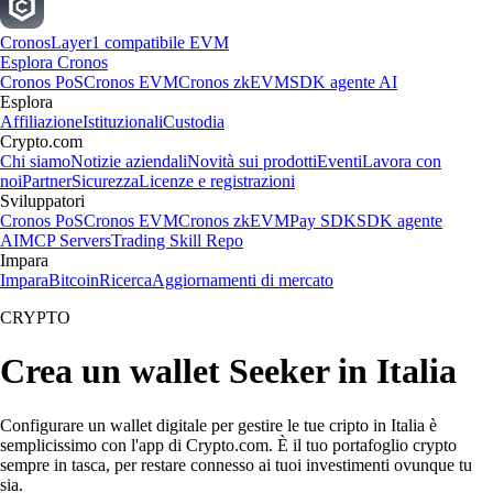
Cronos
Layer1 compatibile EVM
Esplora Cronos
Cronos PoS
Cronos EVM
Cronos zkEVM
SDK agente AI
Esplora
Affiliazione
Istituzionali
Custodia
Crypto.com
Chi siamo
Notizie aziendali
Novità sui prodotti
Eventi
Lavora con
noi
Partner
Sicurezza
Licenze e registrazioni
Sviluppatori
Cronos PoS
Cronos EVM
Cronos zkEVM
Pay SDK
SDK agente
AI
MCP Servers
Trading Skill Repo
Impara
Impara
Bitcoin
Ricerca
Aggiornamenti di mercato
CRYPTO
Crea un wallet Seeker in Italia
Configurare un wallet digitale per gestire le tue cripto in Italia è
semplicissimo con l'app di Crypto.com. È il tuo portafoglio crypto
sempre in tasca, per restare connesso ai tuoi investimenti ovunque tu
sia.