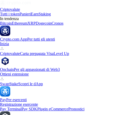
Criptovalute
Tutti i token
Panieri
Earn
Staking
In tendenza
Bitcoin
Ethereum
XRP
Dogecoin
Cronos
Crypto.com App
Per tutti gli utenti
Inizia
Criptovalute
Carta prepagata Visa
Level Up
Onchain
Per gli appassionati di Web3
Ottieni estensione
Swap
Stake
Scopri le dApp
Pay
Per esercenti
Registrazione esercente
Pay Terminal
Pay SDK
Plugin eCommerce
Pronostici