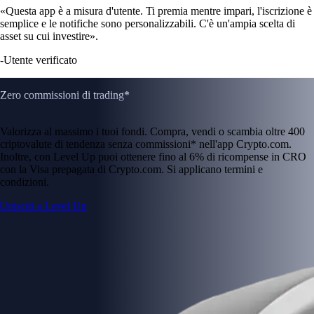
«Questa app è a misura d'utente. Ti premia mentre impari, l'iscrizione è
semplice e le notifiche sono personalizzabili. C'è un'ampia scelta di
asset su cui investire».
-
Utente verificato
Zero commissioni di trading*
Valorizza al massimo i tuoi fondi. Compra, vendi o scambia oltre 400
criptovalute di tendenza senza commissioni* nell'app Crypto.com.
Inoltre, con Level Up puoi ottenere fino al 6% di ricompense in CRO
con la Visa prepagata di Crypto.com. Si applicano termini e
condizioni.
Unisciti a Level Up