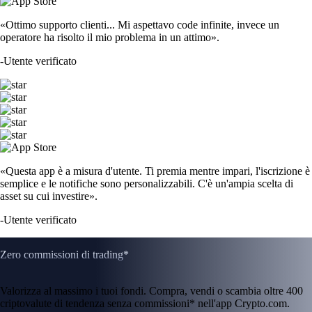
«Ottimo supporto clienti... Mi aspettavo code infinite, invece un
operatore ha risolto il mio problema in un attimo».
-
Utente verificato
«Questa app è a misura d'utente. Ti premia mentre impari, l'iscrizione è
semplice e le notifiche sono personalizzabili. C'è un'ampia scelta di
asset su cui investire».
-
Utente verificato
Zero commissioni di trading*
Valorizza al massimo i tuoi fondi. Compra, vendi o scambia oltre 400
criptovalute di tendenza senza commissioni* nell'app Crypto.com.