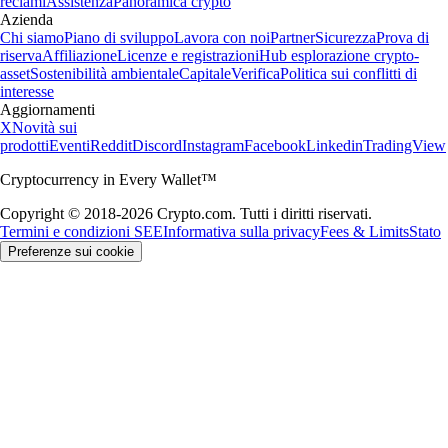
reclami
Assistenza
Panoramica crypto
Azienda
Chi siamo
Piano di sviluppo
Lavora con noi
Partner
Sicurezza
Prova di
riserva
Affiliazione
Licenze e registrazioni
Hub esplorazione crypto-
asset
Sostenibilità ambientale
Capitale
Verifica
Politica sui conflitti di
interesse
Aggiornamenti
X
Novità sui
prodotti
Eventi
Reddit
Discord
Instagram
Facebook
Linkedin
TradingView
Cryptocurrency in Every Wallet™
Copyright © 2018-2026 Crypto.com. Tutti i diritti riservati.
Termini e condizioni SEE
Informativa sulla privacy
Fees & Limits
Stato
Preferenze sui cookie