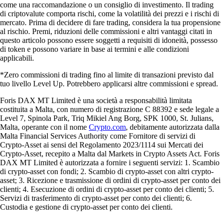
come una raccomandazione o un consiglio di investimento. Il trading
di criptovalute comporta rischi, come la volatilità dei prezzi e i rischi di
mercato. Prima di decidere di fare trading, considera la tua propensione
al rischio. Premi, riduzioni delle commissioni e altri vantaggi citati in
questo articolo possono essere soggetti a requisiti di idoneità, possesso
di token e possono variare in base ai termini e alle condizioni
applicabili.
*Zero commissioni di trading fino al limite di transazioni previsto dal
tuo livello Level Up. Potrebbero applicarsi altre commissioni e spread.
Foris DAX MT Limited è una società a responsabilità limitata
costituita a Malta, con numero di registrazione C 88392 e sede legale a
Level 7, Spinola Park, Triq Mikiel Ang Borg, SPK 1000, St. Julians,
Malta, operante con il nome
Crypto.com
, debitamente autorizzata dalla
Malta Financial Services Authority come Fornitore di servizi di
Crypto-Asset ai sensi del Regolamento 2023/1114 sui Mercati dei
Crypto-Asset, recepito a Malta dal Markets in Crypto Assets Act. Foris
DAX MT Limited è autorizzata a fornire i seguenti servizi: 1. Scambio
di crypto-asset con fondi; 2. Scambio di crypto-asset con altri crypto-
asset; 3. Ricezione e trasmissione di ordini di crypto-asset per conto dei
clienti; 4. Esecuzione di ordini di crypto-asset per conto dei clienti; 5.
Servizi di trasferimento di crypto-asset per conto dei clienti; 6.
Custodia e gestione di crypto-asset per conto dei clienti.