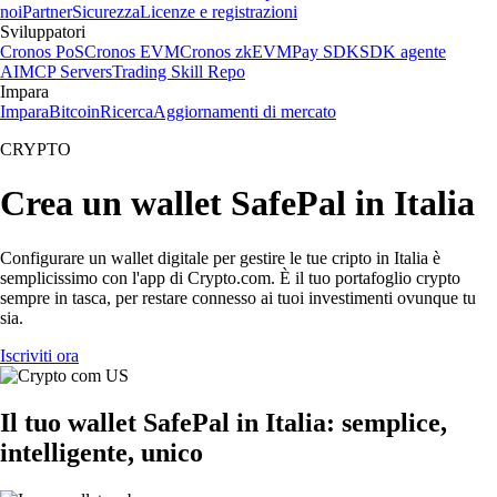
noi
Partner
Sicurezza
Licenze e registrazioni
Sviluppatori
Cronos PoS
Cronos EVM
Cronos zkEVM
Pay SDK
SDK agente
AI
MCP Servers
Trading Skill Repo
Impara
Impara
Bitcoin
Ricerca
Aggiornamenti di mercato
CRYPTO
Crea un wallet SafePal in Italia
Configurare un wallet digitale per gestire le tue cripto in Italia è
semplicissimo con l'app di Crypto.com. È il tuo portafoglio crypto
sempre in tasca, per restare connesso ai tuoi investimenti ovunque tu
sia.
Iscriviti ora
Il tuo wallet SafePal in Italia: semplice,
intelligente, unico