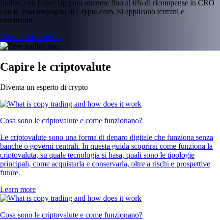
Inoltre, con Level Up puoi ottenere fino al 6% di ricompense in CRO
con la Visa prepagata di Crypto.com. Si applicano termini e
condizioni.
Unisciti a Level Up
Capire le criptovalute
Diventa un esperto di crypto
Cosa sono le criptovalute e come funzionano?
Le criptovalute sono una forma di denaro digitale che funziona senza
banche o governi centrali. In questa guida scoprirai come funziona la
criptovaluta, su quale tecnologia si basa, quali sono le tipologie
principali, come acquistarla e conservarla, oltre a rischi e prospettive
future.
Learn more
Cosa sono le criptovalute e come funzionano?