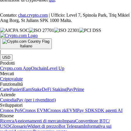
Contatto:
chat.crypto.com
| Ufficio: Level 7, Spinola Park, Triq Mikiel
Ang Borg, St Julians SPK 1000 Malta.
Italiano
|
USD
Prodotti
Crypto.com App
Onchain
Level Up
Mercati
Criptovalute
Funzionalità
Carte
Panieri
Earn
Stake
DeFi Staking
Pay
Prime
Aziende
Custodia
Pay (per i rivenditori)
Sviluppatori
Cronos PoS
Cronos EVM
Cronos zkEVM
Pay SDK
SDK agenti AI
Risorse
Ricerca
Aggiornamenti di mercato
Impara
Convertitore BTC/
USD
Glossario
Widget di prezzo
Bot Telegram
Informativa sui