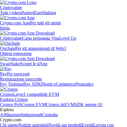
Criptovalute
Tutti i token
Panieri
Earn
Staking
Crypto.com App
Per tutti gli utenti
Inizia
Criptovalute
Carta prepagata Visa
Level Up
Onchain
Per gli appassionati di Web3
Ottieni estensione
Swap
Stake
Scopri le dApp
Pay
Per esercenti
Registrazione esercente
Pay Terminal
Pay SDK
Plugin eCommerce
Pronostici
Cronos
Layer1 compatibile EVM
Esplora Cronos
Cronos PoS
Cronos EVM
Cronos zkEVM
SDK agente AI
Esplora
Affiliazione
Istituzionali
Custodia
Crypto.com
Chi siamo
Notizie aziendali
Novità sui prodotti
Eventi
Lavora con