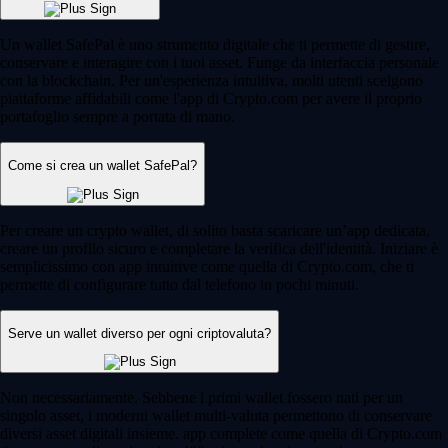
Un wallet SafePal è uno strumento digitale che ti permette di gestire,
conservare e interagire con i tuoi asset. Funge da interfaccia personale
con la blockchain. Per un'esperienza intuitiva, molti utenti scelgono
piattaforme affidabili come l'app di Crypto.com per avere il proprio
portafoglio sempre a portata di mano.
Come si crea un wallet SafePal?
Per creare un crypto wallet, di solito basta scaricare un’app dedicata,
creare un profilo sicuro e completare la verifica dell'identità. Iniziare è
semplicissimo con app intuitive come quella di Crypto.com, che ti
permette di configurare tutto dal telefono in pochi minuti.
Serve un wallet diverso per ogni criptovaluta?
Non necessariamente. Sebbene i primi wallet fossero nati per un
singolo asset, i moderni wallet multi-valuta permettono di conservare
diversi asset digitali insieme. app complete come quella di Crypto.com