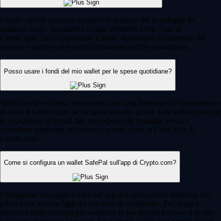
I wallet mobile rendono semplice la gestione del portafoglio da
qualsiasi luogo. Installando un'app affidabile come l'app di
Crypto.com, puoi visualizzare il saldo, monitorare l'andamento del
mercato e gestire i tuoi asset direttamente dal tuo smartphone.
Posso usare i fondi del mio wallet per le spese quotidiane?
Molti provider offrono programmi con carta integrata che ti permettono
di usare il saldo crypto per le spese di tutti i giorni. Una volta convertite
le criptovalute in valuta fiat, puoi spenderle ovunque presso i
rivenditori supportati utilizzando opzioni come la Carta Visa di
Crypto.com.
Come si configura un wallet SafePal sull'app di Crypto.com?
Configurare un crypto wallet sull'app di Crypto.com è semplice. Per
prima cosa, scarica l'app dal tuo store di riferimento. Poi, segui le
istruzioni sullo schermo per verificare la tua identità e creare il profilo.