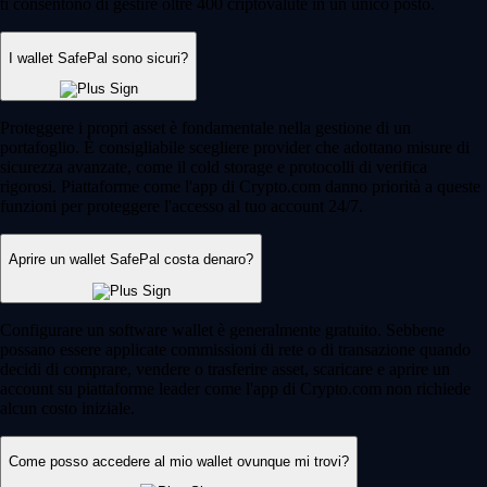
ti consentono di gestire oltre 400 criptovalute in un unico posto.
I wallet SafePal sono sicuri?
Proteggere i propri asset è fondamentale nella gestione di un
portafoglio. È consigliabile scegliere provider che adottano misure di
sicurezza avanzate, come il cold storage e protocolli di verifica
rigorosi. Piattaforme come l'app di Crypto.com danno priorità a queste
funzioni per proteggere l'accesso al tuo account 24/7.
Aprire un wallet SafePal costa denaro?
Configurare un software wallet è generalmente gratuito. Sebbene
possano essere applicate commissioni di rete o di transazione quando
decidi di comprare, vendere o trasferire asset, scaricare e aprire un
account su piattaforme leader come l'app di Crypto.com non richiede
alcun costo iniziale.
Come posso accedere al mio wallet ovunque mi trovi?