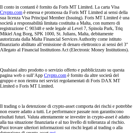
Il conto in contanti è fornito da Foris MT Limited. La carta Visa
Crypto.com
è emessa e promossa da Foris MT Limited ai sensi della
sua licenza Visa Principal Member (Issuing). Foris MT Limited è una
società a responsabilità limitata costituita a Malta, con numero di
registrazione C 90348 e sede legale al Level 7, Spinola Park, Triq
Mikiel Ang Borg, SPK 1000, St. Julians, Malta, debitamente
autorizzata dalla Malta Financial Services Authority come istituto
finanziario abilitato all’emissione di denaro elettronico ai sensi del 3°
Allegato al Financial Institutions Act (Electronic Money Institutions).
Qualsiasi altro prodotto o servizio offerto e pubblicizzato su questa
pagina web o sull’App
Crypto.com
è fornito da altre società del
gruppo e non rientra nei servizi regolamentati di Foris DAX MT
Limited o Foris MT Limited.
Il trading o la detenzione di crypto-asset comporta dei rischi e potrebbe
non essere adatto a tutti. Le performance passate non garantiscono
risultati futuri. Valuta attentamente se investire in crypto-asset è adatto
alla tua situazione finanziaria e al tuo livello di tolleranza al rischio.
Puoi trovare ulteriori informazioni sui rischi legati al trading o alla
detenzione di crypto-asset
qui
.