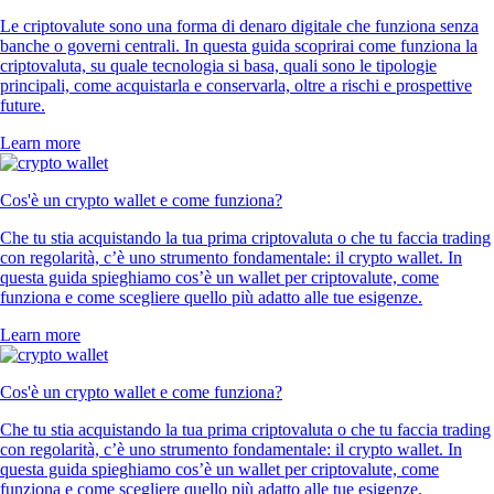
Le criptovalute sono una forma di denaro digitale che funziona senza
banche o governi centrali. In questa guida scoprirai come funziona la
criptovaluta, su quale tecnologia si basa, quali sono le tipologie
principali, come acquistarla e conservarla, oltre a rischi e prospettive
future.
Learn more
Cos'è un crypto wallet e come funziona?
Che tu stia acquistando la tua prima criptovaluta o che tu faccia trading
con regolarità, c’è uno strumento fondamentale: il crypto wallet. In
questa guida spieghiamo cos’è un wallet per criptovalute, come
funziona e come scegliere quello più adatto alle tue esigenze.
Learn more
Cos'è un crypto wallet e come funziona?
Che tu stia acquistando la tua prima criptovaluta o che tu faccia trading
con regolarità, c’è uno strumento fondamentale: il crypto wallet. In
questa guida spieghiamo cos’è un wallet per criptovalute, come
funziona e come scegliere quello più adatto alle tue esigenze.