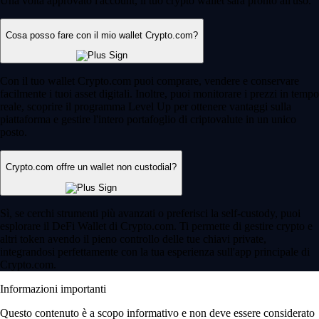
Una volta approvato l'account, il tuo crypto wallet sarà pronto all'uso.
Cosa posso fare con il mio wallet Crypto.com?
Con il tuo wallet Crypto.com puoi comprare, vendere e conservare
facilmente i tuoi asset digitali. Inoltre, puoi monitorare i prezzi in tempo
reale, scoprire il programma Level Up per ottenere vantaggi sulla
piattaforma e gestire l'intero portafoglio di criptovalute in un unico
posto.
Crypto.com offre un wallet non custodial?
Sì, se cerchi strumenti più avanzati o preferisci la self-custody, puoi
esplorare il DeFi Wallet di Crypto.com. Ti permette di gestire crypto e
altri token avendo il pieno controllo delle tue chiavi private,
integrandosi perfettamente con la tua esperienza sull'app principale di
Crypto.com.
Informazioni importanti
Questo contenuto è a scopo informativo e non deve essere considerato