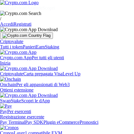
Mercati
Privati
Aziende
Scopri
/
Accedi
Registrati
Criptovalute
Tutti i token
Panieri
Earn
Staking
Crypto.com App
Per tutti gli utenti
Inizia
Criptovalute
Carta prepagata Visa
Level Up
Onchain
Per gli appassionati di Web3
Ottieni estensione
Swap
Stake
Scopri le dApp
Pay
Per esercenti
Registrazione esercente
Pay Terminal
Pay SDK
Plugin eCommerce
Pronostici
Cronos
Layer1 compatibile EVM