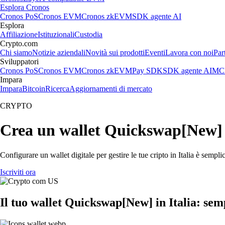
Esplora Cronos
Cronos PoS
Cronos EVM
Cronos zkEVM
SDK agente AI
Esplora
Affiliazione
Istituzionali
Custodia
Crypto.com
Chi siamo
Notizie aziendali
Novità sui prodotti
Eventi
Lavora con noi
Par
Sviluppatori
Cronos PoS
Cronos EVM
Cronos zkEVM
Pay SDK
SDK agente AI
MCP
Impara
Impara
Bitcoin
Ricerca
Aggiornamenti di mercato
CRYPTO
Crea un wallet Quickswap[New] i
Configurare un wallet digitale per gestire le tue cripto in Italia è semp
Iscriviti ora
Il tuo wallet Quickswap[New] in Italia: semp