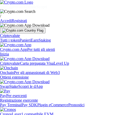
Mercati
Privati
Aziende
Scopri
/
Accedi
Registrati
Criptovalute
Tutti i token
Panieri
Earn
Staking
Crypto.com App
Per tutti gli utenti
Inizia
Criptovalute
Carta prepagata Visa
Level Up
Onchain
Per gli appassionati di Web3
Ottieni estensione
Swap
Stake
Scopri le dApp
Pay
Per esercenti
Registrazione esercente
Pay Terminal
Pay SDK
Plugin eCommerce
Pronostici
Cronos
Layer1 compatibile EVM