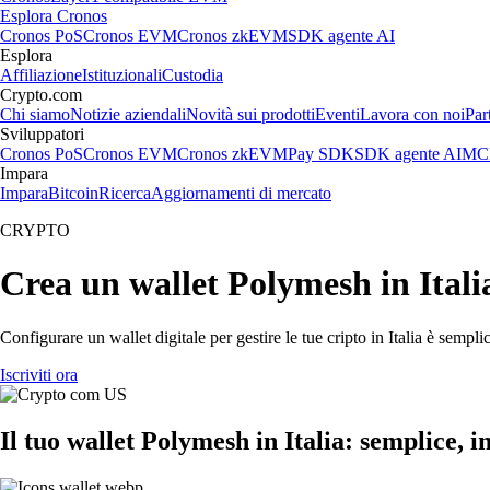
Esplora Cronos
Cronos PoS
Cronos EVM
Cronos zkEVM
SDK agente AI
Esplora
Affiliazione
Istituzionali
Custodia
Crypto.com
Chi siamo
Notizie aziendali
Novità sui prodotti
Eventi
Lavora con noi
Par
Sviluppatori
Cronos PoS
Cronos EVM
Cronos zkEVM
Pay SDK
SDK agente AI
MCP
Impara
Impara
Bitcoin
Ricerca
Aggiornamenti di mercato
CRYPTO
Crea un wallet Polymesh in Itali
Configurare un wallet digitale per gestire le tue cripto in Italia è semp
Iscriviti ora
Il tuo wallet Polymesh in Italia: semplice, in