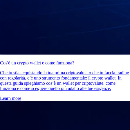
Cos'è un crypto wallet e come funziona?
Che tu stia acquistando la tua prima criptovaluta o che tu faccia trading
con regolarità, c’è uno strumento fondamentale: il crypto wallet. In
questa guida spieghiamo cos’è un wallet per criptovalute, come
funziona e come scegliere quello più adatto alle tue esigenze.
Learn more