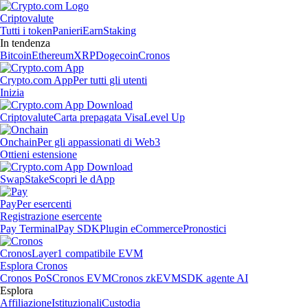
Criptovalute
Tutti i token
Panieri
Earn
Staking
In tendenza
Bitcoin
Ethereum
XRP
Dogecoin
Cronos
Crypto.com App
Per tutti gli utenti
Inizia
Criptovalute
Carta prepagata Visa
Level Up
Onchain
Per gli appassionati di Web3
Ottieni estensione
Swap
Stake
Scopri le dApp
Pay
Per esercenti
Registrazione esercente
Pay Terminal
Pay SDK
Plugin eCommerce
Pronostici
Cronos
Layer1 compatibile EVM
Esplora Cronos
Cronos PoS
Cronos EVM
Cronos zkEVM
SDK agente AI
Esplora
Affiliazione
Istituzionali
Custodia