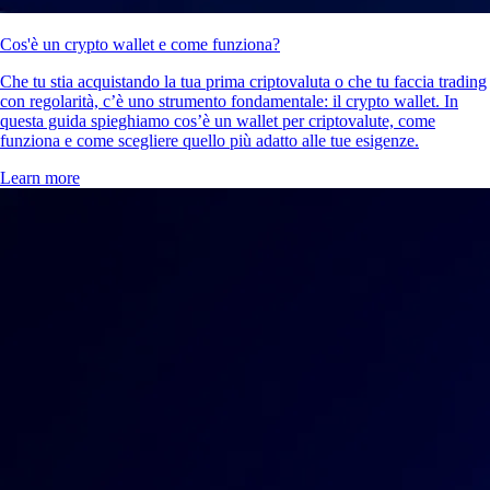
Cos'è un crypto wallet e come funziona?
Che tu stia acquistando la tua prima criptovaluta o che tu faccia trading
con regolarità, c’è uno strumento fondamentale: il crypto wallet. In
questa guida spieghiamo cos’è un wallet per criptovalute, come
funziona e come scegliere quello più adatto alle tue esigenze.
Learn more