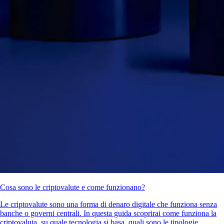
Cosa sono le criptovalute e come funzionano?
Le criptovalute sono una forma di denaro digitale che funziona senza
banche o governi centrali. In questa guida scoprirai come funziona la
criptovaluta, su quale tecnologia si basa, quali sono le tipologie