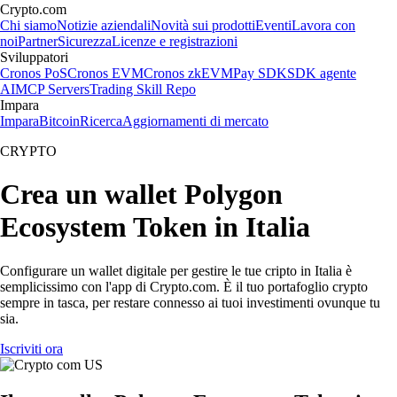
Crypto.com
Chi siamo
Notizie aziendali
Novità sui prodotti
Eventi
Lavora con
noi
Partner
Sicurezza
Licenze e registrazioni
Sviluppatori
Cronos PoS
Cronos EVM
Cronos zkEVM
Pay SDK
SDK agente
AI
MCP Servers
Trading Skill Repo
Impara
Impara
Bitcoin
Ricerca
Aggiornamenti di mercato
CRYPTO
Crea un wallet Polygon
Ecosystem Token in Italia
Configurare un wallet digitale per gestire le tue cripto in Italia è
semplicissimo con l'app di Crypto.com. È il tuo portafoglio crypto
sempre in tasca, per restare connesso ai tuoi investimenti ovunque tu
sia.
Iscriviti ora