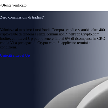
-
Utente verificato
Zero commissioni di trading*
Valorizza al massimo i tuoi fondi. Compra, vendi o scambia oltre 400
criptovalute di tendenza senza commissioni* nell'app Crypto.com.
Inoltre, con Level Up puoi ottenere fino al 6% di ricompense in CRO
con la Visa prepagata di Crypto.com. Si applicano termini e
condizioni.
Unisciti a Level Up