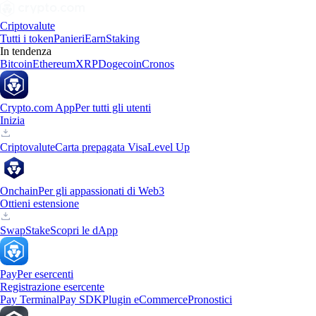
Criptovalute
Tutti i token
Panieri
Earn
Staking
In tendenza
Bitcoin
Ethereum
XRP
Dogecoin
Cronos
Crypto.com App
Per tutti gli utenti
Inizia
Criptovalute
Carta prepagata Visa
Level Up
Onchain
Per gli appassionati di Web3
Ottieni estensione
Swap
Stake
Scopri le dApp
Pay
Per esercenti
Registrazione esercente
Pay Terminal
Pay SDK
Plugin eCommerce
Pronostici