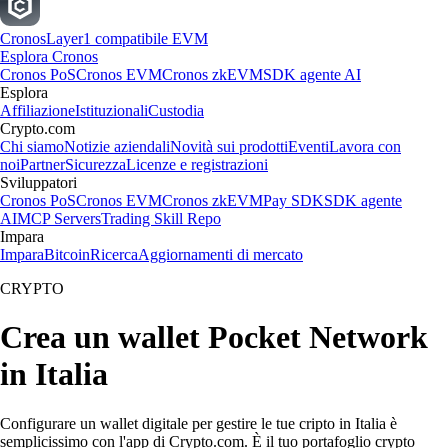
Cronos
Layer1 compatibile EVM
Esplora Cronos
Cronos PoS
Cronos EVM
Cronos zkEVM
SDK agente AI
Esplora
Affiliazione
Istituzionali
Custodia
Crypto.com
Chi siamo
Notizie aziendali
Novità sui prodotti
Eventi
Lavora con
noi
Partner
Sicurezza
Licenze e registrazioni
Sviluppatori
Cronos PoS
Cronos EVM
Cronos zkEVM
Pay SDK
SDK agente
AI
MCP Servers
Trading Skill Repo
Impara
Impara
Bitcoin
Ricerca
Aggiornamenti di mercato
CRYPTO
Crea un wallet Pocket Network
in Italia
Configurare un wallet digitale per gestire le tue cripto in Italia è
semplicissimo con l'app di Crypto.com. È il tuo portafoglio crypto