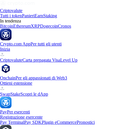
Criptovalute
Tutti i token
Panieri
Earn
Staking
In tendenza
Bitcoin
Ethereum
XRP
Dogecoin
Cronos
Crypto.com App
Per tutti gli utenti
Inizia
Criptovalute
Carta prepagata Visa
Level Up
Onchain
Per gli appassionati di Web3
Ottieni estensione
Swap
Stake
Scopri le dApp
Pay
Per esercenti
Registrazione esercente
Pay Terminal
Pay SDK
Plugin eCommerce
Pronostici