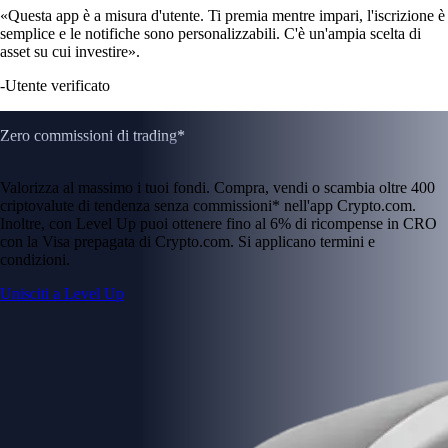
«Questa app è a misura d'utente. Ti premia mentre impari, l'iscrizione è
semplice e le notifiche sono personalizzabili. C'è un'ampia scelta di
asset su cui investire».
-
Utente verificato
Zero commissioni di trading*
Valorizza al massimo i tuoi fondi. Compra, vendi o scambia oltre 400
criptovalute di tendenza senza commissioni* nell'app Crypto.com.
Inoltre, con Level Up puoi ottenere fino al 6% di ricompense in CRO
con la Visa prepagata di Crypto.com. Si applicano termini e
condizioni.
Unisciti a Level Up