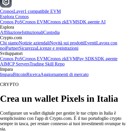
Cronos
Layer1 compatibile EVM
Esplora Cronos
Cronos PoS
Cronos EVM
Cronos zkEVM
SDK agente AI
Esplora
Affiliazione
Istituzionali
Custodia
Crypto.com
Chi siamo
Notizie aziendali
Novità sui prodotti
Eventi
Lavora con
noi
Partner
Sicurezza
Licenze e registrazioni
Sviluppatori
Cronos PoS
Cronos EVM
Cronos zkEVM
Pay SDK
SDK agente
AI
MCP Servers
Trading Skill Repo
Impara
Impara
Bitcoin
Ricerca
Aggiornamenti di mercato
CRYPTO
Crea un wallet Pixels in Italia
Configurare un wallet digitale per gestire le tue cripto in Italia è
semplicissimo con l'app di Crypto.com. È il tuo portafoglio crypto
sempre in tasca, per restare connesso ai tuoi investimenti ovunque tu
sia.