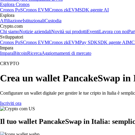
Esplora Cronos
Cronos PoS
Cronos EVM
Cronos zkEVM
SDK agente AI
Esplora
Affiliazione
Istituzionali
Custodia
Crypto.com
Chi siamo
Notizie aziendali
Novità sui prodotti
Eventi
Lavora con noi
Par
Sviluppatori
Cronos PoS
Cronos EVM
Cronos zkEVM
Pay SDK
SDK agente AI
MCP
Impara
Impara
Bitcoin
Ricerca
Aggiornamenti di mercato
CRYPTO
Crea un wallet PancakeSwap in I
Configurare un wallet digitale per gestire le tue cripto in Italia è semp
Iscriviti ora
Il tuo wallet PancakeSwap in Italia: semplice