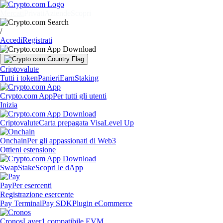
Mercati
Privati
Aziende
Scopri
/
Accedi
Registrati
Criptovalute
Tutti i token
Panieri
Earn
Staking
Crypto.com App
Per tutti gli utenti
Inizia
Criptovalute
Carta prepagata Visa
Level Up
Onchain
Per gli appassionati di Web3
Ottieni estensione
Swap
Stake
Scopri le dApp
Pay
Per esercenti
Registrazione esercente
Pay Terminal
Pay SDK
Plugin eCommerce
Cronos
Layer1 compatibile EVM