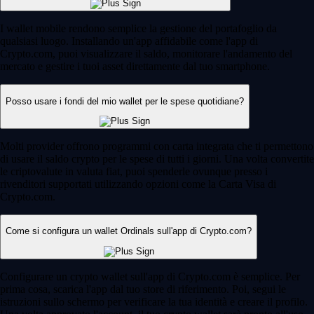
I wallet mobile rendono semplice la gestione del portafoglio da
qualsiasi luogo. Installando un'app affidabile come l'app di
Crypto.com, puoi visualizzare il saldo, monitorare l'andamento del
mercato e gestire i tuoi asset direttamente dal tuo smartphone.
Posso usare i fondi del mio wallet per le spese quotidiane?
Molti provider offrono programmi con carta integrata che ti permettono
di usare il saldo crypto per le spese di tutti i giorni. Una volta convertite
le criptovalute in valuta fiat, puoi spenderle ovunque presso i
rivenditori supportati utilizzando opzioni come la Carta Visa di
Crypto.com.
Come si configura un wallet Ordinals sull'app di Crypto.com?
Configurare un crypto wallet sull'app di Crypto.com è semplice. Per
prima cosa, scarica l'app dal tuo store di riferimento. Poi, segui le
istruzioni sullo schermo per verificare la tua identità e creare il profilo.