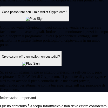
Una volta approvato l'account, il tuo crypto wallet sarà pronto all'uso.
Cosa posso fare con il mio wallet Crypto.com?
Con il tuo wallet Crypto.com puoi comprare, vendere e conservare
facilmente i tuoi asset digitali. Inoltre, puoi monitorare i prezzi in tempo
reale, scoprire il programma Level Up per ottenere vantaggi sulla
piattaforma e gestire l'intero portafoglio di criptovalute in un unico
posto.
Crypto.com offre un wallet non custodial?
Sì, se cerchi strumenti più avanzati o preferisci la self-custody, puoi
esplorare il DeFi Wallet di Crypto.com. Ti permette di gestire crypto e
altri token avendo il pieno controllo delle tue chiavi private,
integrandosi perfettamente con la tua esperienza sull'app principale di
Crypto.com.
Informazioni importanti
Questo contenuto è a scopo informativo e non deve essere considerato