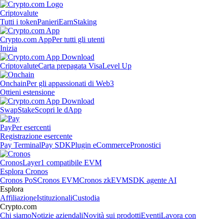
Criptovalute
Tutti i token
Panieri
Earn
Staking
Crypto.com App
Per tutti gli utenti
Inizia
Criptovalute
Carta prepagata Visa
Level Up
Onchain
Per gli appassionati di Web3
Ottieni estensione
Swap
Stake
Scopri le dApp
Pay
Per esercenti
Registrazione esercente
Pay Terminal
Pay SDK
Plugin eCommerce
Pronostici
Cronos
Layer1 compatibile EVM
Esplora Cronos
Cronos PoS
Cronos EVM
Cronos zkEVM
SDK agente AI
Esplora
Affiliazione
Istituzionali
Custodia
Crypto.com
Chi siamo
Notizie aziendali
Novità sui prodotti
Eventi
Lavora con