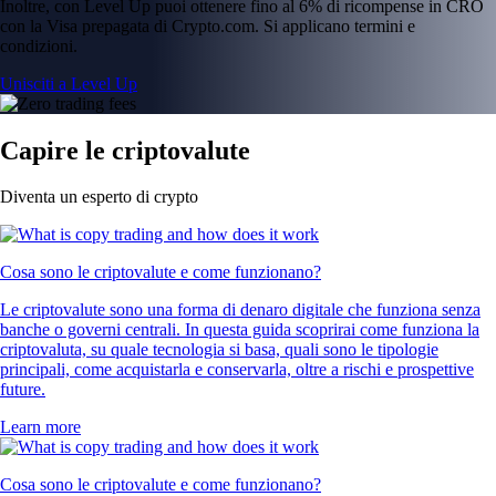
Inoltre, con Level Up puoi ottenere fino al 6% di ricompense in CRO
con la Visa prepagata di Crypto.com. Si applicano termini e
condizioni.
Unisciti a Level Up
Capire le criptovalute
Diventa un esperto di crypto
Cosa sono le criptovalute e come funzionano?
Le criptovalute sono una forma di denaro digitale che funziona senza
banche o governi centrali. In questa guida scoprirai come funziona la
criptovaluta, su quale tecnologia si basa, quali sono le tipologie
principali, come acquistarla e conservarla, oltre a rischi e prospettive
future.
Learn more
Cosa sono le criptovalute e come funzionano?