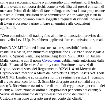
come una raccomandazione o un consiglio di investimento. Il trading
di criptovalute comporta rischi, come la volatilità dei prezzi e i rischi di
mercato. Prima di decidere di fare trading, considera la tua propensione
al rischio. Premi, riduzioni delle commissioni e altri vantaggi citati in
questo articolo possono essere soggetti a requisiti di idoneità, possesso
di token e possono variare in base ai termini e alle condizioni
applicabili.
*Zero commissioni di trading fino al limite di transazioni previsto dal
tuo livello Level Up. Potrebbero applicarsi altre commissioni e spread.
Foris DAX MT Limited è una società a responsabilità limitata
costituita a Malta, con numero di registrazione C 88392 e sede legale a
Level 7, Spinola Park, Triq Mikiel Ang Borg, SPK 1000, St. Julians,
Malta, operante con il nome
Crypto.com
, debitamente autorizzata dalla
Malta Financial Services Authority come Fornitore di servizi di
Crypto-Asset ai sensi del Regolamento 2023/1114 sui Mercati dei
Crypto-Asset, recepito a Malta dal Markets in Crypto Assets Act. Foris
DAX MT Limited è autorizzata a fornire i seguenti servizi: 1. Scambio
di crypto-asset con fondi; 2. Scambio di crypto-asset con altri crypto-
asset; 3. Ricezione e trasmissione di ordini di crypto-asset per conto dei
clienti; 4. Esecuzione di ordini di crypto-asset per conto dei clienti; 5.
Servizi di trasferimento di crypto-asset per conto dei clienti; 6.
Custodia e gestione di crypto-asset per conto dei clienti.