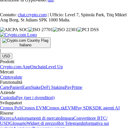
Contatto:
chat.crypto.com
| Ufficio: Level 7, Spinola Park, Triq Mikiel
Ang Borg, St Julians SPK 1000 Malta.
Italiano
|
USD
Prodotti
Crypto.com App
Onchain
Level Up
Mercati
Criptovalute
Funzionalità
Carte
Panieri
Earn
Stake
DeFi Staking
Pay
Prime
Aziende
Custodia
Pay (per i rivenditori)
Sviluppatori
Cronos PoS
Cronos EVM
Cronos zkEVM
Pay SDK
SDK agenti AI
Risorse
Ricerca
Aggiornamenti di mercato
Impara
Convertitore BTC/
USD
Glossario
Widget di prezzo
Bot Telegram
Informativa sui