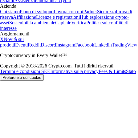
reclami
Assistenza
Panoramica crypto
Azienda
Chi siamo
Piano di sviluppo
Lavora con noi
Partner
Sicurezza
Prova di
riserva
Affiliazione
Licenze e registrazioni
Hub esplorazione crypto-
asset
Sostenibilità ambientale
Capitale
Verifica
Politica sui conflitti di
interesse
Aggiornamenti
X
Novità sui
prodotti
Eventi
Reddit
Discord
Instagram
Facebook
Linkedin
TradingView
Cryptocurrency in Every Wallet™
Copyright © 2018-2026 Crypto.com. Tutti i diritti riservati.
Termini e condizioni SEE
Informativa sulla privacy
Fees & Limits
Stato
Preferenze sui cookie