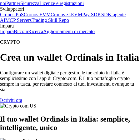
noi
Partner
Sicurezza
Licenze e registrazioni
Sviluppatori
Cronos PoS
Cronos EVM
Cronos zkEVM
Pay SDK
SDK agente
AI
MCP Servers
Trading Skill Repo
Impara
Impara
Bitcoin
Ricerca
Aggiornamenti di mercato
CRYPTO
Crea un wallet Ordinals in Italia
Configurare un wallet digitale per gestire le tue cripto in Italia è
semplicissimo con l'app di Crypto.com. È il tuo portafoglio crypto
sempre in tasca, per restare connesso ai tuoi investimenti ovunque tu
sia.
Iscriviti ora
Il tuo wallet Ordinals in Italia: semplice,
intelligente, unico