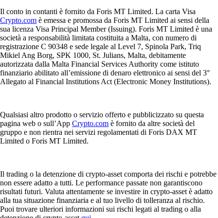
Il conto in contanti è fornito da Foris MT Limited. La carta Visa
Crypto.com
è emessa e promossa da Foris MT Limited ai sensi della
sua licenza Visa Principal Member (Issuing). Foris MT Limited è una
società a responsabilità limitata costituita a Malta, con numero di
registrazione C 90348 e sede legale al Level 7, Spinola Park, Triq
Mikiel Ang Borg, SPK 1000, St. Julians, Malta, debitamente
autorizzata dalla Malta Financial Services Authority come istituto
finanziario abilitato all’emissione di denaro elettronico ai sensi del 3°
Allegato al Financial Institutions Act (Electronic Money Institutions).
Qualsiasi altro prodotto o servizio offerto e pubblicizzato su questa
pagina web o sull’App
Crypto.com
è fornito da altre società del
gruppo e non rientra nei servizi regolamentati di Foris DAX MT
Limited o Foris MT Limited.
Il trading o la detenzione di crypto-asset comporta dei rischi e potrebbe
non essere adatto a tutti. Le performance passate non garantiscono
risultati futuri. Valuta attentamente se investire in crypto-asset è adatto
alla tua situazione finanziaria e al tuo livello di tolleranza al rischio.
Puoi trovare ulteriori informazioni sui rischi legati al trading o alla
detenzione di crypto-asset
qui
.