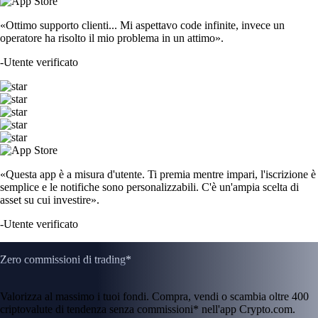
«Ottimo supporto clienti... Mi aspettavo code infinite, invece un
operatore ha risolto il mio problema in un attimo».
-
Utente verificato
«Questa app è a misura d'utente. Ti premia mentre impari, l'iscrizione è
semplice e le notifiche sono personalizzabili. C'è un'ampia scelta di
asset su cui investire».
-
Utente verificato
Zero commissioni di trading*
Valorizza al massimo i tuoi fondi. Compra, vendi o scambia oltre 400
criptovalute di tendenza senza commissioni* nell'app Crypto.com.