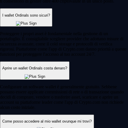
ti consentono di gestire oltre 400 criptovalute in un unico posto.
I wallet Ordinals sono sicuri?
Proteggere i propri asset è fondamentale nella gestione di un
portafoglio. È consigliabile scegliere provider che adottano misure di
sicurezza avanzate, come il cold storage e protocolli di verifica
rigorosi. Piattaforme come l'app di Crypto.com danno priorità a queste
funzioni per proteggere l'accesso al tuo account 24/7.
Aprire un wallet Ordinals costa denaro?
Configurare un software wallet è generalmente gratuito. Sebbene
possano essere applicate commissioni di rete o di transazione quando
decidi di comprare, vendere o trasferire asset, scaricare e aprire un
account su piattaforme leader come l'app di Crypto.com non richiede
alcun costo iniziale.
Come posso accedere al mio wallet ovunque mi trovi?