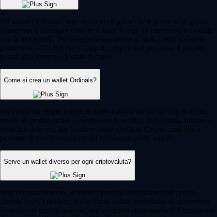
Un wallet Ordinals è uno strumento digitale che ti permette di gestire,
conservare e interagire con i tuoi asset. Funge da interfaccia personale
con la blockchain. Per un'esperienza intuitiva, molti utenti scelgono
piattaforme affidabili come l'app di Crypto.com per avere il proprio
portafoglio sempre a portata di mano.
Come si crea un wallet Ordinals?
Per creare un crypto wallet, di solito basta scaricare un’app dedicata,
creare un profilo sicuro e completare la verifica dell'identità. Iniziare è
semplicissimo con app intuitive come quella di Crypto.com, che ti
permette di configurare tutto dal telefono in pochi minuti.
Serve un wallet diverso per ogni criptovaluta?
Non necessariamente. Sebbene i primi wallet fossero nati per un
singolo asset, i moderni wallet multi-valuta permettono di conservare
diversi asset digitali insieme. app complete come quella di Crypto.com