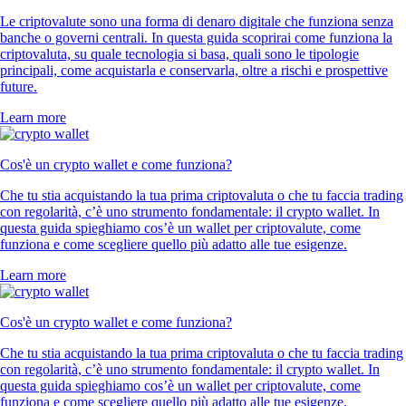
Le criptovalute sono una forma di denaro digitale che funziona senza
banche o governi centrali. In questa guida scoprirai come funziona la
criptovaluta, su quale tecnologia si basa, quali sono le tipologie
principali, come acquistarla e conservarla, oltre a rischi e prospettive
future.
Learn more
Cos'è un crypto wallet e come funziona?
Che tu stia acquistando la tua prima criptovaluta o che tu faccia trading
con regolarità, c’è uno strumento fondamentale: il crypto wallet. In
questa guida spieghiamo cos’è un wallet per criptovalute, come
funziona e come scegliere quello più adatto alle tue esigenze.
Learn more
Cos'è un crypto wallet e come funziona?
Che tu stia acquistando la tua prima criptovaluta o che tu faccia trading
con regolarità, c’è uno strumento fondamentale: il crypto wallet. In
questa guida spieghiamo cos’è un wallet per criptovalute, come
funziona e come scegliere quello più adatto alle tue esigenze.