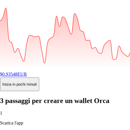
$
0.93548
EUR
-0.37
%
24H
Buy
Inizia in pochi minuti
3 passaggi per creare un wallet Orca
1
Scarica l'app