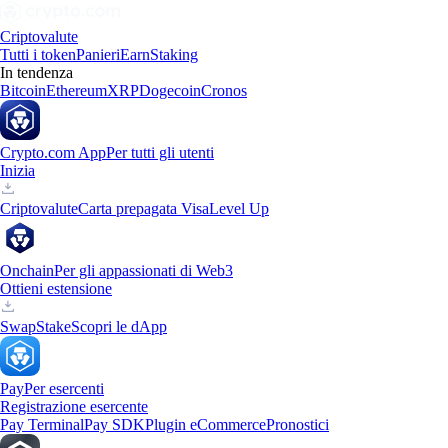
Criptovalute
Tutti i token
Panieri
Earn
Staking
In tendenza
Bitcoin
Ethereum
XRP
Dogecoin
Cronos
Crypto.com App
Per tutti gli utenti
Inizia
Criptovalute
Carta prepagata Visa
Level Up
Onchain
Per gli appassionati di Web3
Ottieni estensione
Swap
Stake
Scopri le dApp
Pay
Per esercenti
Registrazione esercente
Pay Terminal
Pay SDK
Plugin eCommerce
Pronostici