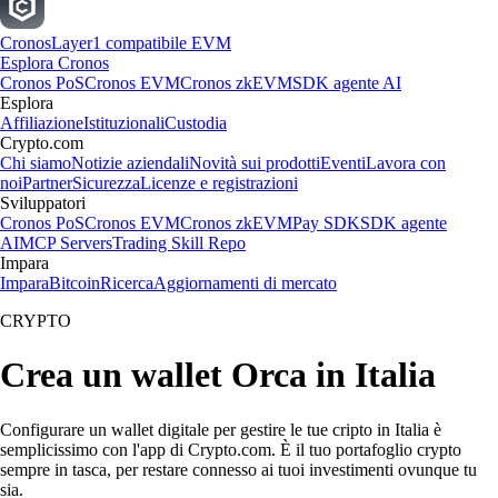
Cronos
Layer1 compatibile EVM
Esplora Cronos
Cronos PoS
Cronos EVM
Cronos zkEVM
SDK agente AI
Esplora
Affiliazione
Istituzionali
Custodia
Crypto.com
Chi siamo
Notizie aziendali
Novità sui prodotti
Eventi
Lavora con
noi
Partner
Sicurezza
Licenze e registrazioni
Sviluppatori
Cronos PoS
Cronos EVM
Cronos zkEVM
Pay SDK
SDK agente
AI
MCP Servers
Trading Skill Repo
Impara
Impara
Bitcoin
Ricerca
Aggiornamenti di mercato
CRYPTO
Crea un wallet Orca in Italia
Configurare un wallet digitale per gestire le tue cripto in Italia è
semplicissimo con l'app di Crypto.com. È il tuo portafoglio crypto
sempre in tasca, per restare connesso ai tuoi investimenti ovunque tu
sia.