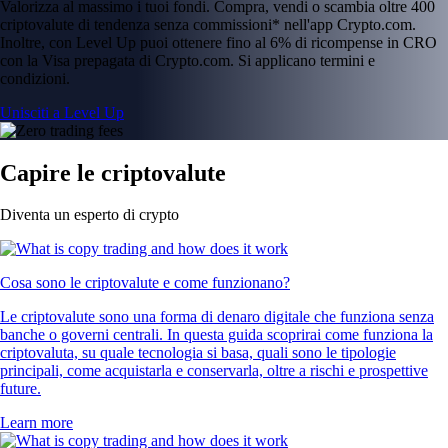
Valorizza al massimo i tuoi fondi. Compra, vendi o scambia oltre 400
criptovalute di tendenza senza commissioni* nell'app Crypto.com.
Inoltre, con Level Up puoi ottenere fino al 6% di ricompense in CRO
con la Visa prepagata di Crypto.com. Si applicano termini e
condizioni.
Unisciti a Level Up
Capire le criptovalute
Diventa un esperto di crypto
Cosa sono le criptovalute e come funzionano?
Le criptovalute sono una forma di denaro digitale che funziona senza
banche o governi centrali. In questa guida scoprirai come funziona la
criptovaluta, su quale tecnologia si basa, quali sono le tipologie
principali, come acquistarla e conservarla, oltre a rischi e prospettive
future.
Learn more