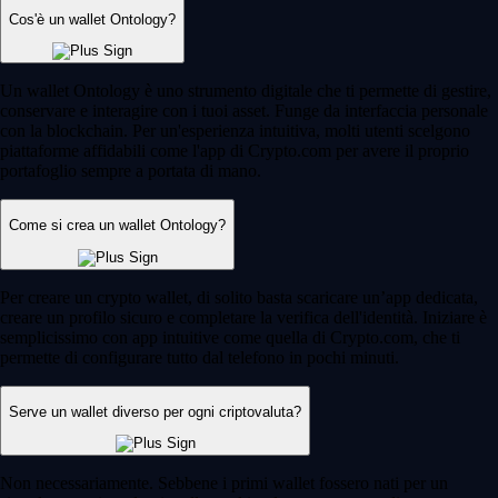
Cos'è un wallet Ontology?
Un wallet Ontology è uno strumento digitale che ti permette di gestire,
conservare e interagire con i tuoi asset. Funge da interfaccia personale
con la blockchain. Per un'esperienza intuitiva, molti utenti scelgono
piattaforme affidabili come l'app di Crypto.com per avere il proprio
portafoglio sempre a portata di mano.
Come si crea un wallet Ontology?
Per creare un crypto wallet, di solito basta scaricare un’app dedicata,
creare un profilo sicuro e completare la verifica dell'identità. Iniziare è
semplicissimo con app intuitive come quella di Crypto.com, che ti
permette di configurare tutto dal telefono in pochi minuti.
Serve un wallet diverso per ogni criptovaluta?
Non necessariamente. Sebbene i primi wallet fossero nati per un