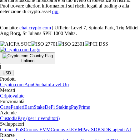
alla tua situazione finanziaria e al tuo livello di tolleranza al rischio.
Puoi trovare ulteriori informazioni sui rischi legati al trading o alla
detenzione di crypto-asset
qui
.
Contatto:
chat.crypto.com
| Ufficio: Level 7, Spinola Park, Triq Mikiel
Ang Borg, St Julians SPK 1000 Malta.
Italiano
|
USD
Prodotti
Crypto.com App
Onchain
Level Up
Mercati
Criptovalute
Funzionalità
Carte
Panieri
Earn
Stake
DeFi Staking
Pay
Prime
Aziende
Custodia
Pay (per i rivenditori)
Sviluppatori
Cronos PoS
Cronos EVM
Cronos zkEVM
Pay SDK
SDK agenti AI
Risorse