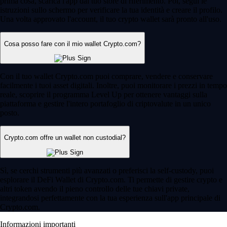
prima cosa, scarica l'app dal tuo store di riferimento. Poi, segui le
istruzioni sullo schermo per verificare la tua identità e creare il profilo.
Una volta approvato l'account, il tuo crypto wallet sarà pronto all'uso.
Cosa posso fare con il mio wallet Crypto.com?
Con il tuo wallet Crypto.com puoi comprare, vendere e conservare
facilmente i tuoi asset digitali. Inoltre, puoi monitorare i prezzi in tempo
reale, scoprire il programma Level Up per ottenere vantaggi sulla
piattaforma e gestire l'intero portafoglio di criptovalute in un unico
posto.
Crypto.com offre un wallet non custodial?
Sì, se cerchi strumenti più avanzati o preferisci la self-custody, puoi
esplorare il DeFi Wallet di Crypto.com. Ti permette di gestire crypto e
altri token avendo il pieno controllo delle tue chiavi private,
integrandosi perfettamente con la tua esperienza sull'app principale di
Crypto.com.
Informazioni importanti