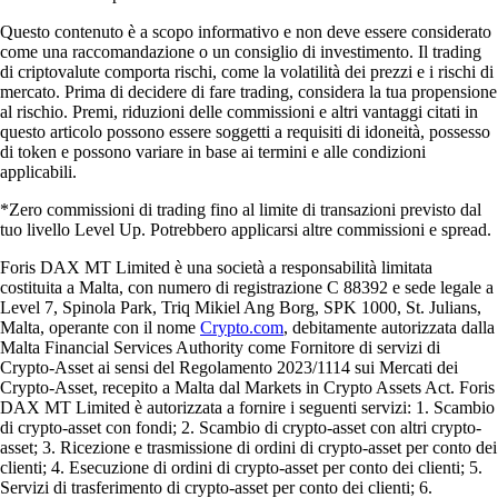
Questo contenuto è a scopo informativo e non deve essere considerato
come una raccomandazione o un consiglio di investimento. Il trading
di criptovalute comporta rischi, come la volatilità dei prezzi e i rischi di
mercato. Prima di decidere di fare trading, considera la tua propensione
al rischio. Premi, riduzioni delle commissioni e altri vantaggi citati in
questo articolo possono essere soggetti a requisiti di idoneità, possesso
di token e possono variare in base ai termini e alle condizioni
applicabili.
*Zero commissioni di trading fino al limite di transazioni previsto dal
tuo livello Level Up. Potrebbero applicarsi altre commissioni e spread.
Foris DAX MT Limited è una società a responsabilità limitata
costituita a Malta, con numero di registrazione C 88392 e sede legale a
Level 7, Spinola Park, Triq Mikiel Ang Borg, SPK 1000, St. Julians,
Malta, operante con il nome
Crypto.com
, debitamente autorizzata dalla
Malta Financial Services Authority come Fornitore di servizi di
Crypto-Asset ai sensi del Regolamento 2023/1114 sui Mercati dei
Crypto-Asset, recepito a Malta dal Markets in Crypto Assets Act. Foris
DAX MT Limited è autorizzata a fornire i seguenti servizi: 1. Scambio
di crypto-asset con fondi; 2. Scambio di crypto-asset con altri crypto-
asset; 3. Ricezione e trasmissione di ordini di crypto-asset per conto dei
clienti; 4. Esecuzione di ordini di crypto-asset per conto dei clienti; 5.
Servizi di trasferimento di crypto-asset per conto dei clienti; 6.