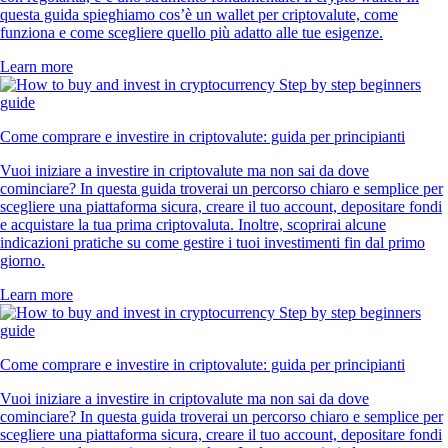
questa guida spieghiamo cos’è un wallet per criptovalute, come
funziona e come scegliere quello più adatto alle tue esigenze.
Learn more
Come comprare e investire in criptovalute: guida per principianti
Vuoi iniziare a investire in criptovalute ma non sai da dove
cominciare? In questa guida troverai un percorso chiaro e semplice per
scegliere una piattaforma sicura, creare il tuo account, depositare fondi
e acquistare la tua prima criptovaluta. Inoltre, scoprirai alcune
indicazioni pratiche su come gestire i tuoi investimenti fin dal primo
giorno.
Learn more
Come comprare e investire in criptovalute: guida per principianti
Vuoi iniziare a investire in criptovalute ma non sai da dove
cominciare? In questa guida troverai un percorso chiaro e semplice per
scegliere una piattaforma sicura, creare il tuo account, depositare fondi