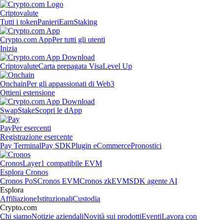
Criptovalute
Tutti i token
Panieri
Earn
Staking
Crypto.com App
Per tutti gli utenti
Inizia
Criptovalute
Carta prepagata Visa
Level Up
Onchain
Per gli appassionati di Web3
Ottieni estensione
Swap
Stake
Scopri le dApp
Pay
Per esercenti
Registrazione esercente
Pay Terminal
Pay SDK
Plugin eCommerce
Pronostici
Cronos
Layer1 compatibile EVM
Esplora Cronos
Cronos PoS
Cronos EVM
Cronos zkEVM
SDK agente AI
Esplora
Affiliazione
Istituzionali
Custodia
Crypto.com
Chi siamo
Notizie aziendali
Novità sui prodotti
Eventi
Lavora con