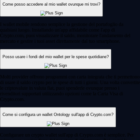
Come posso accedere al mio wallet ovunque mi trovi?
I wallet mobile rendono semplice la gestione del portafoglio da
qualsiasi luogo. Installando un'app affidabile come l'app di
Crypto.com, puoi visualizzare il saldo, monitorare l'andamento del
mercato e gestire i tuoi asset direttamente dal tuo smartphone.
Posso usare i fondi del mio wallet per le spese quotidiane?
Molti provider offrono programmi con carta integrata che ti permettono
di usare il saldo crypto per le spese di tutti i giorni. Una volta convertite
le criptovalute in valuta fiat, puoi spenderle ovunque presso i
rivenditori supportati utilizzando opzioni come la Carta Visa di
Crypto.com.
Come si configura un wallet Ontology sull'app di Crypto.com?
Configurare un crypto wallet sull'app di Crypto.com è semplice. Per