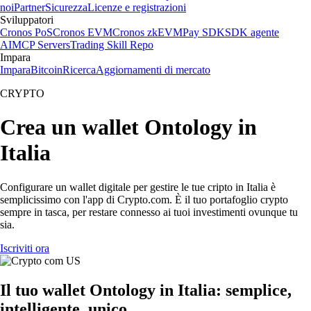
noi
Partner
Sicurezza
Licenze e registrazioni
Sviluppatori
Cronos PoS
Cronos EVM
Cronos zkEVM
Pay SDK
SDK agente
AI
MCP Servers
Trading Skill Repo
Impara
Impara
Bitcoin
Ricerca
Aggiornamenti di mercato
CRYPTO
Crea un wallet Ontology in
Italia
Configurare un wallet digitale per gestire le tue cripto in Italia è
semplicissimo con l'app di Crypto.com. È il tuo portafoglio crypto
sempre in tasca, per restare connesso ai tuoi investimenti ovunque tu
sia.
Iscriviti ora
Il tuo wallet Ontology in Italia: semplice,
intelligente, unico