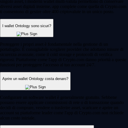
singolo asset, i moderni wallet multi-valuta permettono di conservare
diversi asset digitali insieme. app complete come quella di Crypto.com
ti consentono di gestire oltre 400 criptovalute in un unico posto.
I wallet Ontology sono sicuri?
Proteggere i propri asset è fondamentale nella gestione di un
portafoglio. È consigliabile scegliere provider che adottano misure di
sicurezza avanzate, come il cold storage e protocolli di verifica
rigorosi. Piattaforme come l'app di Crypto.com danno priorità a queste
funzioni per proteggere l'accesso al tuo account 24/7.
Aprire un wallet Ontology costa denaro?
Configurare un software wallet è generalmente gratuito. Sebbene
possano essere applicate commissioni di rete o di transazione quando
decidi di comprare, vendere o trasferire asset, scaricare e aprire un
account su piattaforme leader come l'app di Crypto.com non richiede
alcun costo iniziale.