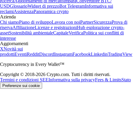
Ricerca
Aggiornamenti di mercato
Impara
Convertitore BTC/
USD
Glossario
Widget di prezzo
Bot Telegram
Informativa sui
reclami
Assistenza
Panoramica crypto
Azienda
Chi siamo
Piano di sviluppo
Lavora con noi
Partner
Sicurezza
Prova di
riserva
Affiliazione
Licenze e registrazioni
Hub esplorazione crypto-
asset
Sostenibilità ambientale
Capitale
Verifica
Politica sui conflitti di
interesse
Aggiornamenti
X
Novità sui
prodotti
Eventi
Reddit
Discord
Instagram
Facebook
Linkedin
TradingView
Cryptocurrency in Every Wallet™
Copyright © 2018-2026 Crypto.com. Tutti i diritti riservati.
Termini e condizioni SEE
Informativa sulla privacy
Fees & Limits
Stato
Preferenze sui cookie