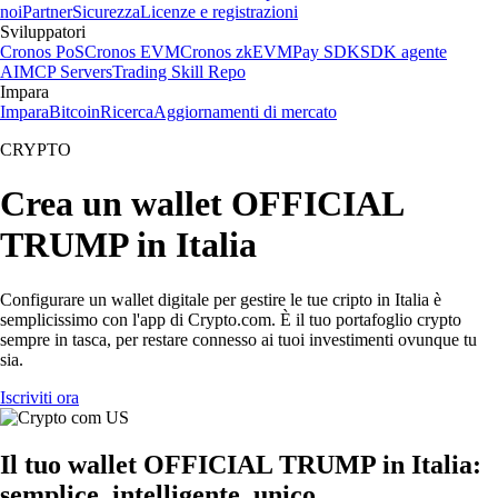
noi
Partner
Sicurezza
Licenze e registrazioni
Sviluppatori
Cronos PoS
Cronos EVM
Cronos zkEVM
Pay SDK
SDK agente
AI
MCP Servers
Trading Skill Repo
Impara
Impara
Bitcoin
Ricerca
Aggiornamenti di mercato
CRYPTO
Crea un wallet OFFICIAL
TRUMP in Italia
Configurare un wallet digitale per gestire le tue cripto in Italia è
semplicissimo con l'app di Crypto.com. È il tuo portafoglio crypto
sempre in tasca, per restare connesso ai tuoi investimenti ovunque tu
sia.
Iscriviti ora
Il tuo wallet OFFICIAL TRUMP in Italia:
semplice, intelligente, unico