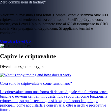
Zero commissioni di trading*
Valorizza al massimo i tuoi fondi. Compra, vendi o scambia oltre 400
criptovalute di tendenza senza commissioni* nell'app Crypto.com.
Inoltre, con Level Up puoi ottenere fino al 6% di ricompense in CRO
con la Visa prepagata di Crypto.com. Si applicano termini e
condizioni.
Unisciti a Level Up
Capire le criptovalute
Diventa un esperto di crypto
Cosa sono le criptovalute e come funzionano?
Le criptovalute sono una forma di denaro digitale che funziona senza
banche o governi centrali. In questa guida scoprirai come funziona la
criptovaluta, su quale tecnologia si basa, quali sono le tipologie
principali, come acquistarla e conservarla, oltre a rischi e prospettive
future.