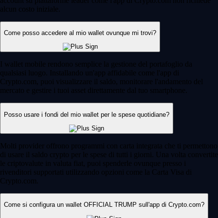
account su piattaforme leader come l'app di Crypto.com non richiede
alcun costo iniziale.
Come posso accedere al mio wallet ovunque mi trovi?
I wallet mobile rendono semplice la gestione del portafoglio da
qualsiasi luogo. Installando un'app affidabile come l'app di
Crypto.com, puoi visualizzare il saldo, monitorare l'andamento del
mercato e gestire i tuoi asset direttamente dal tuo smartphone.
Posso usare i fondi del mio wallet per le spese quotidiane?
Molti provider offrono programmi con carta integrata che ti permettono
di usare il saldo crypto per le spese di tutti i giorni. Una volta convertite
le criptovalute in valuta fiat, puoi spenderle ovunque presso i
rivenditori supportati utilizzando opzioni come la Carta Visa di
Crypto.com.
Come si configura un wallet OFFICIAL TRUMP sull'app di Crypto.com?