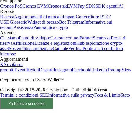
Sviluppatori
Cronos PoS
Cronos EVM
Cronos zkEVM
Pay SDK
SDK agenti AI
Risorse
Ricerca
Aggiornamenti di mercato
Impara
Convertitore BTC/
USD
Glossario
Widget di prezzo
Bot Telegram
Informativa sui
reclami
Assistenza
Panoramica crypto
Azienda
Chi siamo
Piano di sviluppo
Lavora con noi
Partner
Sicurezza
Prova di
riserva
Affiliazione
Licenze e registrazioni
Hub esplorazione crypto-
asset
Sostenibilità ambientale
Capitale
Verifica
Politica sui conflitti di
interesse
Aggiornamenti
X
Novità sui
prodotti
Eventi
Reddit
Discord
Instagram
Facebook
Linkedin
TradingView
Cryptocurrency in Every Wallet™
Copyright © 2018-2026 Crypto.com. Tutti i diritti riservati.
Termini e condizioni SEE
Informativa sulla privacy
Fees & Limits
Stato
Preferenze sui cookie