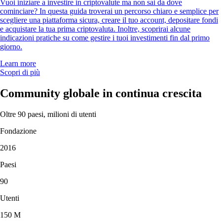
Vuoi iniziare a investire in criptovalute ma non sai da dove
cominciare? In questa guida troverai un percorso chiaro e semplice per
scegliere una piattaforma sicura, creare il tuo account, depositare fondi
e acquistare la tua prima criptovaluta. Inoltre, scoprirai alcune
indicazioni pratiche su come gestire i tuoi investimenti fin dal primo
giorno.
Learn more
Scopri di più
Community globale in continua crescita
Oltre 90 paesi, milioni di utenti
Fondazione
2016
Paesi
90
Utenti
150 M