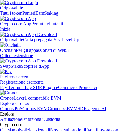
Criptovalute
Tutti i token
Panieri
Earn
Staking
Crypto.com App
Per tutti gli utenti
Inizia
Criptovalute
Carta prepagata Visa
Level Up
Onchain
Per gli appassionati di Web3
Ottieni estensione
Swap
Stake
Scopri le dApp
Pay
Per esercenti
Registrazione esercente
Pay Terminal
Pay SDK
Plugin eCommerce
Pronostici
Cronos
Layer1 compatibile EVM
Esplora Cronos
Cronos PoS
Cronos EVM
Cronos zkEVM
SDK agente AI
Esplora
Affiliazione
Istituzionali
Custodia
Crypto.com
Chi siamo
Notizie aziendali
Novità sui prodotti
Eventi
Lavora con