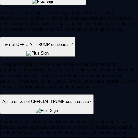
Non necessariamente. Sebbene i primi wallet fossero nati per un
singolo asset, i moderni wallet multi-valuta permettono di conservare
diversi asset digitali insieme. app complete come quella di Crypto.com
ti consentono di gestire oltre 400 criptovalute in un unico posto.
I wallet OFFICIAL TRUMP sono sicuri?
Proteggere i propri asset è fondamentale nella gestione di un
portafoglio. È consigliabile scegliere provider che adottano misure di
sicurezza avanzate, come il cold storage e protocolli di verifica
rigorosi. Piattaforme come l'app di Crypto.com danno priorità a queste
funzioni per proteggere l'accesso al tuo account 24/7.
Aprire un wallet OFFICIAL TRUMP costa denaro?
Configurare un software wallet è generalmente gratuito. Sebbene
possano essere applicate commissioni di rete o di transazione quando
decidi di comprare, vendere o trasferire asset, scaricare e aprire un