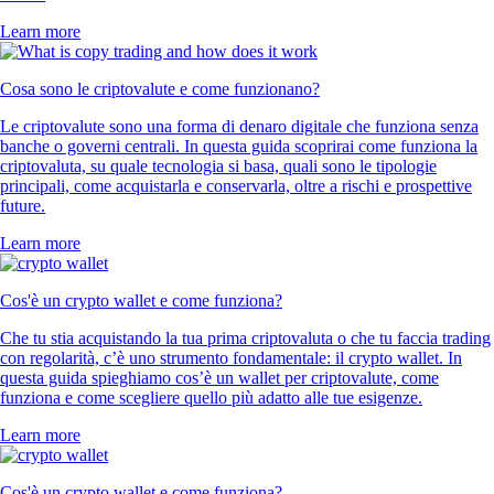
Learn more
Cosa sono le criptovalute e come funzionano?
Le criptovalute sono una forma di denaro digitale che funziona senza
banche o governi centrali. In questa guida scoprirai come funziona la
criptovaluta, su quale tecnologia si basa, quali sono le tipologie
principali, come acquistarla e conservarla, oltre a rischi e prospettive
future.
Learn more
Cos'è un crypto wallet e come funziona?
Che tu stia acquistando la tua prima criptovaluta o che tu faccia trading
con regolarità, c’è uno strumento fondamentale: il crypto wallet. In
questa guida spieghiamo cos’è un wallet per criptovalute, come
funziona e come scegliere quello più adatto alle tue esigenze.
Learn more
Cos'è un crypto wallet e come funziona?