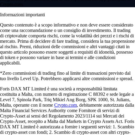
Crypto.com.
Informazioni importanti
Questo contenuto è a scopo informativo e non deve essere considerato
come una raccomandazione o un consiglio di investimento. Il trading
di criptovalute comporta rischi, come la volatilità dei prezzi e i rischi di
mercato. Prima di decidere di fare trading, considera la tua propensione
al rischio. Premi, riduzioni delle commissioni e altri vantaggi citati in
questo articolo possono essere soggetti a requisiti di idoneità, possesso
di token e possono variare in base ai termini e alle condizioni
applicabili.
*Zero commissioni di trading fino al limite di transazioni previsto dal
tuo livello Level Up. Potrebbero applicarsi altre commissioni e spread.
Foris DAX MT Limited è una società a responsabilità limitata
costituita a Malta, con numero di registrazione C 88392 e sede legale a
Level 7, Spinola Park, Triq Mikiel Ang Borg, SPK 1000, St. Julians,
Malta, operante con il nome
Crypto.com
, debitamente autorizzata dalla
Malta Financial Services Authority come Fornitore di servizi di
Crypto-Asset ai sensi del Regolamento 2023/1114 sui Mercati dei
Crypto-Asset, recepito a Malta dal Markets in Crypto Assets Act. Foris
DAX MT Limited è autorizzata a fornire i seguenti servizi: 1. Scambio
di crypto-asset con fondi; 2. Scambio di crypto-asset con altri crypto-