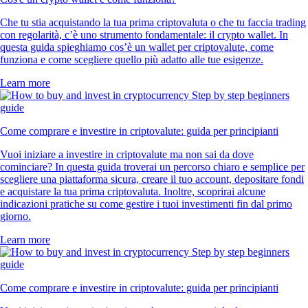
Che tu stia acquistando la tua prima criptovaluta o che tu faccia trading
con regolarità, c’è uno strumento fondamentale: il crypto wallet. In
questa guida spieghiamo cos’è un wallet per criptovalute, come
funziona e come scegliere quello più adatto alle tue esigenze.
Learn more
Come comprare e investire in criptovalute: guida per principianti
Vuoi iniziare a investire in criptovalute ma non sai da dove
cominciare? In questa guida troverai un percorso chiaro e semplice per
scegliere una piattaforma sicura, creare il tuo account, depositare fondi
e acquistare la tua prima criptovaluta. Inoltre, scoprirai alcune
indicazioni pratiche su come gestire i tuoi investimenti fin dal primo
giorno.
Learn more
Come comprare e investire in criptovalute: guida per principianti