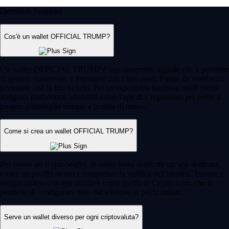
Domande frequenti
Cos'è un wallet OFFICIAL TRUMP?
Un wallet OFFICIAL TRUMP è uno strumento digitale che ti permette
di gestire, conservare e interagire con i tuoi asset. Funge da interfaccia
personale con la blockchain. Per un'esperienza intuitiva, molti utenti
scelgono piattaforme affidabili come l'app di Crypto.com per avere il
proprio portafoglio sempre a portata di mano.
Come si crea un wallet OFFICIAL TRUMP?
Per creare un crypto wallet, di solito basta scaricare un’app dedicata,
creare un profilo sicuro e completare la verifica dell'identità. Iniziare è
semplicissimo con app intuitive come quella di Crypto.com, che ti
permette di configurare tutto dal telefono in pochi minuti.
Serve un wallet diverso per ogni criptovaluta?