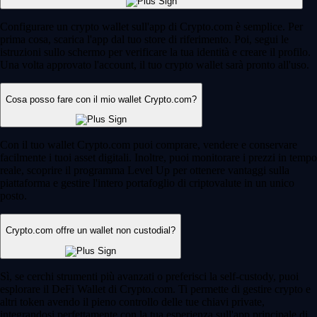
Configurare un crypto wallet sull'app di Crypto.com è semplice. Per
prima cosa, scarica l'app dal tuo store di riferimento. Poi, segui le
istruzioni sullo schermo per verificare la tua identità e creare il profilo.
Una volta approvato l'account, il tuo crypto wallet sarà pronto all'uso.
Cosa posso fare con il mio wallet Crypto.com?
Con il tuo wallet Crypto.com puoi comprare, vendere e conservare
facilmente i tuoi asset digitali. Inoltre, puoi monitorare i prezzi in tempo
reale, scoprire il programma Level Up per ottenere vantaggi sulla
piattaforma e gestire l'intero portafoglio di criptovalute in un unico
posto.
Crypto.com offre un wallet non custodial?
Sì, se cerchi strumenti più avanzati o preferisci la self-custody, puoi
esplorare il DeFi Wallet di Crypto.com. Ti permette di gestire crypto e
altri token avendo il pieno controllo delle tue chiavi private,
integrandosi perfettamente con la tua esperienza sull'app principale di