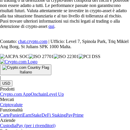
Il trading o la detenzione di crypto-asset comporta dei rischi e potrebbe
non essere adatto a tutti. Le performance passate non garantiscono
risultati futuri. Valuta attentamente se investire in crypto-asset è adatto
alla tua situazione finanziaria e al tuo livello di tolleranza al rischio.
Puoi trovare ulteriori informazioni sui rischi legati al trading o alla
detenzione di crypto-asset
qui
.
Contatto:
chat.crypto.com
| Ufficio: Level 7, Spinola Park, Triq Mikiel
Ang Borg, St Julians SPK 1000 Malta.
Italiano
|
USD
Prodotti
Crypto.com App
Onchain
Level Up
Mercati
Criptovalute
Funzionalità
Carte
Panieri
Earn
Stake
DeFi Staking
Pay
Prime
Aziende
Custodia
Pay (per i rivenditori)