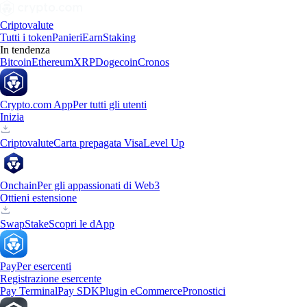
Criptovalute
Tutti i token
Panieri
Earn
Staking
In tendenza
Bitcoin
Ethereum
XRP
Dogecoin
Cronos
Crypto.com App
Per tutti gli utenti
Inizia
Criptovalute
Carta prepagata Visa
Level Up
Onchain
Per gli appassionati di Web3
Ottieni estensione
Swap
Stake
Scopri le dApp
Pay
Per esercenti
Registrazione esercente
Pay Terminal
Pay SDK
Plugin eCommerce
Pronostici