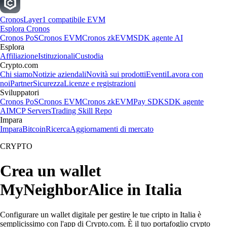
Cronos
Layer1 compatibile EVM
Esplora Cronos
Cronos PoS
Cronos EVM
Cronos zkEVM
SDK agente AI
Esplora
Affiliazione
Istituzionali
Custodia
Crypto.com
Chi siamo
Notizie aziendali
Novità sui prodotti
Eventi
Lavora con
noi
Partner
Sicurezza
Licenze e registrazioni
Sviluppatori
Cronos PoS
Cronos EVM
Cronos zkEVM
Pay SDK
SDK agente
AI
MCP Servers
Trading Skill Repo
Impara
Impara
Bitcoin
Ricerca
Aggiornamenti di mercato
CRYPTO
Crea un wallet
MyNeighborAlice in Italia
Configurare un wallet digitale per gestire le tue cripto in Italia è
semplicissimo con l'app di Crypto.com. È il tuo portafoglio crypto