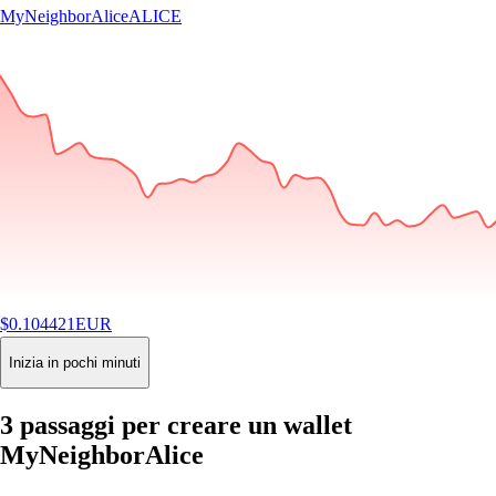
MyNeighborAlice
ALICE
$
0.104421
EUR
-2.22
%
24H
Buy
Inizia in pochi minuti
3 passaggi per creare un wallet
MyNeighborAlice