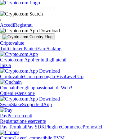
Mercati
Privati
Aziende
Scopri
/
Accedi
Registrati
Criptovalute
Tutti i token
Panieri
Earn
Staking
Crypto.com App
Per tutti gli utenti
Inizia
Criptovalute
Carta prepagata Visa
Level Up
Onchain
Per gli appassionati di Web3
Ottieni estensione
Swap
Stake
Scopri le dApp
Pay
Per esercenti
Registrazione esercente
Pay Terminal
Pay SDK
Plugin eCommerce
Pronostici
Cronos
Layer1 compatibile EVM