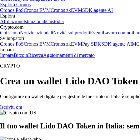
Esplora Cronos
Cronos PoS
Cronos EVM
Cronos zkEVM
SDK agente AI
Esplora
Affiliazione
Istituzionali
Custodia
Crypto.com
Chi siamo
Notizie aziendali
Novità sui prodotti
Eventi
Lavora con noi
Par
Sviluppatori
Cronos PoS
Cronos EVM
Cronos zkEVM
Pay SDK
SDK agente AI
MCP
Impara
Impara
Bitcoin
Ricerca
Aggiornamenti di mercato
CRYPTO
Crea un wallet Lido DAO Token i
Configurare un wallet digitale per gestire le tue cripto in Italia è semp
Iscriviti ora
Il tuo wallet Lido DAO Token in Italia: semp