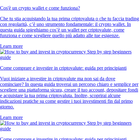
Cos'è un crypto wallet e come funziona?
Che tu stia acquistando la tua prima criptovaluta o che tu faccia trading
con regolarità, c’è uno strumento fondamentale: il crypto wallet. In
questa guida spieghiamo cos’è un wallet per criptovalute, come
funziona e come scegliere quello più adatto alle tue esigenze.
Learn more
Come comprare e investire in criptovalute: guida per principianti
Vuoi iniziare a investire in criptovalute ma non sai da dove
cominciare? In questa guida troverai un percorso chiaro e semplice per
scegliere una piattaforma sicura, creare il tuo account, depositare fondi
e acquistare la tua prima criptovaluta. Inoltre, scoprirai alcune
indicazioni pratiche su come gestire i tuoi investimenti fin dal primo
giorno.
Learn more
Come comprare e investire in criptovalute: guida per principianti