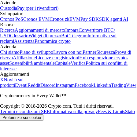
Aziende
Custodia
Pay (per i rivenditori)
Sviluppatori
Cronos PoS
Cronos EVM
Cronos zkEVM
Pay SDK
SDK agenti AI
Risorse
Ricerca
Aggiornamenti di mercato
Impara
Convertitore BTC/
USD
Glossario
Widget di prezzo
Bot Telegram
Informativa sui
reclami
Assistenza
Panoramica crypto
Azienda
Chi siamo
Piano di sviluppo
Lavora con noi
Partner
Sicurezza
Prova di
riserva
Affiliazione
Licenze e registrazioni
Hub esplorazione crypto-
asset
Sostenibilità ambientale
Capitale
Verifica
Politica sui conflitti di
interesse
Aggiornamenti
X
Novità sui
prodotti
Eventi
Reddit
Discord
Instagram
Facebook
Linkedin
TradingView
Cryptocurrency in Every Wallet™
Copyright © 2018-2026 Crypto.com. Tutti i diritti riservati.
Termini e condizioni SEE
Informativa sulla privacy
Fees & Limits
Stato
Preferenze sui cookie