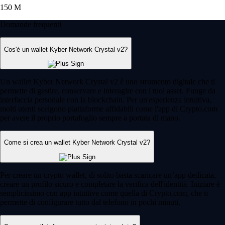
150 M
Domande frequenti
Cos'è un wallet Kyber Network Crystal v2?
Un wallet Kyber Network Crystal v2 è uno strumento digitale che ti
permette di gestire, conservare e interagire con i tuoi asset. Funge da
interfaccia personale con la blockchain. Per un'esperienza intuitiva,
molti utenti scelgono piattaforme affidabili come l'app di Crypto.com
per avere il proprio portafoglio sempre a portata di mano.
Come si crea un wallet Kyber Network Crystal v2?
Per creare un crypto wallet, di solito basta scaricare un’app dedicata,
creare un profilo sicuro e completare la verifica dell'identità. Iniziare è
semplicissimo con app intuitive come quella di Crypto.com, che ti
permette di configurare tutto dal telefono in pochi minuti.