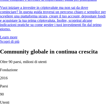
Vuoi iniziare a investire in criptovalute ma non sai da dove
cominciare? In questa guida troverai un percorso chiaro e semplice per
scegliere una piattaforma sicura, creare il tuo account, depositare fondi
e acquistare la tua prima criptovaluta. Inoltre, scoprirai alcune
indicazioni pratiche su come gestire i tuoi investimenti fin dal primo
giorno.
Learn more
Scopri di più
Community globale in continua crescita
Oltre 90 paesi, milioni di utenti
Fondazione
2016
Paesi
90
Utenti