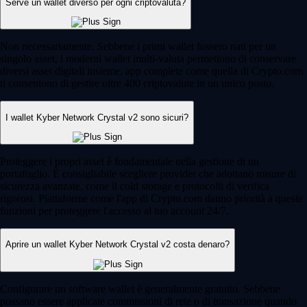
Serve un wallet diverso per ogni criptovaluta?
Non necessariamente. Sebbene i primi wallet fossero nati per un
singolo asset, i moderni wallet multi-valuta permettono di conservare
diversi asset digitali insieme. app complete come quella di Crypto.com
ti consentono di gestire oltre 400 criptovalute in un unico posto.
I wallet Kyber Network Crystal v2 sono sicuri?
Proteggere i propri asset è fondamentale nella gestione di un
portafoglio. È consigliabile scegliere provider che adottano misure di
sicurezza avanzate, come il cold storage e protocolli di verifica
rigorosi. Piattaforme come l'app di Crypto.com danno priorità a queste
funzioni per proteggere l'accesso al tuo account 24/7.
Aprire un wallet Kyber Network Crystal v2 costa denaro?
Configurare un software wallet è generalmente gratuito. Sebbene
possano essere applicate commissioni di rete o di transazione quando