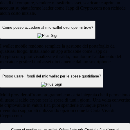
decidi di comprare, vendere o trasferire asset, scaricare e aprire un
account su piattaforme leader come l'app di Crypto.com non richiede
alcun costo iniziale.
Come posso accedere al mio wallet ovunque mi trovi?
I wallet mobile rendono semplice la gestione del portafoglio da
qualsiasi luogo. Installando un'app affidabile come l'app di
Crypto.com, puoi visualizzare il saldo, monitorare l'andamento del
mercato e gestire i tuoi asset direttamente dal tuo smartphone.
Posso usare i fondi del mio wallet per le spese quotidiane?
Molti provider offrono programmi con carta integrata che ti permettono
di usare il saldo crypto per le spese di tutti i giorni. Una volta convertite
le criptovalute in valuta fiat, puoi spenderle ovunque presso i
rivenditori supportati utilizzando opzioni come la Carta Visa di
Crypto.com.
Come si configura un wallet Kyber Network Crystal v2 sull'app di