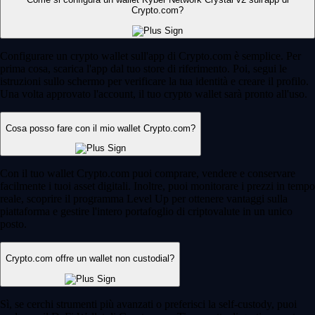
Crypto.com?
Configurare un crypto wallet sull'app di Crypto.com è semplice. Per
prima cosa, scarica l'app dal tuo store di riferimento. Poi, segui le
istruzioni sullo schermo per verificare la tua identità e creare il profilo.
Una volta approvato l'account, il tuo crypto wallet sarà pronto all'uso.
Cosa posso fare con il mio wallet Crypto.com?
Con il tuo wallet Crypto.com puoi comprare, vendere e conservare
facilmente i tuoi asset digitali. Inoltre, puoi monitorare i prezzi in tempo
reale, scoprire il programma Level Up per ottenere vantaggi sulla
piattaforma e gestire l'intero portafoglio di criptovalute in un unico
posto.
Crypto.com offre un wallet non custodial?
Sì, se cerchi strumenti più avanzati o preferisci la self-custody, puoi