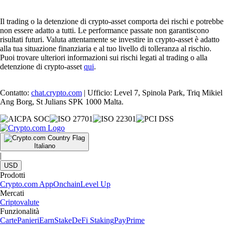
Il trading o la detenzione di crypto-asset comporta dei rischi e potrebbe
non essere adatto a tutti. Le performance passate non garantiscono
risultati futuri. Valuta attentamente se investire in crypto-asset è adatto
alla tua situazione finanziaria e al tuo livello di tolleranza al rischio.
Puoi trovare ulteriori informazioni sui rischi legati al trading o alla
detenzione di crypto-asset
qui
.
Contatto:
chat.crypto.com
| Ufficio: Level 7, Spinola Park, Triq Mikiel
Ang Borg, St Julians SPK 1000 Malta.
Italiano
|
USD
Prodotti
Crypto.com App
Onchain
Level Up
Mercati
Criptovalute
Funzionalità
Carte
Panieri
Earn
Stake
DeFi Staking
Pay
Prime