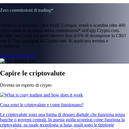
Zero commissioni di trading*
Valorizza al massimo i tuoi fondi. Compra, vendi o scambia oltre 400
criptovalute di tendenza senza commissioni* nell'app Crypto.com.
Inoltre, con Level Up puoi ottenere fino al 6% di ricompense in CRO
con la Visa prepagata di Crypto.com. Si applicano termini e
condizioni.
Unisciti a Level Up
Capire le criptovalute
Diventa un esperto di crypto
Cosa sono le criptovalute e come funzionano?
Le criptovalute sono una forma di denaro digitale che funziona senza
banche o governi centrali. In questa guida scoprirai come funziona la
criptovaluta, su quale tecnologia si basa, quali sono le tipologie