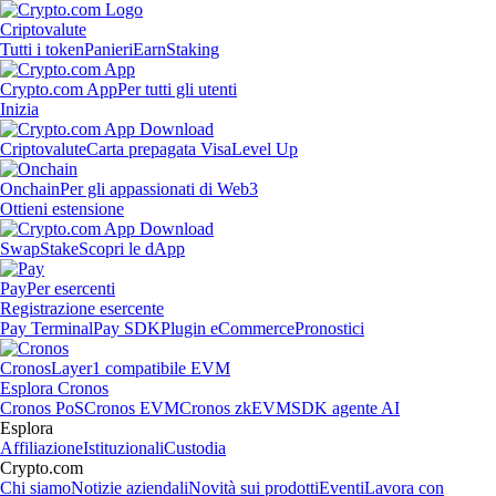
Criptovalute
Tutti i token
Panieri
Earn
Staking
Crypto.com App
Per tutti gli utenti
Inizia
Criptovalute
Carta prepagata Visa
Level Up
Onchain
Per gli appassionati di Web3
Ottieni estensione
Swap
Stake
Scopri le dApp
Pay
Per esercenti
Registrazione esercente
Pay Terminal
Pay SDK
Plugin eCommerce
Pronostici
Cronos
Layer1 compatibile EVM
Esplora Cronos
Cronos PoS
Cronos EVM
Cronos zkEVM
SDK agente AI
Esplora
Affiliazione
Istituzionali
Custodia
Crypto.com
Chi siamo
Notizie aziendali
Novità sui prodotti
Eventi
Lavora con