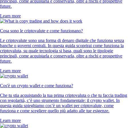
principali, come acquistarla e conservarla, oltre a rischi e prospettive
future.
Learn more
Cosa sono le criptovalute e come funzionano?
Le criptovalute sono una forma di denaro digitale che funziona senza
banche o governi centrali. In questa guida scoprirai come funziona la
criptovaluta, su quale tecnologia si basa, quali sono le tipologie
principali, come acquistarla e conservarla, oltre a rischi e prospettive
future.
Learn more
Cos'è un crypto wallet e come funziona?
Che tu stia acquistando la tua prima criptovaluta o che tu faccia trading
con regolarità, c’è uno strumento fondamentale: il crypto wallet. In
questa guida spieghiamo cos’è un wallet per criptovalute, come
funziona e come scegliere quello più adatto alle tue esigenze.
Learn more