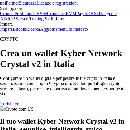
noi
Partner
Sicurezza
Licenze e registrazioni
Sviluppatori
Cronos PoS
Cronos EVM
Cronos zkEVM
Pay SDK
SDK agente
AI
MCP Servers
Trading Skill Repo
Impara
Impara
Bitcoin
Ricerca
Aggiornamenti di mercato
CRYPTO
Crea un wallet Kyber Network
Crystal v2 in Italia
Configurare un wallet digitale per gestire le tue cripto in Italia è
semplicissimo con l'app di Crypto.com. È il tuo portafoglio crypto
sempre in tasca, per restare connesso ai tuoi investimenti ovunque tu
sia.
Iscriviti ora
Il tuo wallet Kyber Network Crystal v2 in
Italia: semplice, intelligente, unico