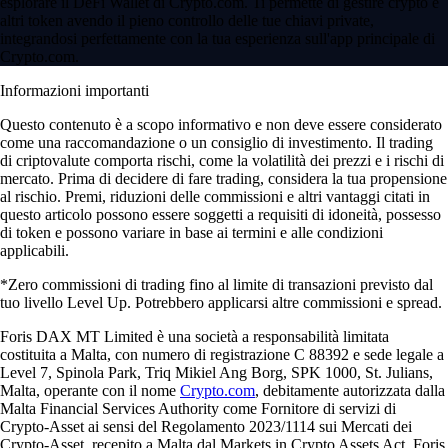
esplorare il DeFi Wallet di Crypto.com. Ti permette di gestire crypto e
altri token avendo il pieno controllo delle tue chiavi private,
integrandosi perfettamente con la tua esperienza sull'app principale di
Crypto.com.
Informazioni importanti
Questo contenuto è a scopo informativo e non deve essere considerato
come una raccomandazione o un consiglio di investimento. Il trading
di criptovalute comporta rischi, come la volatilità dei prezzi e i rischi di
mercato. Prima di decidere di fare trading, considera la tua propensione
al rischio. Premi, riduzioni delle commissioni e altri vantaggi citati in
questo articolo possono essere soggetti a requisiti di idoneità, possesso
di token e possono variare in base ai termini e alle condizioni
applicabili.
*Zero commissioni di trading fino al limite di transazioni previsto dal
tuo livello Level Up. Potrebbero applicarsi altre commissioni e spread.
Foris DAX MT Limited è una società a responsabilità limitata
costituita a Malta, con numero di registrazione C 88392 e sede legale a
Level 7, Spinola Park, Triq Mikiel Ang Borg, SPK 1000, St. Julians,
Malta, operante con il nome
Crypto.com
, debitamente autorizzata dalla
Malta Financial Services Authority come Fornitore di servizi di
Crypto-Asset ai sensi del Regolamento 2023/1114 sui Mercati dei
Crypto-Asset, recepito a Malta dal Markets in Crypto Assets Act. Foris