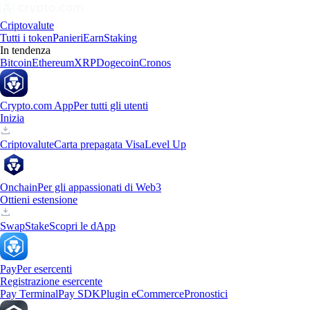
Criptovalute
Tutti i token
Panieri
Earn
Staking
In tendenza
Bitcoin
Ethereum
XRP
Dogecoin
Cronos
Crypto.com App
Per tutti gli utenti
Inizia
Criptovalute
Carta prepagata Visa
Level Up
Onchain
Per gli appassionati di Web3
Ottieni estensione
Swap
Stake
Scopri le dApp
Pay
Per esercenti
Registrazione esercente
Pay Terminal
Pay SDK
Plugin eCommerce
Pronostici