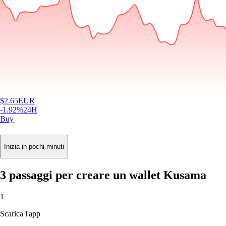
$
2.65
EUR
-1.92
%
24H
Buy
Inizia in pochi minuti
3 passaggi per creare un wallet Kusama
1
Scarica l'app