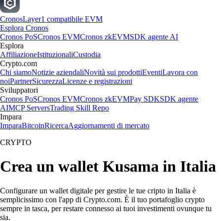
Cronos
Layer1 compatibile EVM
Esplora Cronos
Cronos PoS
Cronos EVM
Cronos zkEVM
SDK agente AI
Esplora
Affiliazione
Istituzionali
Custodia
Crypto.com
Chi siamo
Notizie aziendali
Novità sui prodotti
Eventi
Lavora con
noi
Partner
Sicurezza
Licenze e registrazioni
Sviluppatori
Cronos PoS
Cronos EVM
Cronos zkEVM
Pay SDK
SDK agente
AI
MCP Servers
Trading Skill Repo
Impara
Impara
Bitcoin
Ricerca
Aggiornamenti di mercato
CRYPTO
Crea un wallet Kusama in Italia
Configurare un wallet digitale per gestire le tue cripto in Italia è
semplicissimo con l'app di Crypto.com. È il tuo portafoglio crypto
sempre in tasca, per restare connesso ai tuoi investimenti ovunque tu
sia.