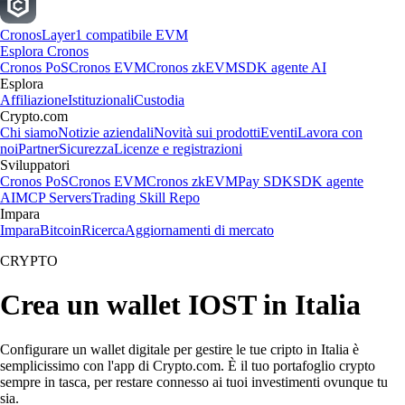
Cronos
Layer1 compatibile EVM
Esplora Cronos
Cronos PoS
Cronos EVM
Cronos zkEVM
SDK agente AI
Esplora
Affiliazione
Istituzionali
Custodia
Crypto.com
Chi siamo
Notizie aziendali
Novità sui prodotti
Eventi
Lavora con
noi
Partner
Sicurezza
Licenze e registrazioni
Sviluppatori
Cronos PoS
Cronos EVM
Cronos zkEVM
Pay SDK
SDK agente
AI
MCP Servers
Trading Skill Repo
Impara
Impara
Bitcoin
Ricerca
Aggiornamenti di mercato
CRYPTO
Crea un wallet IOST in Italia
Configurare un wallet digitale per gestire le tue cripto in Italia è
semplicissimo con l'app di Crypto.com. È il tuo portafoglio crypto
sempre in tasca, per restare connesso ai tuoi investimenti ovunque tu
sia.