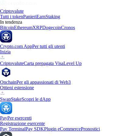
Criptovalute
Tutti i token
Panieri
Earn
Staking
In tendenza
Bitcoin
Ethereum
XRP
Dogecoin
Cronos
Crypto.com App
Per tutti gli utenti
Inizia
Criptovalute
Carta prepagata Visa
Level Up
Onchain
Per gli appassionati di Web3
Ottieni estensione
Swap
Stake
Scopri le dApp
Pay
Per esercenti
Registrazione esercente
Pay Terminal
Pay SDK
Plugin eCommerce
Pronostici