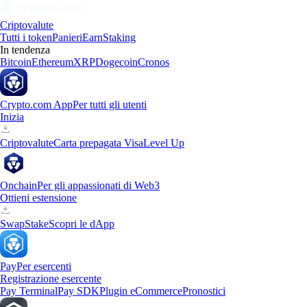
Criptovalute
Tutti i token
Panieri
Earn
Staking
In tendenza
Bitcoin
Ethereum
XRP
Dogecoin
Cronos
Crypto.com App
Per tutti gli utenti
Inizia
Criptovalute
Carta prepagata Visa
Level Up
Onchain
Per gli appassionati di Web3
Ottieni estensione
Swap
Stake
Scopri le dApp
Pay
Per esercenti
Registrazione esercente
Pay Terminal
Pay SDK
Plugin eCommerce
Pronostici