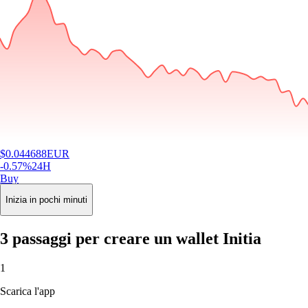
$
0.044688
EUR
-0.57
%
24H
Buy
Inizia in pochi minuti
3 passaggi per creare un wallet Initia
1
Scarica l'app