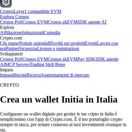
Cronos
Layer1 compatibile EVM
Esplora Cronos
Cronos PoS
Cronos EVM
Cronos zkEVM
SDK agente AI
Esplora
Affiliazione
Istituzionali
Custodia
Crypto.com
Chi siamo
Notizie aziendali
Novità sui prodotti
Eventi
Lavora con
noi
Partner
Sicurezza
Licenze e registrazioni
Sviluppatori
Cronos PoS
Cronos EVM
Cronos zkEVM
Pay SDK
SDK agente
AI
MCP Servers
Trading Skill Repo
Impara
Impara
Bitcoin
Ricerca
Aggiornamenti di mercato
CRYPTO
Crea un wallet Initia in Italia
Configurare un wallet digitale per gestire le tue cripto in Italia è
semplicissimo con l'app di Crypto.com. È il tuo portafoglio crypto
sempre in tasca, per restare connesso ai tuoi investimenti ovunque tu
sia.