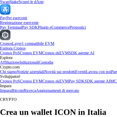
Swap
Stake
Scopri le dApp
Pay
Per esercenti
Registrazione esercente
Pay Terminal
Pay SDK
Plugin eCommerce
Pronostici
Cronos
Layer1 compatibile EVM
Esplora Cronos
Cronos PoS
Cronos EVM
Cronos zkEVM
SDK agente AI
Esplora
Affiliazione
Istituzionali
Custodia
Crypto.com
Chi siamo
Notizie aziendali
Novità sui prodotti
Eventi
Lavora con noi
Par
Sviluppatori
Cronos PoS
Cronos EVM
Cronos zkEVM
Pay SDK
SDK agente AI
MCP
Impara
Impara
Bitcoin
Ricerca
Aggiornamenti di mercato
CRYPTO
Crea un wallet ICON in Italia