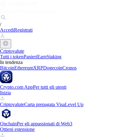
Mercati
Privati
Aziende
Scopri
/
Accedi
Registrati
Criptovalute
Tutti i token
Panieri
Earn
Staking
In tendenza
Bitcoin
Ethereum
XRP
Dogecoin
Cronos
Crypto.com App
Per tutti gli utenti
Inizia
Criptovalute
Carta prepagata Visa
Level Up
Onchain
Per gli appassionati di Web3
Ottieni estensione