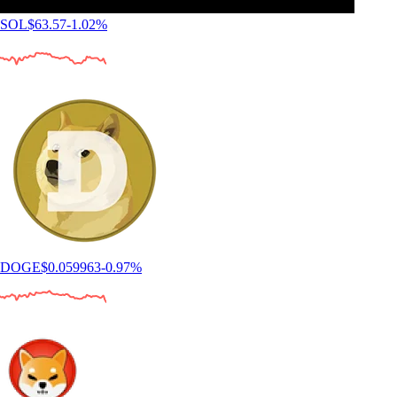
SOL
$
63.57
-1.02
%
DOGE
$
0.059963
-0.97
%