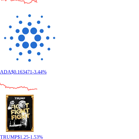
ADA
$
0.163471
-3.44
%
TRUMP
$
1.25
-1.53
%