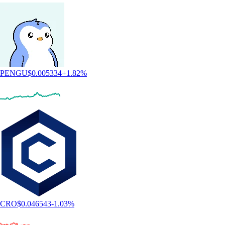
PENGU
$
0.005334
+
1.82
%
CRO
$
0.046543
-1.03
%