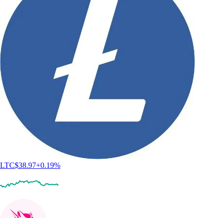
LTC
$
38.97
+
0.19
%