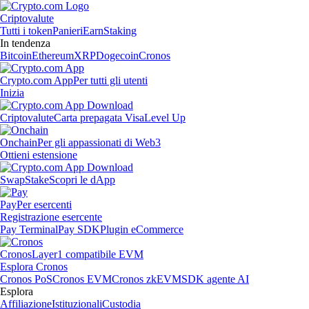
Criptovalute
Tutti i token
Panieri
Earn
Staking
In tendenza
Bitcoin
Ethereum
XRP
Dogecoin
Cronos
Crypto.com App
Per tutti gli utenti
Inizia
Criptovalute
Carta prepagata Visa
Level Up
Onchain
Per gli appassionati di Web3
Ottieni estensione
Swap
Stake
Scopri le dApp
Pay
Per esercenti
Registrazione esercente
Pay Terminal
Pay SDK
Plugin eCommerce
Cronos
Layer1 compatibile EVM
Esplora Cronos
Cronos PoS
Cronos EVM
Cronos zkEVM
SDK agente AI
Esplora
Affiliazione
Istituzionali
Custodia