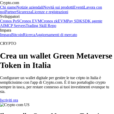
Crypto.com
Chi siamo
Notizie aziendali
Novità sui prodotti
Eventi
Lavora con
noi
Partner
Sicurezza
Licenze e registrazioni
Sviluppatori
Cronos PoS
Cronos EVM
Cronos zkEVM
Pay SDK
SDK agente
AI
MCP Servers
Trading Skill Repo
Impara
Impara
Bitcoin
Ricerca
Aggiornamenti di mercato
CRYPTO
Crea un wallet Green Metaverse
Token in Italia
Configurare un wallet digitale per gestire le tue cripto in Italia è
semplicissimo con l'app di Crypto.com. È il tuo portafoglio crypto
sempre in tasca, per restare connesso ai tuoi investimenti ovunque tu
sia.
Iscriviti ora