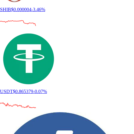
SHIB
$
0.000004
-3.46
%
USDT
$
0.865379
-0.07
%