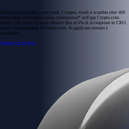
Valorizza al massimo i tuoi fondi. Compra, vendi o scambia oltre 400
criptovalute di tendenza senza commissioni* nell'app Crypto.com.
Inoltre, con Level Up puoi ottenere fino al 6% di ricompense in CRO
con la Visa prepagata di Crypto.com. Si applicano termini e
condizioni.
Unisciti a Level Up