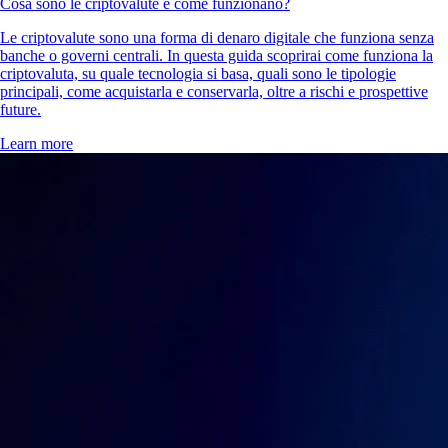
Cosa sono le criptovalute e come funzionano?
Le criptovalute sono una forma di denaro digitale che funziona senza
banche o governi centrali. In questa guida scoprirai come funziona la
criptovaluta, su quale tecnologia si basa, quali sono le tipologie
principali, come acquistarla e conservarla, oltre a rischi e prospettive
future.
Learn more