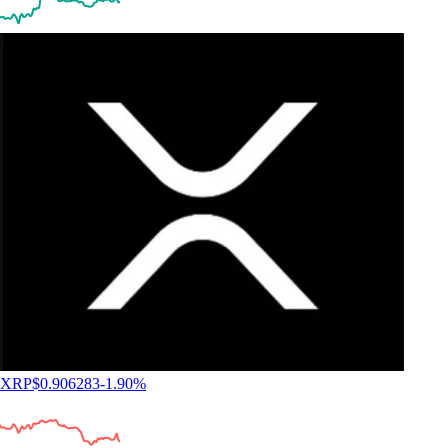
XRP
$
0.906283
-1.90
%