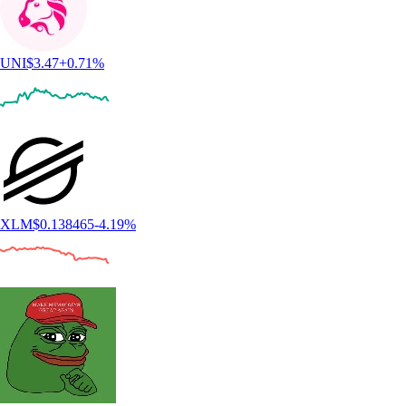
UNI
$
3.47
+
0.71
%
XLM
$
0.138465
-4.19
%