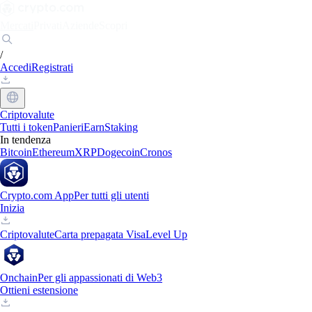
Mercati
Privati
Aziende
Scopri
/
Accedi
Registrati
Criptovalute
Tutti i token
Panieri
Earn
Staking
In tendenza
Bitcoin
Ethereum
XRP
Dogecoin
Cronos
Crypto.com App
Per tutti gli utenti
Inizia
Criptovalute
Carta prepagata Visa
Level Up
Onchain
Per gli appassionati di Web3
Ottieni estensione