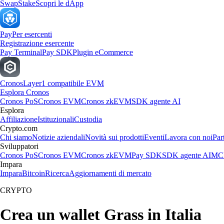
Swap
Stake
Scopri le dApp
Pay
Per esercenti
Registrazione esercente
Pay Terminal
Pay SDK
Plugin eCommerce
Cronos
Layer1 compatibile EVM
Esplora Cronos
Cronos PoS
Cronos EVM
Cronos zkEVM
SDK agente AI
Esplora
Affiliazione
Istituzionali
Custodia
Crypto.com
Chi siamo
Notizie aziendali
Novità sui prodotti
Eventi
Lavora con noi
Par
Sviluppatori
Cronos PoS
Cronos EVM
Cronos zkEVM
Pay SDK
SDK agente AI
MCP
Impara
Impara
Bitcoin
Ricerca
Aggiornamenti di mercato
CRYPTO
Crea un wallet Grass in Italia