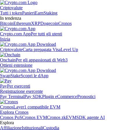
Criptovalute
Tutti i token
Panieri
Earn
Staking
In tendenza
Bitcoin
Ethereum
XRP
Dogecoin
Cronos
Crypto.com App
Per tutti gli utenti
Inizia
Criptovalute
Carta prepagata Visa
Level Up
Onchain
Per gli appassionati di Web3
Ottieni estensione
Swap
Stake
Scopri le dApp
Pay
Per esercenti
Registrazione esercente
Pay Terminal
Pay SDK
Plugin eCommerce
Pronostici
Cronos
Layer1 compatibile EVM
Esplora Cronos
Cronos PoS
Cronos EVM
Cronos zkEVM
SDK agente AI
Esplora
Affiliazione
Istituzionali
Custodia