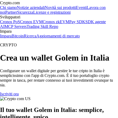
Crypto.com
Chi siamo
Notizie aziendali
Novità sui prodotti
Eventi
Lavora con
noi
Partner
Sicurezza
Licenze e registrazioni
Sviluppatori
Cronos PoS
Cronos EVM
Cronos zkEVM
Pay SDK
SDK agente
AI
MCP Servers
Trading Skill Repo
Impara
Impara
Bitcoin
Ricerca
Aggiornamenti di mercato
CRYPTO
Crea un wallet Golem in Italia
Configurare un wallet digitale per gestire le tue cripto in Italia è
semplicissimo con l'app di Crypto.com. È il tuo portafoglio crypto
sempre in tasca, per restare connesso ai tuoi investimenti ovunque tu
sia.
Iscriviti ora
Il tuo wallet Golem in Italia: semplice,
intelligente, unico