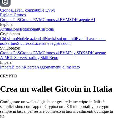
Cronos
Layer1 compatibile EVM
Esplora Cronos
Cronos PoS
Cronos EVM
Cronos zkEVM
SDK agente AI
Esplora
Affiliazione
Istituzionali
Custodia
Crypto.com
Chi siamo
Notizie aziendali
Novità sui prodotti
Eventi
Lavora con
noi
Partner
Sicurezza
Licenze e registrazioni
Sviluppatori
Cronos PoS
Cronos EVM
Cronos zkEVM
Pay SDK
SDK agente
AI
MCP Servers
Trading Skill Repo
Impara
Impara
Bitcoin
Ricerca
Aggiornamenti di mercato
CRYPTO
Crea un wallet Gitcoin in Italia
Configurare un wallet digitale per gestire le tue cripto in Italia è
semplicissimo con l'app di Crypto.com. È il tuo portafoglio crypto
sempre in tasca, per restare connesso ai tuoi investimenti ovunque tu
sia.