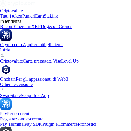
Criptovalute
Tutti i token
Panieri
Earn
Staking
In tendenza
Bitcoin
Ethereum
XRP
Dogecoin
Cronos
Crypto.com App
Per tutti gli utenti
Inizia
Criptovalute
Carta prepagata Visa
Level Up
Onchain
Per gli appassionati di Web3
Ottieni estensione
Swap
Stake
Scopri le dApp
Pay
Per esercenti
Registrazione esercente
Pay Terminal
Pay SDK
Plugin eCommerce
Pronostici