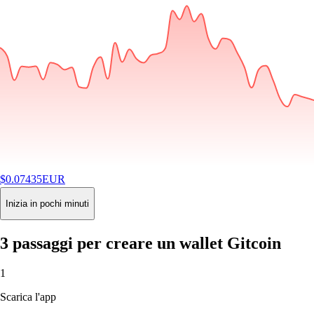
$
0.07435
EUR
-3.87
%
24H
Buy
Inizia in pochi minuti
3 passaggi per creare un wallet Gitcoin
1
Scarica l'app