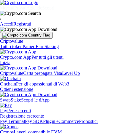
Mercati
Privati
Aziende
Scopri
/
Accedi
Registrati
Criptovalute
Tutti i token
Panieri
Earn
Staking
Crypto.com App
Per tutti gli utenti
Inizia
Criptovalute
Carta prepagata Visa
Level Up
Onchain
Per gli appassionati di Web3
Ottieni estensione
Swap
Stake
Scopri le dApp
Pay
Per esercenti
Registrazione esercente
Pay Terminal
Pay SDK
Plugin eCommerce
Pronostici
Cronos
Layer1 compatibile EVM