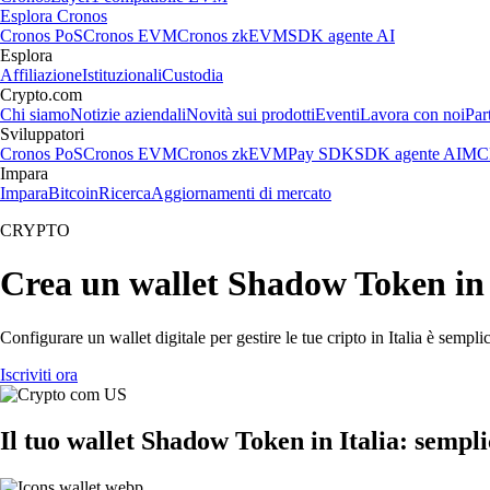
Esplora Cronos
Cronos PoS
Cronos EVM
Cronos zkEVM
SDK agente AI
Esplora
Affiliazione
Istituzionali
Custodia
Crypto.com
Chi siamo
Notizie aziendali
Novità sui prodotti
Eventi
Lavora con noi
Par
Sviluppatori
Cronos PoS
Cronos EVM
Cronos zkEVM
Pay SDK
SDK agente AI
MCP
Impara
Impara
Bitcoin
Ricerca
Aggiornamenti di mercato
CRYPTO
Crea un wallet Shadow Token in 
Configurare un wallet digitale per gestire le tue cripto in Italia è semp
Iscriviti ora
Il tuo wallet Shadow Token in Italia: semplic