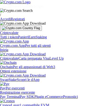
Mercati
Privati
Aziende
Scopri
/
Accedi
Registrati
Criptovalute
Tutti i token
Panieri
Earn
Staking
Crypto.com App
Per tutti gli utenti
Inizia
Criptovalute
Carta prepagata Visa
Level Up
Onchain
Per gli appassionati di Web3
Ottieni estensione
Swap
Stake
Scopri le dApp
Pay
Per esercenti
Registrazione esercente
Pay Terminal
Pay SDK
Plugin eCommerce
Pronostici
Cronos
Layer1 compatibile EVM