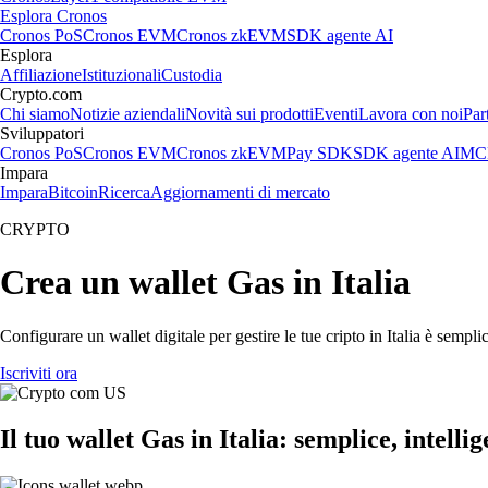
Esplora Cronos
Cronos PoS
Cronos EVM
Cronos zkEVM
SDK agente AI
Esplora
Affiliazione
Istituzionali
Custodia
Crypto.com
Chi siamo
Notizie aziendali
Novità sui prodotti
Eventi
Lavora con noi
Par
Sviluppatori
Cronos PoS
Cronos EVM
Cronos zkEVM
Pay SDK
SDK agente AI
MCP
Impara
Impara
Bitcoin
Ricerca
Aggiornamenti di mercato
CRYPTO
Crea un wallet Gas in Italia
Configurare un wallet digitale per gestire le tue cripto in Italia è semp
Iscriviti ora
Il tuo wallet Gas in Italia: semplice, intelli