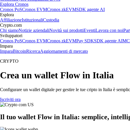
Esplora Cronos
Cronos PoS
Cronos EVM
Cronos zkEVM
SDK agente AI
Esplora
Affiliazione
Istituzionali
Custodia
Crypto.com
Chi siamo
Notizie aziendali
Novità sui prodotti
Eventi
Lavora con noi
Par
Sviluppatori
Cronos PoS
Cronos EVM
Cronos zkEVM
Pay SDK
SDK agente AI
MCP
Impara
Impara
Bitcoin
Ricerca
Aggiornamenti di mercato
CRYPTO
Crea un wallet Flow in Italia
Configurare un wallet digitale per gestire le tue cripto in Italia è semp
Iscriviti ora
Il tuo wallet Flow in Italia: semplice, intell