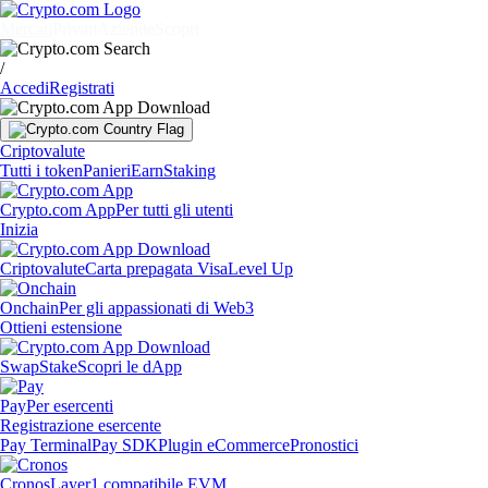
Mercati
Privati
Aziende
Scopri
/
Accedi
Registrati
Criptovalute
Tutti i token
Panieri
Earn
Staking
Crypto.com App
Per tutti gli utenti
Inizia
Criptovalute
Carta prepagata Visa
Level Up
Onchain
Per gli appassionati di Web3
Ottieni estensione
Swap
Stake
Scopri le dApp
Pay
Per esercenti
Registrazione esercente
Pay Terminal
Pay SDK
Plugin eCommerce
Pronostici
Cronos
Layer1 compatibile EVM