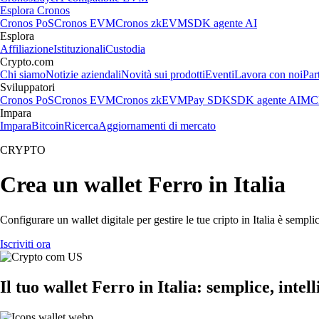
Esplora Cronos
Cronos PoS
Cronos EVM
Cronos zkEVM
SDK agente AI
Esplora
Affiliazione
Istituzionali
Custodia
Crypto.com
Chi siamo
Notizie aziendali
Novità sui prodotti
Eventi
Lavora con noi
Par
Sviluppatori
Cronos PoS
Cronos EVM
Cronos zkEVM
Pay SDK
SDK agente AI
MCP
Impara
Impara
Bitcoin
Ricerca
Aggiornamenti di mercato
CRYPTO
Crea un wallet Ferro in Italia
Configurare un wallet digitale per gestire le tue cripto in Italia è semp
Iscriviti ora
Il tuo wallet Ferro in Italia: semplice, intel