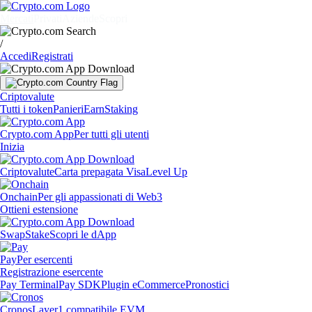
Mercati
Privati
Aziende
Scopri
/
Accedi
Registrati
Criptovalute
Tutti i token
Panieri
Earn
Staking
Crypto.com App
Per tutti gli utenti
Inizia
Criptovalute
Carta prepagata Visa
Level Up
Onchain
Per gli appassionati di Web3
Ottieni estensione
Swap
Stake
Scopri le dApp
Pay
Per esercenti
Registrazione esercente
Pay Terminal
Pay SDK
Plugin eCommerce
Pronostici
Cronos
Layer1 compatibile EVM